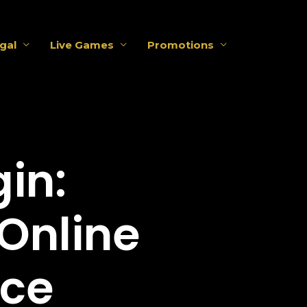
gal
Live Games
Promotions
gin:
Online
nce