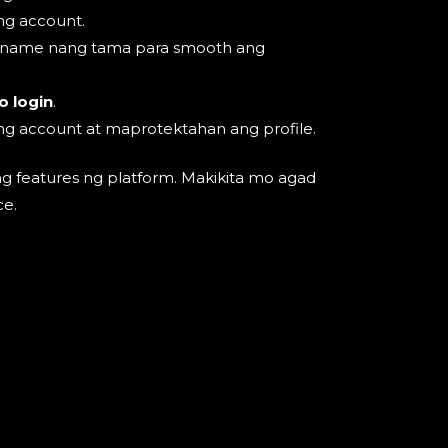
ng account.
sername nang tama para smooth ang
no login
.
ang account at maprotektahan ang profile.
 features ng platform. Makikita mo agad
ce.