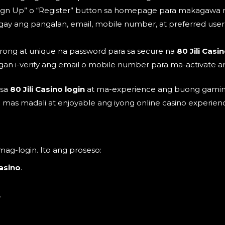
ign Up” o “Register” button sa homepage para makagawa 
agay ang pangalan, email, mobile number, at preferred u
ong at unique na password para sa secure na
80 Jili Casi
ngan i-verify ang email o mobile number para ma-activate 
 sa
80 Jili Casino login
at ma-experience ang buong gaming
 mas madali at enjoyable ang iyong online casino experien
mag-login. Ito ang proseso:
Casino
.
.