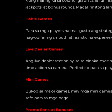
Kung mahilig ka sa colorful graphics at fun fea
jackpots, at bonus rounds. Madali rin itong lar
Table Games
Para sa mga players na mas gusto ang stra
nag-ooffer ng smooth at realistic na experienc
Live Dealer Games
Ang live dealer section ay isa sa pinaka-excit
time action sa camera. Perfect ito para sa pla
Mini Games
Bukod sa major games, may mga mini games di
safe para sa mga bago.
Promotions at Bonuses