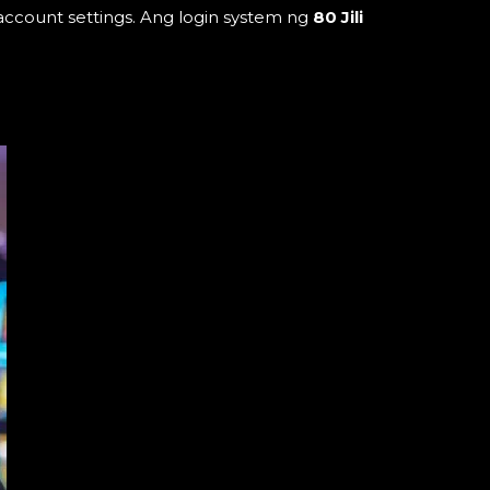
account settings. Ang login system ng
80 Jili