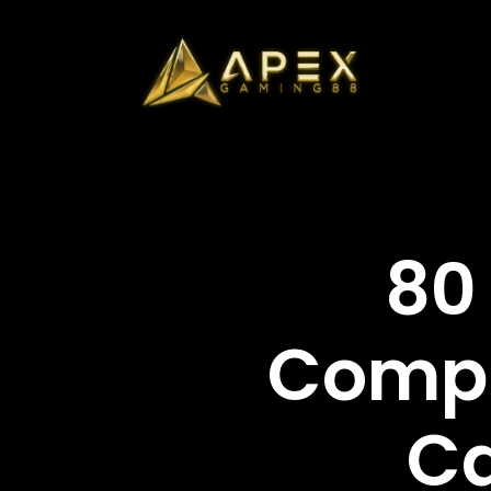
Skip
to
content
80 
Compl
Ca