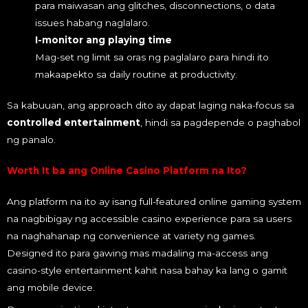
para maiwasan ang glitches, disconnections, o data
issues habang naglalaro.
I-monitor ang playing time
Mag-set ng limit sa oras ng paglalaro para hindi ito
makaapekto sa daily routine at productivity.
Sa kabuuan, ang approach dito ay dapat laging naka-focus sa
controlled entertainment
, hindi sa pagdepende o paghabol
ng panalo.
Worth It ba ang Online Casino Platform na Ito?
Ang platform na ito ay isang full-featured online gaming system
na nagbibigay ng accessible casino experience para sa users
na naghahanap ng convenience at variety ng games.
Designed ito para gawing mas madaling ma-access ang
casino-style entertainment kahit nasa bahay ka lang o gamit
ang mobile device.