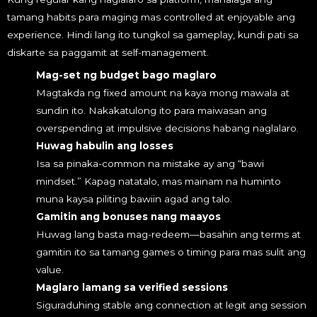
tamang habits para maging mas controlled at enjoyable ang
experience. Hindi lang ito tungkol sa gameplay, kundi pati sa
diskarte sa paggamit at self-management.
Mag-set ng budget bago maglaro
Magtakda ng fixed amount na kaya mong mawala at
sundin ito. Nakakatulong ito para maiwasan ang
overspending at impulsive decisions habang naglalaro.
Huwag habulin ang losses
Isa sa pinaka-common na mistake ay ang “bawi
mindset.” Kapag natatalo, mas mainam na huminto
muna kaysa piliting bawiin agad ang talo.
Gamitin ang bonuses nang maayos
Huwag lang basta mag-redeem—basahin ang terms at
gamitin ito sa tamang games o timing para mas sulit ang
value.
Maglaro lamang sa verified sessions
Siguraduhing stable ang connection at legit ang session