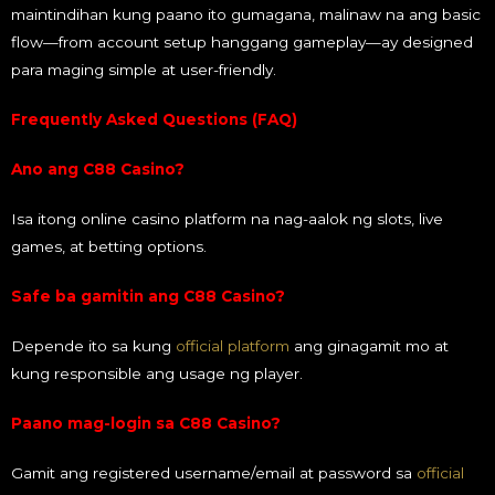
maintindihan kung paano ito gumagana, malinaw na ang basic
flow—from account setup hanggang gameplay—ay designed
para maging simple at user-friendly.
Frequently Asked Questions (FAQ)
Ano ang C88 Casino?
Isa itong online casino platform na nag-aalok ng slots, live
games, at betting options.
Safe ba gamitin ang C88 Casino?
Depende ito sa kung
official platform
ang ginagamit mo at
kung responsible ang usage ng player.
Paano mag-login sa C88 Casino?
Gamit ang registered username/email at password sa
official