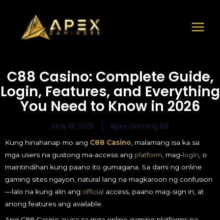
Skip
to
content
C88 Casino: Complete Guide,
Login, Features, and Everything
You Need to Know in 2026
May 19, 2026
Apex Gaming 88
Kung hinahanap mo ang
C88 Casino
, malamang isa ka sa
mga users na gustong ma-access ang
platform
, mag-
login
, o
maintindihan kung paano ito gumagana. Sa dami ng online
gaming sites ngayon, natural lang na magkaroon ng confusion
—lalo na kung alin ang
official
access, paano mag-sign in, at
anong features ang available.
Ang C88 Casino ay isa sa mga online gaming platforms na