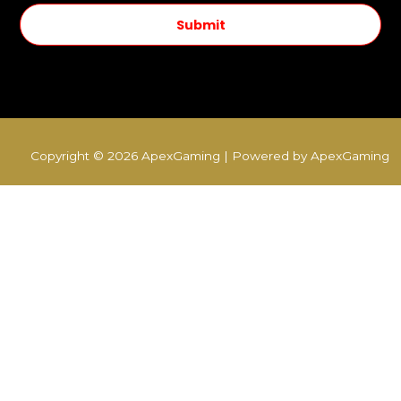
Submit
Copyright © 2026 ApexGaming | Powered by ApexGaming