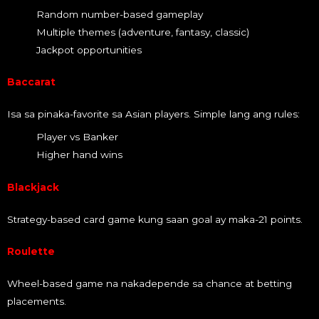
Random number-based gameplay
Multiple themes (adventure, fantasy, classic)
Jackpot opportunities
Baccarat
Isa sa pinaka-favorite sa Asian players. Simple lang ang rules:
Player vs Banker
Higher hand wins
Blackjack
Strategy-based card game kung saan goal ay maka-21 points.
Roulette
Wheel-based game na nakadepende sa chance at betting
placements.