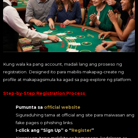
Kung wala ka pang account, madali lang ang proseso ng
registration. Designed ito para mabilis makapag-create ng
profile at makapagsimula ka agad sa pag-explore ng platform.
Step-by-Step Registration Process
Pumunta sa
official website
Siguraduhing tama at official ang site para maiwasan ang
fake pages o phishing links.
I-click ang “Sign Up” o “
Register
”
Karaniwan itong makikita sa homepage, kadalasan sa