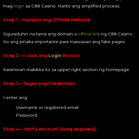
mag-
login
sa C88 Casino. Narito ang simplified process:
Step 1 – Hanapin ang Official Website
Siguraduhin na tama ang domain o
official link
ng C88 Casino.
Ito ang pinaka-importante para maiwasan ang fake pages.
Step 2 – I-click ang
Login
Button
Karaniwan makikita ito sa upper right section ng homepage.
Step 3 – Ilagay ang Credentials
I-enter ang:
Username or registered email
Password
Step 4 – Verify Account (kung required)