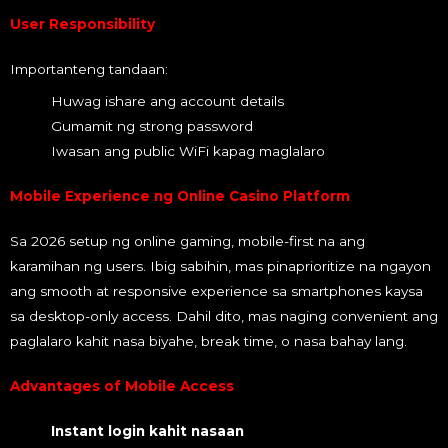
User Responsibility
Importanteng tandaan:
Huwag ishare ang account details
Gumamit ng strong password
Iwasan ang public WiFi kapag maglalaro
Mobile Experience ng Online Casino Platform
Sa 2026 setup ng online gaming, mobile-first na ang
karamihan ng users. Ibig sabihin, mas pinaprioritize na ngayon
ang smooth at responsive experience sa smartphones kaysa
sa desktop-only access. Dahil dito, mas naging convenient ang
paglalaro kahit nasa biyahe, break time, o nasa bahay lang.
Advantages of Mobile Access
Instant login kahit nasaan