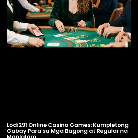
Lodi291 Online Casino Games: Kumpletong
Gabay Para sa Mga Bagong at Regular na
Manlalaro