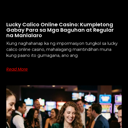
Lucky Calico Online Casino: Kumpletong
Gabay Para sa Mga Baguhan at Regular
na Manlalaro
Kung naghahanap ka ng impormasyon tungkol sa lucky
calico online casino, mahalagang maintindihan muna
kung paano ito gumagana, ano ang
Read More