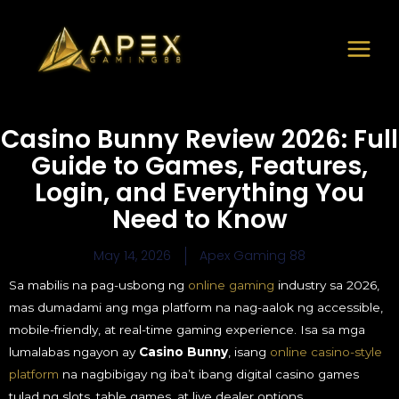
Skip
to
content
Casino Bunny Review 2026: Full
Guide to Games, Features,
Login, and Everything You
Need to Know
May 14, 2026
Apex Gaming 88
Sa mabilis na pag-usbong ng
online gaming
industry sa 2026,
mas dumadami ang mga platform na nag-aalok ng accessible,
mobile-friendly, at real-time gaming experience. Isa sa mga
lumalabas ngayon ay
Casino Bunny
, isang
online casino-style
platform
na nagbibigay ng iba’t ibang digital casino games
tulad ng slots, table games, at live dealer options.