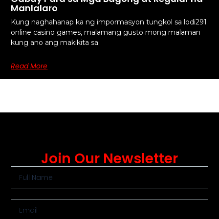
Manlalaro
Kung naghahanap ka ng impormasyon tungkol sa lodi291
online casino games, malamang gusto mong malaman
kung ano ang makikita sa
Read More
Join Our Newsletter
Full
Name
Email