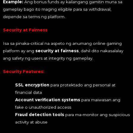
Example:
Ang bonus funds ay kailangang gamitin muna sa
gameplay bago ito maging eligible para sa withdrawal,
depende sa terms ng platform.
Security at Fairness
Isa sa pinaka-critical na aspeto ng anumang online gaming
platform ay ang
security at fairness
, dahil dito nakasalalay
ang safety ng users at integrity ng gameplay.
Security Features:
SSL encryption
para protektado ang personal at
financial data
Account verification systems
para maiwasan ang
fake o unauthorized access
Fraud detection tools
para ma-monitor ang suspicious
activity at abuse