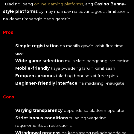
Tulad ng ibang
online gaming platforms
, ang
Casino Bunny-
style platforms
ay may malinaw na advantages at limitations
na dapat timbangin bago gamitin.
Pros
Simple registration
na mabilis gawin kahit first-time
user
Wide game selection
mula slots hanggang live casino
Mobile-friendly
kaya pwedeng laruin kahit saan
Frequent promos
tulad ng bonuses at free spins
Beginner-friendly interface
na madaling i-navigate
Cons
Varying transparency
depende sa platform operator
Strict bonus conditions
tulad ng wagering
requirements at restrictions
Withdrawal process
na kadalasang nakadepende sa