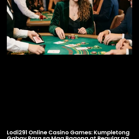
Lodi291 Online Casino Games: Kumpletong
Gabay Para sa Mga Bagong at Regular na