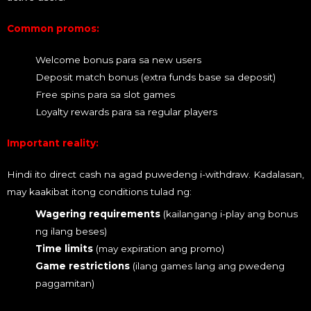
Common promos:
Welcome bonus para sa new users
Deposit match bonus (extra funds base sa deposit)
Free spins para sa slot games
Loyalty rewards para sa regular players
Important reality:
Hindi ito direct cash na agad puwedeng i-withdraw. Kadalasan,
may kaakibat itong conditions tulad ng:
Wagering requirements
(kailangang i-play ang bonus
ng ilang beses)
Time limits
(may expiration ang promo)
Game restrictions
(ilang games lang ang pwedeng
paggamitan)