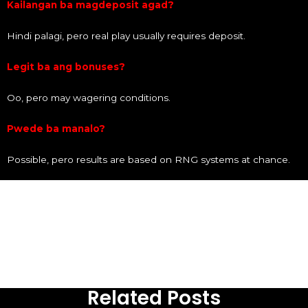
Kailangan ba magdeposit agad?
Hindi palagi, pero real play usually requires deposit.
Legit ba ang bonuses?
Oo, pero may wagering conditions.
Pwede ba manalo?
Possible, pero results are based on RNG systems at chance.
Related Posts