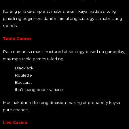
Ito ang pinaka-simple at mabilis laruin, kaya madalas itong
pinipili ng beginners dahil minimal ang strategy at mabilis ang
rounds.
Table Games
Para naman sa mas structured at strategy-based na gameplay,
may mga table games tulad ng:
Blackjack
Roulette
Baccarat
Iba’t ibang poker variants
Mas nakatuon dito ang decision-making at probability kaysa
pure chance.
Live Casino