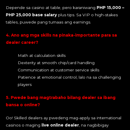
Depende sa casino at table, pero karaniwang
PHP 15,000 –
PHP 25,000 base salary
plus tips. Sa VIP o high-stakes
tables, puwede pang tumaas ang earnings.
4. Ano ang mga skills na pinaka-importante para sa
dealer career?
Math at calculation skills
Dexterity at smooth chip/card handling
Communication at customer service skills
Patience at emotional control, lalo na sa challenging
players
5. Pwede bang magtrabaho bilang dealer sa ibang
bansa o online?
Oo! Skilled dealers ay pwedeng mag-apply sa international
casinos o maging
live online dealer
, na nagbibigay