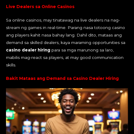
Live Dealers sa Online Casinos
Sa online casinos, may tinatawag na live dealers na nag-
stream ng games in real-time. Parang nasa totoong casino
ang players kahit nasa bahay lang. Dahil dito, mataas ang
demand sa skilled dealers, kaya maraming opportunities sa
casino dealer hiring
para sa mga marunong sa laro,
mabilis mag-react sa players, at may good communication
skills.
Bakit Mataas ang Demand sa Casino Dealer Hiring