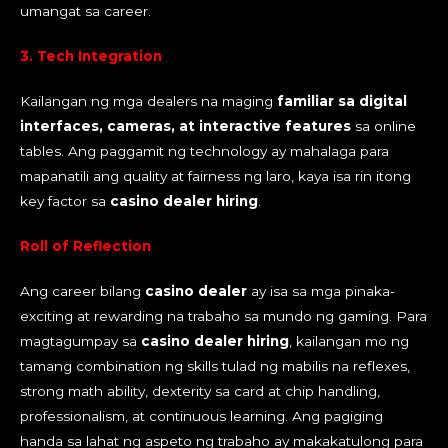
umangat sa career.
3. Tech Integration
Kailangan ng mga dealers na maging
familiar sa digital
interfaces, cameras, at interactive features
sa online
tables. Ang paggamit ng technology ay mahalaga para
mapanatili ang quality at fairness ng laro, kaya isa rin itong
key factor sa
casino dealer hiring
.
Roll of Reflection
Ang career bilang
casino dealer
ay isa sa mga pinaka-
exciting at rewarding na trabaho sa mundo ng gaming. Para
magtagumpay sa
casino dealer hiring
, kailangan mo ng
tamang combination ng skills tulad ng mabilis na reflexes,
strong math ability, dexterity sa card at chip handling,
professionalism, at continuous learning. Ang pagiging
handa sa lahat ng aspeto ng trabaho ay makakatulong para