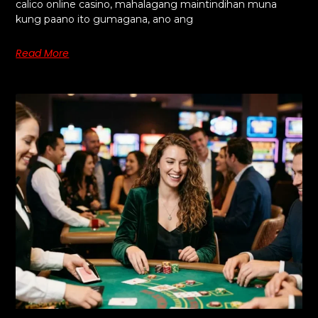
calico online casino, mahalagang maintindihan muna
kung paano ito gumagana, ano ang
Read More