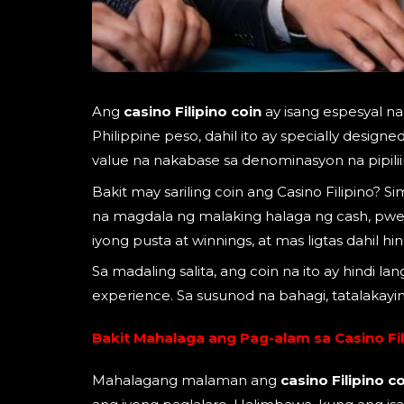
Ang
casino Filipino coin
ay isang espesyal na
Philippine peso, dahil ito ay specially design
value na nakabase sa denominasyon na pipilii
Bakit may sariling coin ang Casino Filipino? 
na magdala ng malaking halaga ng cash, p
iyong pusta at winnings, at mas ligtas dahil 
Sa madaling salita, ang coin na ito ay hindi l
experience. Sa susunod na bahagi, tatalakay
Bakit Mahalaga ang Pag-alam sa Casino Fil
Mahalagang malaman ang
casino Filipino c