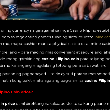
 uri ng currency na ginagamit sa mga Casino Filipino establ
ed para sa mga casino games tulad ng slots, roulette,
blackja
n mo, mapa-cashier man sa physical casino o sa online casi
Simple lang – para maging mas convenient at secure ang laha
wede mong gamitin ang
casino Filipino coin
para sa iyong be
hindi mo kailangang magdala ng totoong pera sa bawat laro.
ang paraan ng pagbabayad – ito rin ay susi para sa mas smoot
in natin kung bakit mahalaga ang pag-alam sa
casino Filipi
ipino Coin Price?
oin price
dahil direktang nakakaapekto ito sa kung paano m