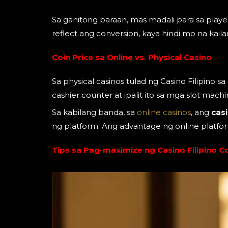
Sa ganitong paraan, mas madali para sa playe
reflect ang conversion, kaya hindi mo na ka
Coin Price sa Online vs. Physical Casino
Sa physical casinos tulad ng Casino Filipino s
cashier counter at ipalit ito sa mga slot mach
Sa kabilang banda, sa
online casinos
, ang
casi
ng platform. Ang advantage ng online platfo
Tips sa Pag-maximize ng Casino Filipino C