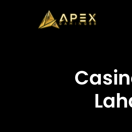
Skip
to
content
Casino
Lah