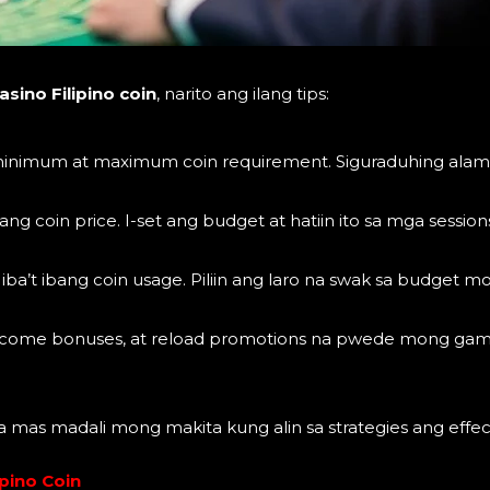
asino Filipino coin
, narito ang ilang tips:
inimum at maximum coin requirement. Siguraduhing alam 
ng coin price. I-set ang budget at hatiin ito sa mga sessio
 iba’t ibang coin usage. Piliin ang laro na swak sa budget mo
welcome bonuses, at reload promotions na pwede mong gam
mas madali mong makita kung alin sa strategies ang effect
pino Coin