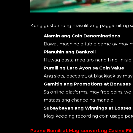
Kung gusto mong masulit ang paggamit ng
c
Alamin ang Coin Denominations
Bawat machine o table game ay may m
Planuhin ang Bankroll
Huwag basta maglaro nang hindi iniisip a
Pumili ng Laro Ayon sa Coin Value
Ang slots, baccarat, at blackjack ay may
Gamitin ang Promotions at Bonuses
Sa online platforms, may free coins, 
mataas ang chance na manalo.
Subaybayan ang Winnings at Losses
Mag-keep ng record ng coin usage para 
Paano Bumili at Mag-convert ng Casino Fili