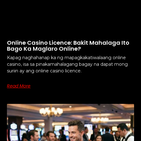
Online Casino Licence: Bakit Mahalaga Ito
Bago Ka Maglaro Online?
Kapag naghahanap ka ng mapagkakatiwalaang online
casino, isa sa pinakamahalagang bagay na dapat mong
suriin ay ang online casino licence.
Read More