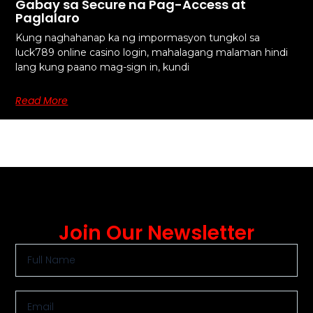
Gabay sa Secure na Pag-Access at
Paglalaro
Kung naghahanap ka ng impormasyon tungkol sa
luck789 online casino login, mahalagang malaman hindi
lang kung paano mag-sign in, kundi
Read More
Join Our Newsletter
Full
Name
Email