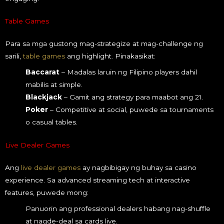
Table Games
Para sa mga gustong mag-strategize at mag-challenge ng
sarili,
table games
ang highlight. Pinakasikat:
Baccarat
– Madalas laruin ng Filipino players dahil
mabilis at simple.
Blackjack
– Gamit ang strategy para maabot ang 21.
Poker
– Competitive at social, puwede sa tournaments
o casual tables.
Live Dealer Games
Ang
live dealer games
ay nagbibigay ng buhay sa casino
experience. Sa advanced streaming tech at interactive
features, puwede mong:
Panuorin ang professional dealers habang nag-shuffle
at nagde-deal sa cards live.