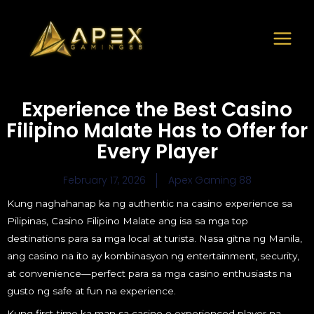
Skip
to
content
Experience the Best Casino
Filipino Malate Has to Offer for
Every Player
February 17, 2026
Apex Gaming 88
Kung naghahanap ka ng authentic na casino experience sa
Pilipinas, Casino Filipino Malate ang isa sa mga top
destinations para sa mga local at turista. Nasa gitna ng Manila,
ang casino na ito ay kombinasyon ng entertainment, security,
at convenience—perfect para sa mga casino enthusiasts na
gusto ng safe at fun na experience.
Kung first-time ka man sa casino o experienced player na