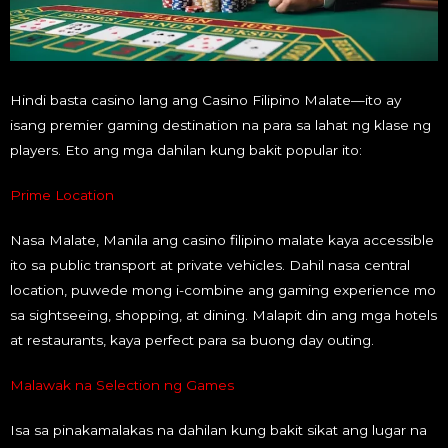
Hindi basta casino lang ang Casino Filipino Malate—ito ay
isang premier gaming destination na para sa lahat ng klase ng
players. Eto ang mga dahilan kung bakit popular ito:
Prime Location
Nasa Malate, Manila ang casino filipino malate kaya accessible
ito sa public transport at private vehicles. Dahil nasa central
location, puwede mong i-combine ang gaming experience mo
sa sightseeing, shopping, at dining. Malapit din ang mga hotels
at restaurants, kaya perfect para sa buong day outing.
Malawak na Selection ng Games
Isa sa pinakamalakas na dahilan kung bakit sikat ang lugar na