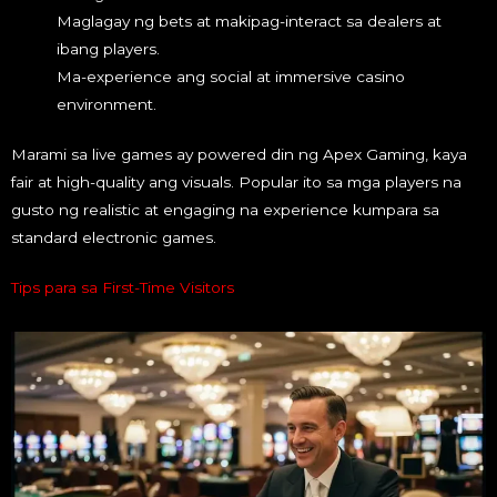
Maglagay ng bets at makipag-interact sa dealers at
ibang players.
Ma-experience ang social at immersive casino
environment.
Marami sa live games ay powered din ng Apex Gaming, kaya
fair at high-quality ang visuals. Popular ito sa mga players na
gusto ng realistic at engaging na experience kumpara sa
standard electronic games.
Tips para sa First-Time Visitors