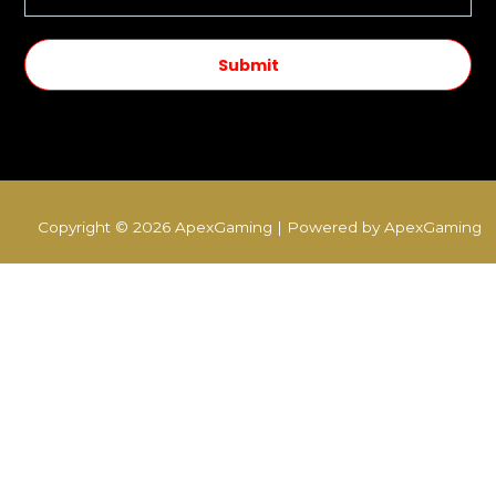
Submit
Copyright © 2026 ApexGaming | Powered by ApexGaming