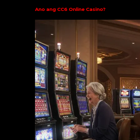
Ano ang CC6 Online Casino?