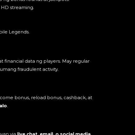
a HD streaming.
bile Legends.
t financial data ng players. May regular
mang fraudulent activity.
come bonus, reload bonus, cashback, at
alo
.
yan via
live chat, email, o social media