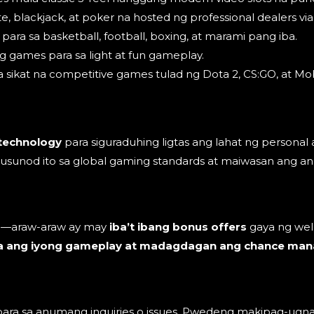
te, blackjack, at poker na hosted ng professional dealers vi
para sa basketball, football, boxing, at marami pang iba.
g games para sa light at fun gameplay.
a sikat na competitive games tulad ng Dota 2, CS:GO, at Mo
 technology
para siguraduhing ligtas ang lahat ng personal a
sunod ito sa global gaming standards at maiwasan ang anu
to—araw-araw ay may
iba’t ibang bonus offers
gaya ng wel
 ang iyong gameplay at madagdagan ang chance man
ara sa anumang inquiries o issues. Pwedeng makipag-ugna