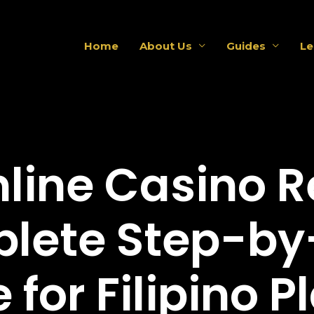
Home
About Us
Guides
Le
line Casino Re
lete Step-by
 for Filipino P