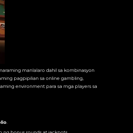
maraming manlalaro dahil sa kombinasyon
ming pagpipilian sa online gambling,
 gaming environment para sa mga players sa
lio
.
o ng bonus rounds at jackpots.