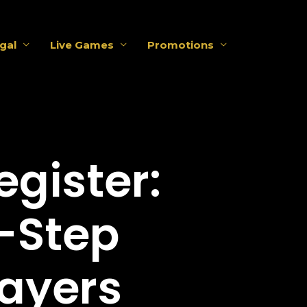
gal
Live Games
Promotions
gister:
-Step
layers