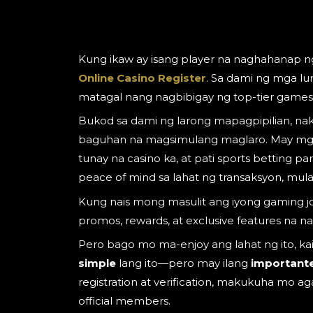
Kung ikaw ay isang player na naghahanap ng
Online Casino Register
. Sa dami ng mga lu
matagal nang nagbibigay ng top-tier games, g
Bukod sa dami ng larong mapagpipilian, naki
baguhan na magsimulang maglaro. May mga sl
tunay na casino ka, at pati sports betting 
peace of mind sa lahat ng transaksyon, mul
Kung nais mong masulit ang iyong gaming j
promos, rewards, at exclusive features na
Pero bago mo ma-enjoy ang lahat ng ito,
simple
lang ito—pero may ilang
important
registration at verification, makukuha mo ag
official members.