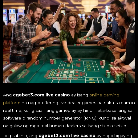
Ang
cgebet3.com live casino
ay isang
online gaming
platform
na nag-o-offer ng live dealer games na naka-stream in
real time, kung saan ang gameplay ay hindi naka-base lang sa
software o random number generator (RNG), kundi sa aktwal
na galaw ng mga real human dealers sa isang studio setup.
Ibig sabihin, ang
cgebet3.com live casino
ay nagbibigay ng