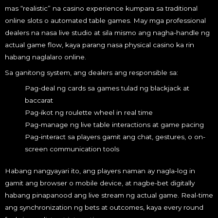
mas “realistic” na casino experience kumpara sa traditional
online slots o automated table games. May mga professional
dealers na nasa live studio at sila mismo ang nagha-handle ng
actual game flow, kaya parang nasa physical casino ka rin
habang naglalaro online.
Sa ganitong system, ang dealers ang responsible sa:
Pag-deal ng cards sa games tulad ng blackjack at
baccarat
Pag-ikot ng roulette wheel in real time
Pag-manage ng live table interactions at game pacing
Pag-interact sa players gamit ang chat, gestures, o on-
screen communication tools
Habang nangyayari ito, ang players naman ay nagla-log in
gamit ang browser o mobile device, at nagbe-bet digitally
habang pinapanood ang live stream ng actual game. Real-time
ang synchronization ng bets at outcomes, kaya every round