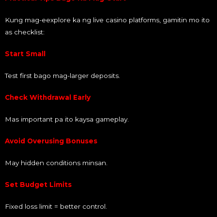
Kung mag-eexplore ka ng live casino platforms, gamitin mo ito
as checklist:
Start Small
Test first bago mag-larger deposits.
Check Withdrawal Early
Mas important pa ito kaysa gameplay.
Avoid Overusing Bonuses
May hidden conditions minsan.
Set Budget Limits
Fixed loss limit = better control.