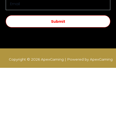
Email
Submit
Copyright © 2026 ApexGaming | Powered by ApexGaming