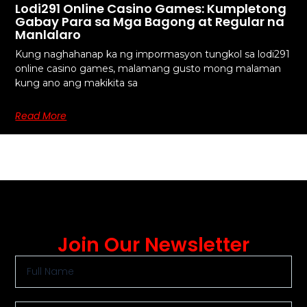
Lodi291 Online Casino Games: Kumpletong
Gabay Para sa Mga Bagong at Regular na
Manlalaro
Kung naghahanap ka ng impormasyon tungkol sa lodi291
online casino games, malamang gusto mong malaman
kung ano ang makikita sa
Read More
Join Our Newsletter
Full
Name