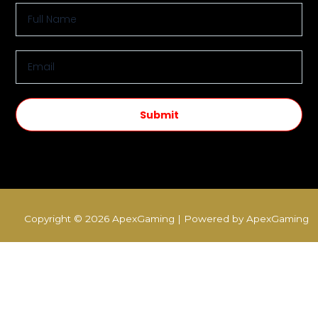
Full
Name
Email
Submit
Copyright © 2026 ApexGaming | Powered by ApexGaming