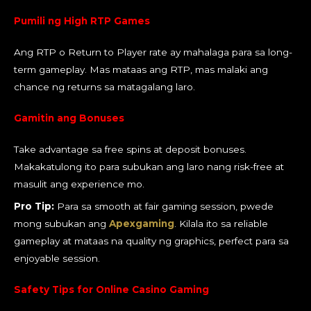
Pumili ng High RTP Games
Ang RTP o Return to Player rate ay mahalaga para sa long-
term gameplay. Mas mataas ang RTP, mas malaki ang
chance ng returns sa matagalang laro.
Gamitin ang Bonuses
Take advantage sa free spins at deposit bonuses.
Makakatulong ito para subukan ang laro nang risk-free at
masulit ang experience mo.
Pro Tip:
Para sa smooth at fair gaming session, pwede
mong subukan ang
Apexgaming
. Kilala ito sa reliable
gameplay at mataas na quality ng graphics, perfect para sa
enjoyable session.
Safety Tips for Online Casino Gaming