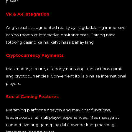
player.
VR & AR Integration
Ang virtual at augmented reality ay nagdadala ng immersive
casino rooms at interactive environments. Parang nasa
totoong casino ka na, kahit nasa bahay lang.
Cryptocurrency Payments
Mas mabilis, secure, at anonymous ang transactions gamit
ang cryptocurrencies. Convenient ito lalo na sa international
players.
Social Gaming Features
Maraming platforms ngayon ang may chat functions,
leaderboards, at multiplayer experiences. Mas masaya at
competitive ang gameplay dahil pwede kang makipag-
interact sa ibang players.