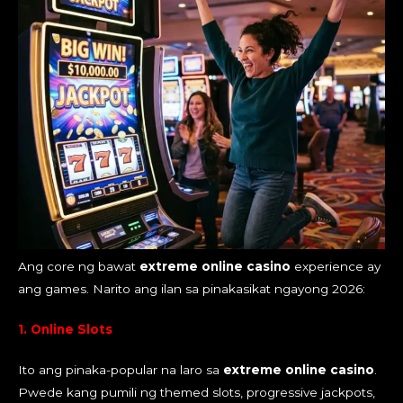
Ang core ng bawat
extreme online casino
experience ay
ang games. Narito ang ilan sa pinakasikat ngayong 2026:
1. Online Slots
Ito ang pinaka-popular na laro sa
extreme online casino
.
Pwede kang pumili ng themed slots, progressive jackpots,