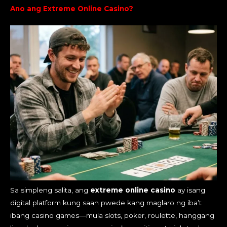
Ano ang Extreme Online Casino?
Sa simpleng salita, ang
extreme online casino
ay isang
digital platform kung saan pwede kang maglaro ng iba’t
ibang casino games—mula slots, poker, roulette, hanggang