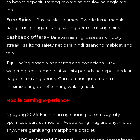
sa bawat deposit. Parang reward sa patuloy na paglalaro
mo.
Free Spins
– Para sa slots games. Pwede kang manalo
nang hindi ginagamit ang sariling pera sa unang spins.
Cashback Offers
– Binabawas ang losses sa unlucky
streak. Isa itong safety net para hindi gaanong mabigat ang
talo.
Tip
: Laging basahin ang terms and conditions. May
wagering requirements at validity periods na dapat tandaan
bago i-claim ang bonus. Ganito masisiguro mo na ma-
maximize ang benefits nang walang abala.
Mobile Gaming Experience
Ngayong 2026, karamihan ng casino platforms ay fully
optimized para sa mobile. Pwede kang maglaro anytime at
anywhere gamit ang smartphone o tablet.