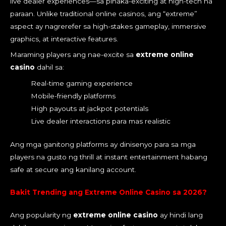
live dealer experiences—sa pinaka-exciting at high-tech na
paraan. Unlike traditional online casinos, ang “extreme”
aspect ay nagrerefer sa high-stakes gameplay, immersive
graphics, at interactive features.
Maraming players ang nae-excite sa
extreme online
casino
dahil sa:
Real-time gaming experience
Mobile-friendly platforms
High payouts at jackpot potentials
Live dealer interactions para mas realistic
Ang mga ganitong platforms ay dinisenyo para sa mga
players na gusto ng thrill at instant entertainment habang
safe at secure ang kanilang account.
Bakit Trending ang Extreme Online Casino sa 2026?
Ang popularity ng
extreme online casino
ay hindi lang