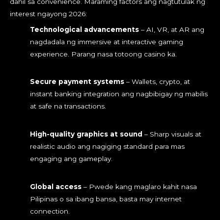
dahil sa convenience. Maraming factors ang nagtutulak ng
interest ngayong 2026:
Technological advancements
– AI, VR, at AR ang
nagdadala ng immersive at interactive gaming
experience. Parang nasa totoong casino ka.
Secure payment systems
– Wallets, crypto, at
instant banking integration ang nagbibigay ng mabilis
at safe na transactions.
High-quality graphics at sound
– Sharp visuals at
realistic audio ang nagiging standard para mas
engaging ang gameplay.
Global access
– Pwede kang maglaro kahit nasa
Pilipinas o sa ibang bansa, basta may internet
connection.