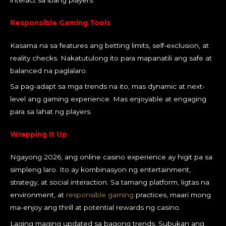
Responsible Gaming Tools
Kasama na sa features ang betting limits, self-exclusion, at
reality checks. Nakatutulong ito para mapanatili ang safe at
balanced na paglalaro.
Sa pag-adapt sa mga trends na ito, mas dynamic at next-
level ang gaming experience. Mas enjoyable at engaging
para sa lahat ng players.
Wrapping It Up
Ngayong 2026, ang online casino experience ay higit pa sa
simpleng laro. Ito ay kombinasyon ng entertainment,
strategy, at social interaction. Sa tamang platform, ligtas na
environment, at
responsible gaming
practices, maari mong
ma-enjoy ang thrill at potential rewards ng casino.
Laging maging updated sa bagong trends. Subukan ang