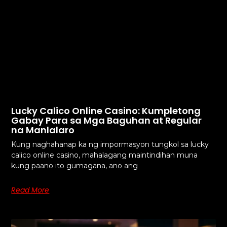
Lucky Calico Online Casino: Kumpletong
Gabay Para sa Mga Baguhan at Regular
na Manlalaro
Kung naghahanap ka ng impormasyon tungkol sa lucky
calico online casino, mahalagang maintindihan muna
kung paano ito gumagana, ano ang
Read More