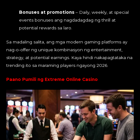
Bonuses at promotions
– Daily, weekly, at special
events bonuses ang nagdadagdag ng thrill at
potential rewards sa laro.
Sa madaling salita, ang mga modern gaming platforms ay
nag-o-offer ng unique kombinasyon ng entertainment,
strategy, at potential earnings. Kaya hindi nakapagtataka na
trending ito sa maraming players ngayong 2026.
Paano Pumili ng Extreme Online Casino