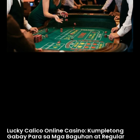
Lucky Calico Online Casino: Kumpletong
Gabay Para sa Mga Baguhan at Regular