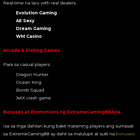
Real-time na laro with real dealers:
Evolution Gaming
AE Sexy
Dream Gaming
WM Casino
Arcade & Fishing Games
Para sa casual players:
Dragon Hunter
Ocean King
Bomb Squad
JetX crash game
Bonuses at Promotions ng ExtremeGaming88Asia
Isa sa mga dahilan kung bakit maraming players ang sumasali
sa ExtremeGaming88 ay dahil sa malulupit at sulit na
bonuses
.