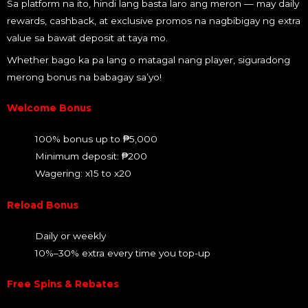
Sa platform na ito, hindi lang basta laro ang meron — may daily
rewards, cashback, at exclusive promos na nagbibigay ng extra
value sa bawat deposit at taya mo.
Whether bago ka pa lang o matagal nang player, siguradong
merong bonus na babagay sa’yo!
Welcome Bonus
100% bonus up to ₱5,000
Minimum deposit: ₱200
Wagering: x15 to x20
Reload Bonus
Daily or weekly
10%–30% extra every time you top-up
Free Spins & Rebates