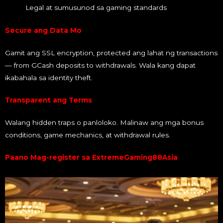
Legal at sumusunod sa gaming standards
Secure ang Data Mo
Gamit ang SSL encryption, protected ang lahat ng transactions
— from GCash deposits to withdrawals. Wala kang dapat
ikabahala sa identity theft.
Transparent ang Terms
Walang hidden traps o panloloko. Malinaw ang mga bonus
conditions, game mechanics, at withdrawal rules.
Paano Mag-register sa ExtremeGaming88Asia