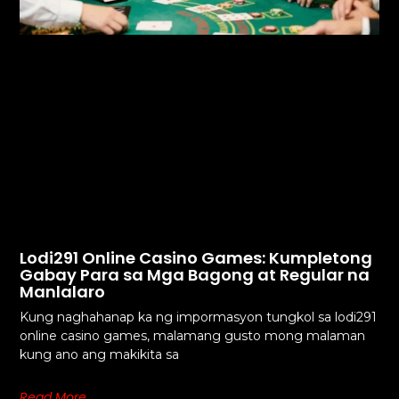
Lodi291 Online Casino Games: Kumpletong
Gabay Para sa Mga Bagong at Regular na
Manlalaro
Kung naghahanap ka ng impormasyon tungkol sa lodi291
online casino games, malamang gusto mong malaman
kung ano ang makikita sa
Read More