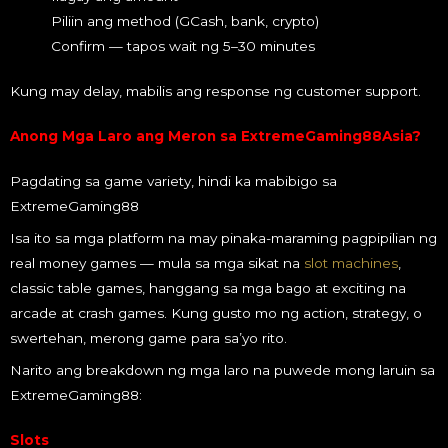
Piliin ang method (GCash, bank, crypto)
Confirm — tapos wait ng 5–30 minutes
Kung may delay, mabilis ang response ng customer support.
Anong Mga Laro ang Meron sa ExtremeGaming88Asia?
Pagdating sa game variety, hindi ka mabibigo sa
ExtremeGaming88
Isa ito sa mga platform na may pinaka-maraming pagpipilian ng
real money games — mula sa mga sikat na
slot machines
,
classic table games, hanggang sa mga bago at exciting na
arcade at crash games. Kung gusto mo ng action, strategy, o
swertehan, merong game para sa’yo rito.
Narito ang breakdown ng mga laro na puwede mong laruin sa
ExtremeGaming88:
Slots