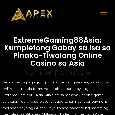
Skip
to
content
ExtremeGaming88Asia:
Kumpletong Gabay sa Isa sa
Pinaka-Tiwalang Online
Casino sa Asia
August 4, 2025
Apex Gaming 88
Sa mabilis na paglago ng online gambling sa Asia, isa sa mga
online casino platforms na patok na patok ay ang
ExtremeGaming88Asia. Kilala ito sa malawak nitong game
selection, legit na serbisyo, at suporta sa mga local payment
methods gaya ng GCash, kaya ito ang paborito ng maraming
manlalaro sa Pilipinas, Malaysia, Thailand, at iba pang Asian