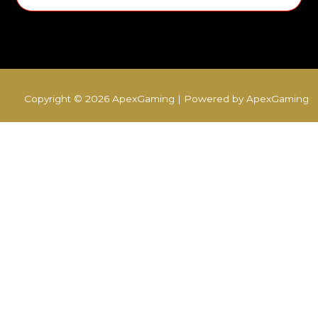
Copyright © 2026 ApexGaming | Powered by ApexGaming