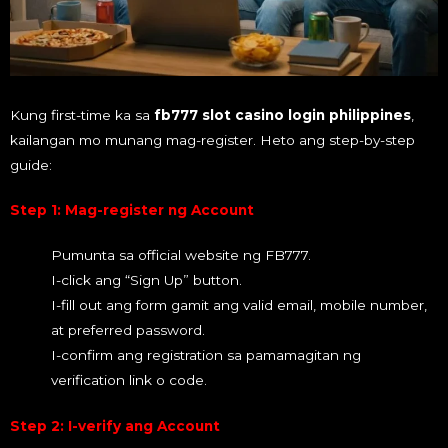
Kung first-time ka sa
fb777 slot casino login philippines
,
kailangan mo munang mag-register. Heto ang step-by-step
guide:
Step 1: Mag-register ng Account
Pumunta sa official website ng FB777.
I-click ang “Sign Up” button.
I-fill out ang form gamit ang valid email, mobile number,
at preferred password.
I-confirm ang registration sa pamamagitan ng
verification link o code.
Step 2: I-verify ang Account