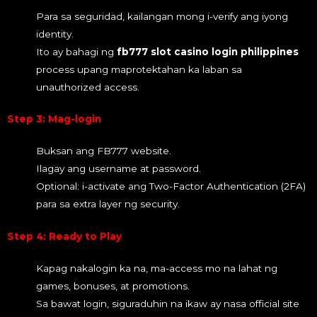
Para sa seguridad, kailangan mong i-verify ang iyong
identity.
Ito ay bahagi ng
fb777 slot casino login philippines
process upang maprotektahan ka laban sa
unauthorized access.
Step 3: Mag-login
Buksan ang FB777 website.
Ilagay ang username at password.
Optional: i-activate ang Two-Factor Authentication (2FA)
para sa extra layer ng security.
Step 4: Ready to Play
Kapag nakalogin ka na, ma-access mo na lahat ng
games, bonuses, at promotions.
Sa bawat login, siguraduhin na ikaw ay nasa official site