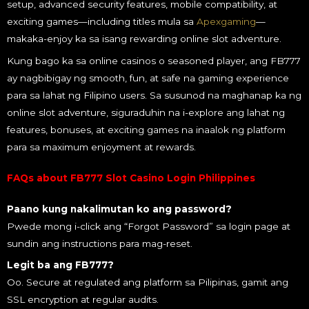
setup, advanced security features, mobile compatibility, at
exciting games—including titles mula sa
Apexgaming
—
makaka-enjoy ka sa isang rewarding online slot adventure.
Kung bago ka sa online casinos o seasoned player, ang FB777
ay nagbibigay ng smooth, fun, at safe na gaming experience
para sa lahat ng Filipino users. Sa susunod na maghanap ka ng
online slot adventure, siguraduhin na i-explore ang lahat ng
features, bonuses, at exciting games na inaalok ng platform
para sa maximum enjoyment at rewards.
FAQs about FB777 Slot Casino Login Philippines
Paano kung nakalimutan ko ang password?
Pwede mong i-click ang “Forgot Password” sa login page at
sundin ang instructions para mag-reset.
Legit ba ang FB777?
Oo. Secure at regulated ang platform sa Pilipinas, gamit ang
SSL encryption at regular audits.