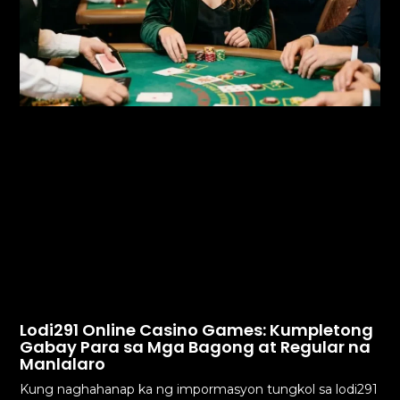
Lodi291 Online Casino Games: Kumpletong
Gabay Para sa Mga Bagong at Regular na
Manlalaro
Kung naghahanap ka ng impormasyon tungkol sa lodi291