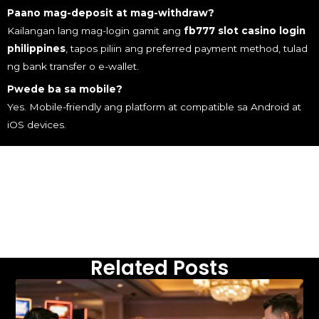
Paano mag-deposit at mag-withdraw?
Kailangan lang mag-login gamit ang
fb777 slot casino login
philippines
, tapos piliin ang preferred payment method, tulad
ng bank transfer o e-wallet.
Pwede ba sa mobile?
Yes. Mobile-friendly ang platform at compatible sa Android at
iOS devices.
Related Posts