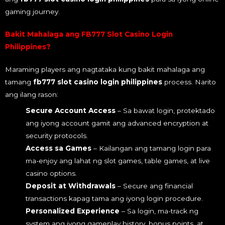
gaming journey.
Bakit Mahalaga ang FB777 Slot Casino Login
Philippines?
Maraming players ang nagtataka kung bakit mahalaga ang
tamang
fb777 slot casino login philippines
process. Narito
ang ilang rason:
Secure Account Access
– Sa bawat login, protektado
ang iyong account gamit ang advanced encryption at
security protocols.
Access sa Games
– Kailangan ang tamang login para
ma-enjoy ang lahat ng slot games, table games, at live
casino options.
Deposit at Withdrawals
– Secure ang financial
transactions kapag tama ang iyong login procedure.
Personalized Experience
– Sa login, ma-track ng
system ang iyong gameplay history, bonus points, at