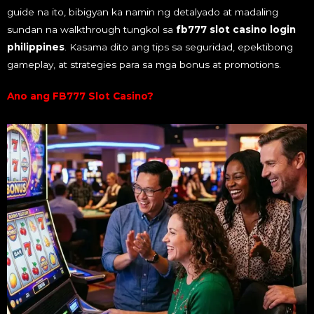
guide na ito, bibigyan ka namin ng detalyado at madaling
sundan na walkthrough tungkol sa
fb777 slot casino login
philippines
. Kasama dito ang tips sa seguridad, epektibong
gameplay, at strategies para sa mga bonus at promotions.
Ano ang FB777 Slot Casino?