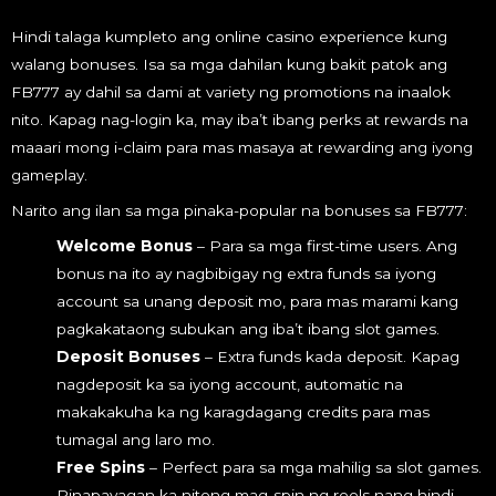
Hindi talaga kumpleto ang online casino experience kung
walang bonuses. Isa sa mga dahilan kung bakit patok ang
FB777 ay dahil sa dami at variety ng promotions na inaalok
nito. Kapag nag-login ka, may iba’t ibang perks at rewards na
maaari mong i-claim para mas masaya at rewarding ang iyong
gameplay.
Narito ang ilan sa mga pinaka-popular na bonuses sa FB777:
Welcome Bonus
– Para sa mga first-time users. Ang
bonus na ito ay nagbibigay ng extra funds sa iyong
account sa unang deposit mo, para mas marami kang
pagkakataong subukan ang iba’t ibang slot games.
Deposit Bonuses
– Extra funds kada deposit. Kapag
nagdeposit ka sa iyong account, automatic na
makakakuha ka ng karagdagang credits para mas
tumagal ang laro mo.
Free Spins
– Perfect para sa mga mahilig sa slot games.
Pinapayagan ka nitong mag-spin ng reels nang hindi