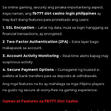
Sa online gaming, security ang pinaka-importanteng aspect.
Kaya naman, ang
fb777 slot casino login philippines
ay
may iba’t ibang features para protektado ang users:
1. SSL Encryption
– Lahat ng data, mula sa login hanggang sa
financial transactions, ay encrypted.
2
.
Two-Factor Authentication (2FA)
– Extra layer bago
makapasok sa account.
3. Account Activity Monitoring
– Real-time alerts kapag may
suspicious activity.
4. Secure Payment Options
– Gumagamit ng trusted e-
wallets at bank transfers para sa deposits at withdrawals.
Ang mga features na ito ay mahalaga sa mga Filipino players
na gusto ng secure at worry-free na gaming experience.
Games at Features sa FB777 Slot Casino