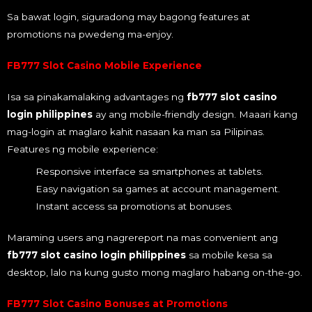
Sa bawat login, siguradong may bagong features at
promotions na pwedeng ma-enjoy.
FB777 Slot Casino Mobile Experience
Isa sa pinakamalaking advantages ng
fb777 slot casino
login philippines
ay ang mobile-friendly design. Maaari kang
mag-login at maglaro kahit nasaan ka man sa Pilipinas.
Features ng mobile experience:
Responsive interface sa smartphones at tablets.
Easy navigation sa games at account management.
Instant access sa promotions at bonuses.
Maraming users ang nagrereport na mas convenient ang
fb777 slot casino login philippines
sa mobile kesa sa
desktop, lalo na kung gusto mong maglaro habang on-the-go.
FB777 Slot Casino Bonuses at Promotions