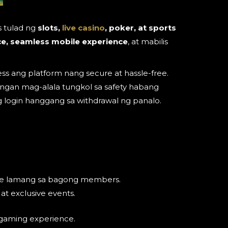
s tulad ng
slots,
live casino
, poker, at sports
ace, seamless mobile experience
, at mabilis
s ang platform nang secure at hassle-free.
ilangan mag-alala tungkol sa safety habang
 login hanggang sa withdrawal ng panalo.
able lamang sa bagong members.
 at exclusive events.
gaming experience.