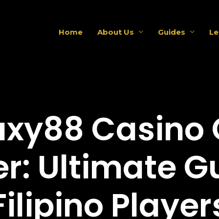
Home
About Us
Guides
Le
axy88 Casino
r: Ultimate G
Filipino Player