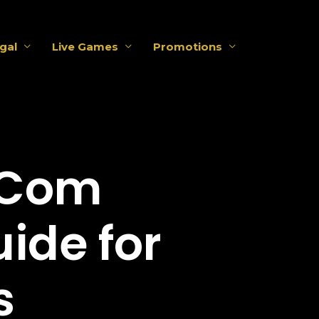
gal
Live Games
Promotions
 Com
uide for
s