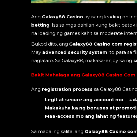
Ang
Galaxy88 Casino
ay isang leading onlin
betting
. Isa sa mga dahilan kung bakit patok i
na loading ng games kahit sa moderate inter
Bukod dito, ang
Galaxy88 Casino com regis
May
advanced security system
ito para sa 
naglalaro. Sa Galaxy88, makaka-enjoy ka ng
s
Bakit Mahalaga ang Galaxy88 Casino Com 
Ang
registration process
sa Galaxy88 Casin
Legit at secure ang account mo
– kai
Makakuha ka ng bonuses at promot
Maa-access mo ang lahat ng feature
Sa madaling salita, ang
Galaxy88 Casino com