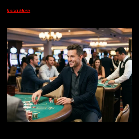
Read More