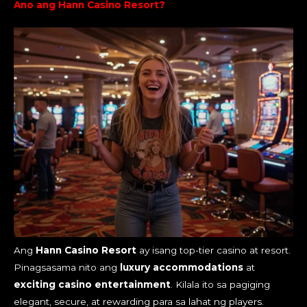
Ano ang Hann Casino Resort?
Ang
Hann Casino Resort
ay isang top-tier casino at resort.
Pinagsasama nito ang
luxury accommodations
at
exciting casino entertainment
. Kilala ito sa pagiging
elegant, secure, at rewarding para sa lahat ng players.