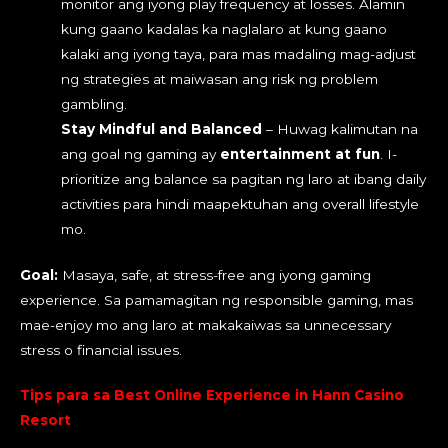
monitor ang iyong play frequency at losses. Alamin
kung gaano kadalas ka naglalaro at kung gaano
kalaki ang iyong taya, para mas madaling mag-adjust
ng strategies at maiwasan ang risk ng problem
gambling.
Stay Mindful and Balanced
– Huwag kalimutan na
ang goal ng gaming ay
entertainment at fun
. I-
prioritize ang balance sa pagitan ng laro at ibang daily
activities para hindi maapektuhan ang overall lifestyle
mo.
Goal:
Masaya, safe, at stress-free ang iyong gaming
experience. Sa pamamagitan ng responsible gaming, mas
mae-enjoy mo ang laro at makakaiwas sa unnecessary
stress o financial issues.
Tips para sa Best Online Experience in Hann Casino
Resort