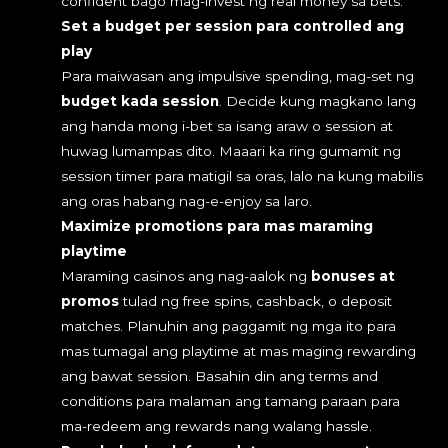
confident bago mag-invest ng real money sa bets.
Set a budget per session para controlled ang
play
Para maiwasan ang impulsive spending, mag-set ng
budget kada session
. Decide kung magkano lang
ang handa mong i-bet sa isang araw o session at
huwag lumampas dito. Maaari ka ring gumamit ng
session timer para matigil sa oras, lalo na kung mabilis
ang oras habang nag-e-enjoy sa laro.
Maximize promotions para mas maraming
playtime
Maraming casinos ang nag-aalok ng
bonuses at
promos
tulad ng free spins, cashback, o deposit
matches. Planuhin ang paggamit ng mga ito para
mas tumagal ang playtime at mas maging rewarding
ang bawat session. Basahin din ang terms and
conditions para malaman ang tamang paraan para
ma-redeem ang rewards nang walang hassle.