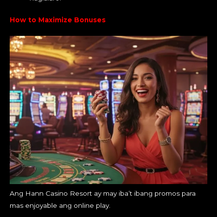
How to Maximize Bonuses
Ang Hann Casino Resort ay may iba’t ibang promos para
mas enjoyable ang online play.