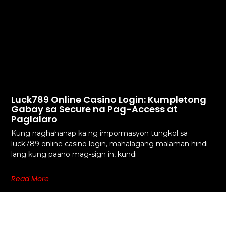
Luck789 Online Casino Login: Kumpletong
Gabay sa Secure na Pag-Access at
Paglalaro
Kung naghahanap ka ng impormasyon tungkol sa
luck789 online casino login, mahalagang malaman hindi
lang kung paano mag-sign in, kundi
Read More