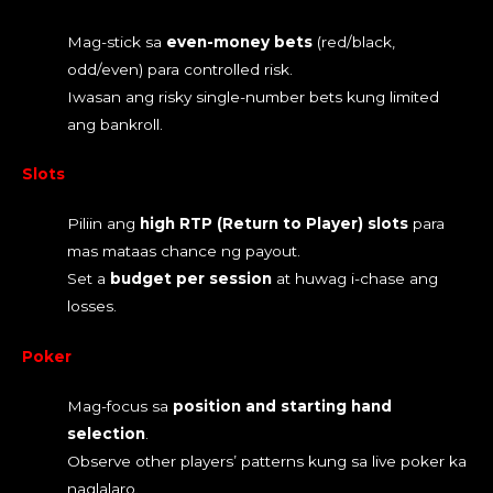
Mag-stick sa
even-money bets
(red/black,
odd/even) para controlled risk.
Iwasan ang risky single-number bets kung limited
ang bankroll.
Slots
Piliin ang
high RTP (Return to Player) slots
para
mas mataas chance ng payout.
Set a
budget per session
at huwag i-chase ang
losses.
Poker
Mag-focus sa
position and starting hand
selection
.
Observe other players’ patterns kung sa live poker ka
naglalaro.