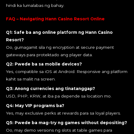
hindi ka lumalabas ng bahay.
FAQ – Navigating Hann Casino Resort Online
Q1: Safe ba ang online platform ng Hann Casino
Resort?
Oo, gumagamit sila ng encryption at secure payment
gateways para protektado ang player data.
Q2: Pwede ba sa mobile devices?
Yes, compatible sa iOS at Android. Responsive ang platform
kahit sa maliit na screen.
Q3: Anong currencies ang tinatanggap?
USD, PHP, KRW, at iba pa depende sa location mo.
Q4: May VIP programs ba?
Yes, may exclusive perks at rewards para sa loyal players.
Q5: Pwede ba mag-try ng games without depositing?
Oo, may demo versions ng slots at table games para