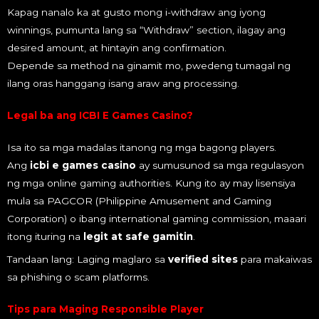
Kapag nanalo ka at gusto mong i-withdraw ang iyong
winnings, pumunta lang sa “Withdraw” section, ilagay ang
desired amount, at hintayin ang confirmation.
Depende sa method na ginamit mo, pwedeng tumagal ng
ilang oras hanggang isang araw ang processing.
Legal ba ang ICBI E Games Casino?
Isa ito sa mga madalas itanong ng mga bagong players.
Ang
icbi e games casino
ay sumusunod sa mga regulasyon
ng mga online gaming authorities. Kung ito ay may lisensiya
mula sa PAGCOR (Philippine Amusement and Gaming
Corporation) o ibang international gaming commission, maaari
itong ituring na
legit at safe gamitin
.
Tandaan lang: Laging maglaro sa
verified sites
para makaiwas
sa phishing o scam platforms.
Tips para Maging Responsible Player