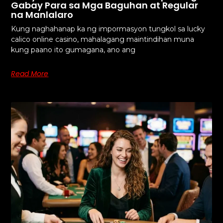
Gabay Para sa Mga Baguhan at Regular
na Manlalaro
Kung naghahanap ka ng impormasyon tungkol sa lucky
calico online casino, mahalagang maintindihan muna
kung paano ito gumagana, ano ang
Read More