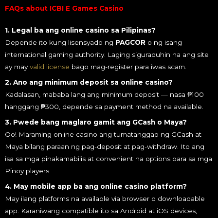
FAQs about ICBI E Games Casino
1. Legal ba ang online casino sa Pilipinas?
Depende ito kung lisensyado ng
PAGCOR
o ng isang
international gaming authority. Laging siguraduhin na ang site
ay may
valid license
bago mag-register para iwas scam.
2. Ano ang minimum deposit sa online casino?
Kadalasan, mababa lang ang minimum deposit — nasa ₱100
hanggang ₱300, depende sa payment method na available.
3. Pwede bang maglaro gamit ang GCash o Maya?
Oo! Maraming online casino ang tumatanggap ng GCash at
Maya bilang paraan ng pag-deposit at pag-withdraw. Ito ang
isa sa mga pinakamabilis at convenient na options para sa mga
Pinoy players.
4. May mobile app ba ang online casino platform?
May ilang platforms na available via browser o downloadable
app. Karaniwang compatible ito sa Android at iOS devices,