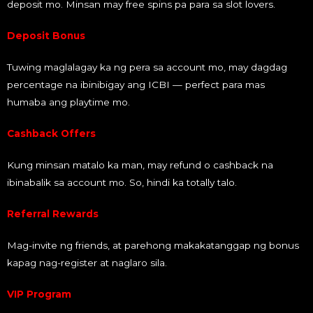
deposit mo. Minsan may free spins pa para sa slot lovers.
Deposit Bonus
Tuwing maglalagay ka ng pera sa account mo, may dagdag
percentage na ibinibigay ang ICBI — perfect para mas
humaba ang playtime mo.
Cashback Offers
Kung minsan matalo ka man, may refund o cashback na
ibinabalik sa account mo. So, hindi ka totally talo.
Referral Rewards
Mag-invite ng friends, at parehong makakatanggap ng bonus
kapag nag-register at naglaro sila.
VIP Program