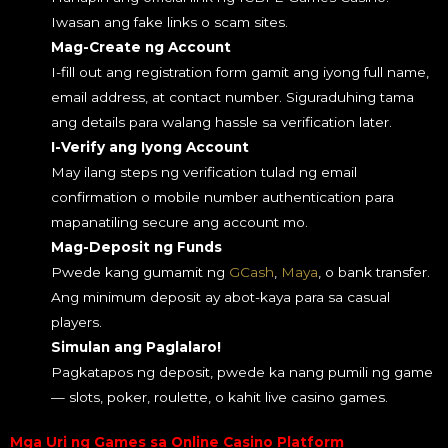
Iwasan ang fake links o scam sites.
Mag-Create ng Account
I-fill out ang registration form gamit ang iyong full name,
email address, at contact number. Siguraduhing tama
ang details para walang hassle sa verification later.
I-Verify ang Iyong Account
May ilang steps ng verification tulad ng email
confirmation o mobile number authentication para
mapanatiling secure ang account mo.
Mag-Deposit ng Funds
Pwede kang gumamit ng
GCash
,
Maya
, o bank transfer.
Ang minimum deposit ay abot-kaya para sa casual
players.
Simulan ang Paglalaro!
Pagkatapos ng deposit, pwede ka nang pumili ng game
— slots, poker, roulette, o kahit live casino games.
Mga Uri ng Games sa Online Casino Platform