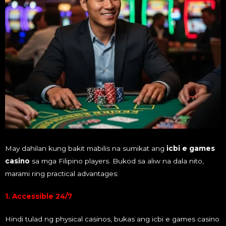
May dahilan kung bakit mabilis na sumikat ang
icbi e games
casino
sa mga Filipino players. Bukod sa aliw na dala nito,
marami ring practical advantages:
1. Accessible 24/7
Hindi tulad ng physical casinos, bukas ang icbi e games casino