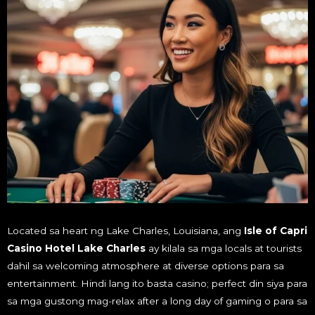
Located sa heart ng Lake Charles, Louisiana, ang
Isle of Capri
Casino Hotel Lake Charles
ay kilala sa mga locals at tourists
dahil sa welcoming atmosphere at diverse options para sa
entertainment. Hindi lang ito basta casino; perfect din siya para
sa mga gustong mag-relax after a long day of gaming o para sa