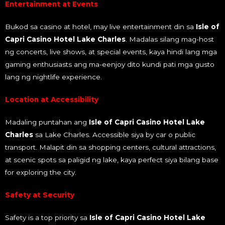
Entertainment at Events
Bukod sa casino at hotel, may live entertainment din sa
Isle of
Capri Casino Hotel Lake Charles
. Madalas silang mag-host
ng concerts, live shows, at special events, kaya hindi lang mga
gaming enthusiasts ang ma-eenjoy dito kundi pati mga gusto
lang ng nightlife experience.
Location at Accessibility
Madaling puntahan ang
Isle of Capri Casino Hotel Lake
Charles
sa Lake Charles. Accessible siya by car o public
transport. Malapit din sa shopping centers, cultural attractions,
at scenic spots sa paligid ng lake, kaya perfect siya bilang base
for exploring the city.
Safety at Security
Safety is a top priority sa
Isle of Capri Casino Hotel Lake