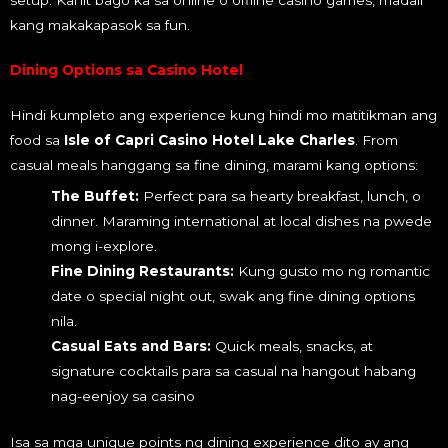
kang makakapasok sa fun.
Dining Options sa Casino Hotel
Hindi kumpleto ang experience kung hindi mo matitikman ang
food sa
Isle of Capri Casino Hotel Lake Charles
. From
casual meals hanggang sa fine dining, marami kang options:
The Buffet:
Perfect para sa hearty breakfast, lunch, o
dinner. Maraming international at local dishes na pwede
mong i-explore.
Fine Dining Restaurants:
Kung gusto mo ng romantic
date o special night out, swak ang fine dining options
nila.
Casual Eats and Bars:
Quick meals, snacks, at
signature cocktails para sa casual na hangout habang
nag-eenjoy sa casino
Isa sa mga unique points ng dining experience dito ay ang