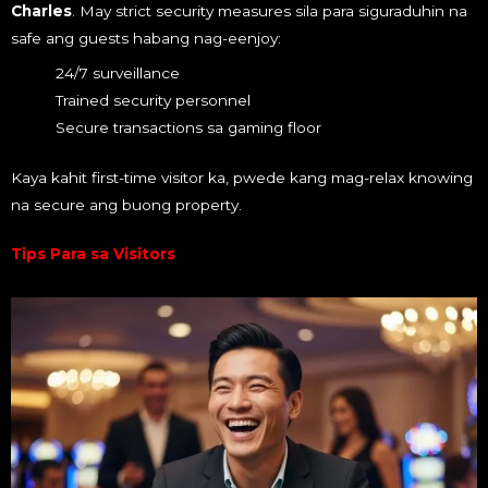
Charles
. May strict security measures sila para siguraduhin na
safe ang guests habang nag-eenjoy:
24/7 surveillance
Trained security personnel
Secure transactions sa gaming floor
Kaya kahit first-time visitor ka, pwede kang mag-relax knowing
na secure ang buong property.
Tips Para sa Visitors