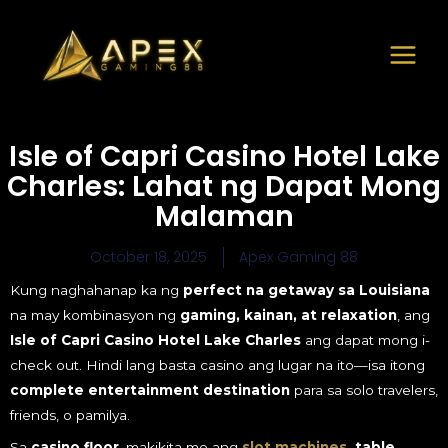
Skip
to
content
Isle of Capri Casino Hotel Lake
Charles: Lahat ng Dapat Mong
Malaman
October 18, 2025
Apex Gaming 88
Kung naghahanap ka ng
perfect na getaway sa Louisiana
na may kombinasyon ng
gaming, kainan, at relaxation
, ang
Isle of Capri Casino Hotel Lake Charles
ang dapat mong i-
check out. Hindi lang basta casino ang lugar na ito—isa itong
complete entertainment destination
para sa solo travelers,
friends, o pamilya.
Sa
casino floor
, makikita mo ang
slot machines
, table