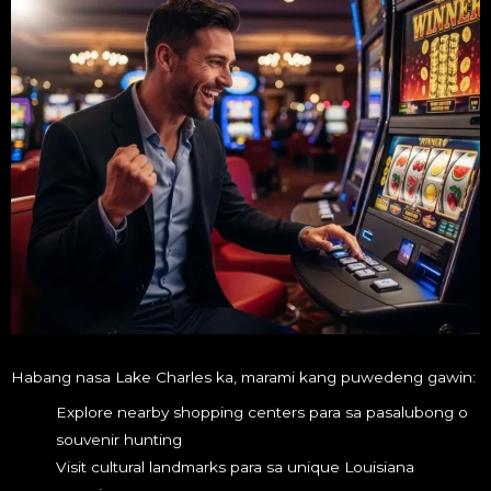
Habang nasa Lake Charles ka, marami kang puwedeng gawin:
Explore nearby shopping centers para sa pasalubong o
souvenir hunting
Visit cultural landmarks para sa unique Louisiana