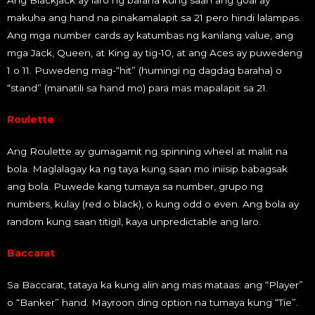
Ang Blackjack ay laro ng baraha kung saan ang goal ay
makuha ang hand na pinakamalapit sa 21 pero hindi lalampas.
Ang mga number cards ay katumbas ng kanilang value, ang
mga Jack, Queen, at King ay tig-10, at ang Aces ay puwedeng
1 o 11. Puwedeng mag-“hit” (humingi ng dagdag baraha) o
“stand” (manatili sa hand mo) para mas mapalapit sa 21.
Roulette
Ang Roulette ay gumagamit ng spinning wheel at maliit na
bola. Maglalagay ka ng taya kung saan mo iniisip babagsak
ang bola. Puwede kang tumaya sa number, grupo ng
numbers, kulay (red o black), o kung odd o even. Ang bola ay
random kung saan titigil, kaya unpredictable ang laro.
Baccarat
Sa Baccarat, tataya ka kung alin ang mas mataas: ang “Player”
o “Banker” hand. Mayroon ding option na tumaya kung “Tie”.