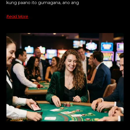
kung paano ito gumagana, ano ang
Read More