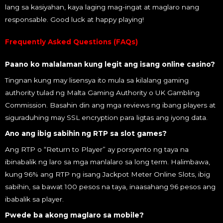
lang sa kasiyahan, kaya laging mag-ingat at maglaro nang
responsable. Good luck at happy playing!
Frequently Asked Questions (FAQs)
Paano ko malalaman kung legit ang isang online casino?
Tingnan kung may lisensya ito mula sa kilalang gaming
authority tulad ng Malta Gaming Authority o UK Gambling
Commission. Basahin din ang mga reviews ng ibang players at
siguraduhing may SSL encryption para ligtas ang iyong data.
Ano ang ibig sabihin ng RTP sa slot games?
Ang RTP o “Return to Player” ay porsyento ng taya na
ibinabalik ng laro sa mga manlalaro sa long term. Halimbawa,
kung 96% ang RTP ng isang Jackpot Meter Online Slots
, ibig
sabihin, sa bawat 100 pesos na taya, inaasahang 96 pesos ang
ibabalik sa player.
Pwede ba akong maglaro sa mobile?