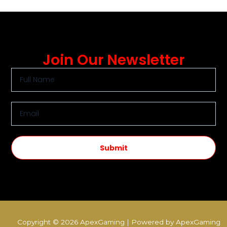
Join Our Newsletter
Full
Name
Email
Submit
Copyright © 2026 ApexGaming | Powered by ApexGaming