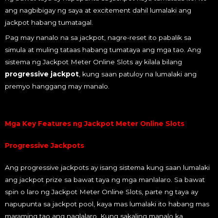
ang nagbibigay ng saya at excitement dahil lumalaki ang
jackpot habang tumatagal.
Pag may nanalo na sa jackpot, nagre-reset ito pabalik sa
simula at muling tataas habang tumataya ang mga tao. Ang
sistema ng Jackpot Meter Online Slots
ay kilala bilang
progressive jackpot
, kung saan patuloy na lumalaki ang
premyo hanggang may manalo.
Mga Key Features ng Jackpot Meter Online Slots
Progressive Jackpots
Ang progressive jackpots ay isang sistema kung saan lumalaki
ang jackpot prize sa bawat taya ng mga manlalaro. Sa bawat
spin o laro ng Jackpot Meter Online Slots
, parte ng taya ay
napupunta sa jackpot pool, kaya mas lumalaki ito habang mas
maraming tao ang naglalaro. Kung sakaling manalo ka,