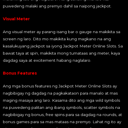
puwedeng malaki ang premyo dahil sa naipong jackpot.
Visual Meter
Ang visual meter ay parang isang bar o gauge na makikita sa
screen ng laro. Dito mo makikita kung magkano na ang
kasalukuyang jackpot sa iyong Jackpot Meter Online Slots
. Sa
bawat taya at spin, makikita mong tumataas ang meter, kaya
dagdag saya at excitement habang naglalaro.
Bonus Features
Ang mga bonus features ng Jackpot Meter Online Slots
ay
nagbibigay ng dagdag na pagkakataon para manalo at mas
maging masaya ang laro. Kasama dito ang mga wild symbols
na puwedeng palitan ang ibang symbols, scatter symbols na
nagbibigay ng bonus, free spins para sa dagdag na rounds, at
bonus games para sa mas mataas na premyo. Lahat ng ito ay