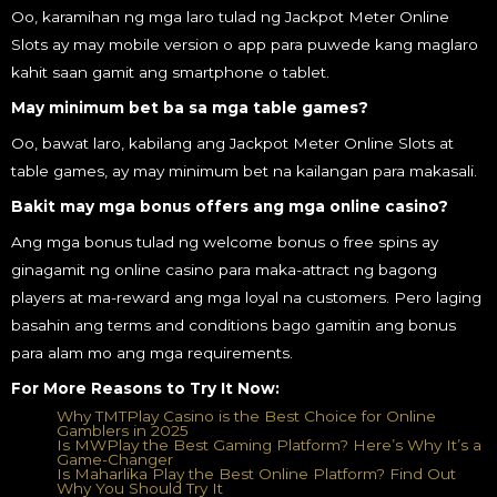
Oo, karamihan ng mga laro tulad ng Jackpot Meter Online
Slots
ay may mobile version o app para puwede kang maglaro
kahit saan gamit ang smartphone o tablet.
May minimum bet ba sa mga table games?
Oo, bawat laro, kabilang ang Jackpot Meter Online Slots
at
table games, ay may minimum bet na kailangan para makasali.
Bakit may mga bonus offers ang mga online casino?
Ang mga bonus tulad ng welcome bonus o free spins ay
ginagamit ng online casino para maka-attract ng bagong
players at ma-reward ang mga loyal na customers. Pero laging
basahin ang terms and conditions bago gamitin ang bonus
para alam mo ang mga requirements.
For More Reasons to Try It Now:
Why TMTPlay Casino is the Best Choice for Online
Gamblers in 2025
Is MWPlay the Best Gaming Platform? Here’s Why It’s a
Game-Changer
Is Maharlika Play the Best Online Platform? Find Out
Why You Should Try It