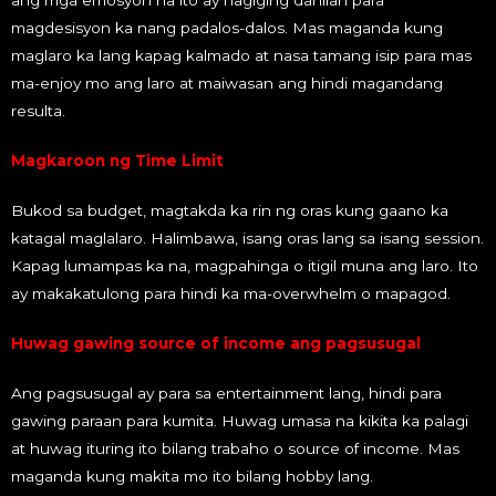
ang mga emosyon na ito ay nagiging dahilan para
magdesisyon ka nang padalos-dalos. Mas maganda kung
maglaro ka lang kapag kalmado at nasa tamang isip para mas
ma-enjoy mo ang laro at maiwasan ang hindi magandang
resulta.
Magkaroon ng Time Limit
Bukod sa budget, magtakda ka rin ng oras kung gaano ka
katagal maglalaro. Halimbawa, isang oras lang sa isang session.
Kapag lumampas ka na, magpahinga o itigil muna ang laro. Ito
ay makakatulong para hindi ka ma-overwhelm o mapagod.
Huwag gawing source of income ang pagsusugal
Ang pagsusugal ay para sa entertainment lang, hindi para
gawing paraan para kumita. Huwag umasa na kikita ka palagi
at huwag ituring ito bilang trabaho o source of income. Mas
maganda kung makita mo ito bilang hobby lang.