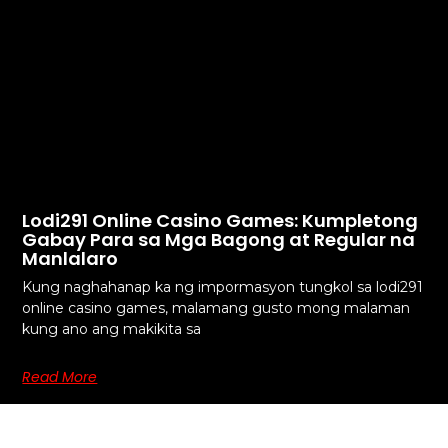
Lodi291 Online Casino Games: Kumpletong
Gabay Para sa Mga Bagong at Regular na
Manlalaro
Kung naghahanap ka ng impormasyon tungkol sa lodi291
online casino games, malamang gusto mong malaman
kung ano ang makikita sa
Read More