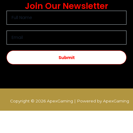
Join Our Newsletter
Full
Name
Email
Submit
Copyright © 2026 ApexGaming | Powered by ApexGaming