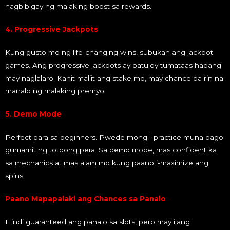
nagbibigay ng malaking boost sa rewards.
4. Progressive Jackpots
Kung gusto mo ng life-changing wins, subukan ang jackpot
games. Ang progressive jackpots ay patuloy tumataas habang
may naglalaro. Kahit maliit ang stake mo, may chance pa rin na
manalo ng malaking premyo.
5. Demo Mode
Perfect para sa beginners. Pwede mong i-practice muna bago
gumamit ng totoong pera. Sa demo mode, mas confident ka
sa mechanics at mas alam mo kung paano i-maximize ang
spins.
Paano Mapapalaki ang Chances sa Panalo
Hindi guaranteed ang panalo sa slots, pero may ilang