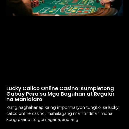
Lucky Calico Online Casino: Kumpletong
Gabay Para sa Mga Baguhan at Regular
na Manlalaro
Kung naghahanap ka ng impormasyon tungkol sa lucky
calico online casino, mahalagang maintindihan muna
kung paano ito gumagana, ano ang