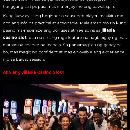
hanggang sa tips para mas ma-enjoy mo ang bawat spin.
Kung ikaw ay isang beginner o seasoned player, makikita mo
dito ang info na practical at actionable. Malalaman mo rin kung
paano ma-maximize ang bonuses at free spins sa
jiliasia
casino slot
, pati na rin ang mga feature na nagbibigay ng mas
mataas na chance na manalo. Sa pamamagitan ng gabay na
ito, mas magiging confident at mas enjoyable ang experience
mo sa bawat session.
Ano ang Jiliasia Casino Slot?