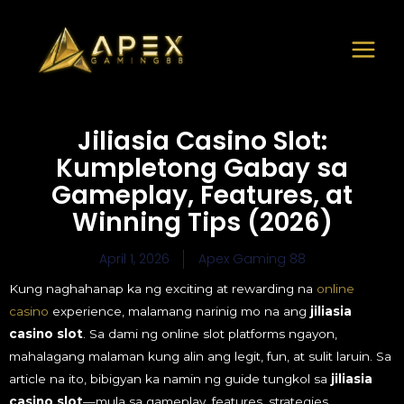
Skip
to
content
Jiliasia Casino Slot:
Kumpletong Gabay sa
Gameplay, Features, at
Winning Tips (2026)
April 1, 2026
Apex Gaming 88
Kung naghahanap ka ng exciting at rewarding na
online
casino
experience, malamang narinig mo na ang
jiliasia
casino slot
. Sa dami ng online slot platforms ngayon,
mahalagang malaman kung alin ang legit, fun, at sulit laruin. Sa
article na ito, bibigyan ka namin ng guide tungkol sa
jiliasia
casino slot
—mula sa gameplay, features, strategies,