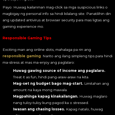
Payo: Huwag kailanman mag-click sa mga suspicious links o
magbigay ng personal info sa hindi kilalang site. Panatilihin din
ang updated antivirus at browser security para mas ligtas ang
gaming experience mo.
Responsible Gaming Tips
Exciting man ang online slots, mahalaga pa rin ang
responsible gaming
. Narito ang ilang simpleng tips para hindi
ma-stress at mas ma-enjoy ang paglalaro:
Huwag gawing source of income ang paglalaro.
Treat it as fun, hindi pang-araw-araw na kita.
Mag-set ng budget bago mag-start.
Limitahan ang
amount na kaya mong mawala.
Magpahinga kapag kinakailangan.
Huwag maglaro
nang tuloy-tuloy kung pagod ka o stressed.
Iwasan ang chasing losses.
Kapag natalo, huwag