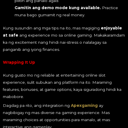
pilitin ang panalo agad.
Gamitin ang demo mode kung available.
Practice
muna bago gumamit ng real money.
Kung susundin ang mga tips na ito, mas magiging
enjoyable
at safe
ang experience mo sa online gaming. Makakaramdam
ka ng excitement nang hindi nai-stress o nalalagay sa
panganib ang iyong finances.
Wrapping It Up
Kung gusto mo ng reliable at entertaining online slot
experience, sulit subukan ang platform na ito. Maraming
features, bonuses, at game options, kaya siguradong hindi ka
mabobore.
Dagdag pa rito, ang integration ng
Apexgaming
ay
nagbibigay ng mas diverse na gaming experience. Mas
maraming choices at opportunities para manalo, at mas
interactive ang gameplay.