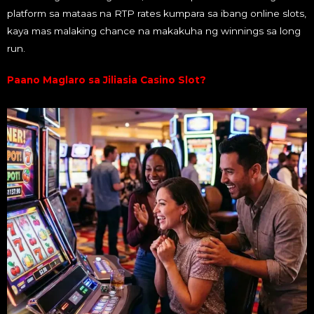
platform sa mataas na RTP rates kumpara sa ibang online slots,
kaya mas malaking chance na makakuha ng winnings sa long
run.
Paano Maglaro sa Jiliasia Casino Slot?