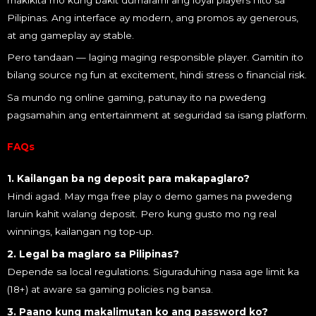
Pilipinas. Ang interface ay modern, ang promos ay generous,
at ang gameplay ay stable.
Pero tandaan — laging maging responsible player. Gamitin ito
bilang source ng fun at excitement, hindi stress o financial risk.
Sa mundo ng online gaming, patunay ito na pwedeng
pagsamahin ang entertainment at seguridad sa isang platform.
FAQs
1. Kailangan ba ng deposit para makapaglaro?
Hindi agad. May mga free play o demo games na pwedeng
laruin kahit walang deposit. Pero kung gusto mo ng real
winnings, kailangan ng top-up.
2. Legal ba maglaro sa Pilipinas?
Depende sa local regulations. Siguraduhing nasa age limit ka
(18+) at aware sa gaming policies ng bansa.
3. Paano kung makalimutan ko ang password ko?