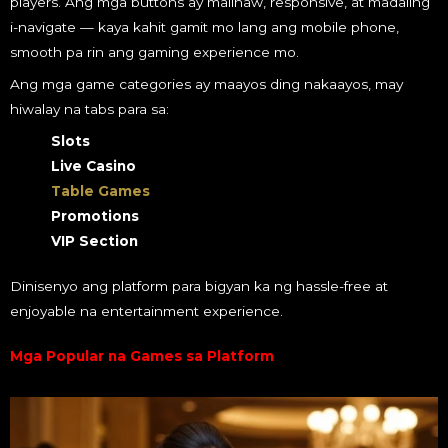
players. Ang mga buttons ay malinaw, responsive, at madaling
i-navigate — kaya kahit gamit mo lang ang mobile phone,
smooth pa rin ang gaming experience mo.
Ang mga game categories ay maayos ding nakaayos, may
hiwalay na tabs para sa:
Slots
Live Casino
Table Games
Promotions
VIP Section
Dinisenyo ang platform para bigyan ka ng hassle-free at
enjoyable na entertainment experience.
Mga Popular na Games sa Platform