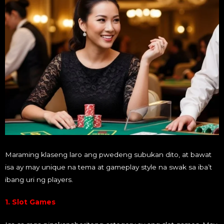
Maraming klaseng laro ang pwedeng subukan dito, at bawat
isa ay may unique na tema at gameplay style na swak sa iba’t
ibang uri ng players.
1. Slot Games