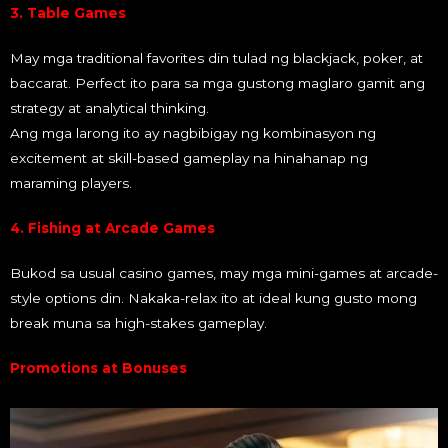
3. Table Games
May mga traditional favorites din tulad ng blackjack, poker, at
baccarat. Perfect ito para sa mga gustong maglaro gamit ang
strategy at analytical thinking.
Ang mga larong ito ay nagbibigay ng kombinasyon ng
excitement at skill-based gameplay na hinahanap ng
maraming players.
4. Fishing at Arcade Games
Bukod sa usual casino games, may mga mini-games at arcade-
style options din. Nakaka-relax ito at ideal kung gusto mong
break muna sa high-stakes gameplay.
Promotions at Bonuses