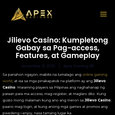
Skip
to
content
Jilievo Casino: Kumpletong
Gabay sa Pag-access,
Features, at Gameplay
November 19, 2025
Apex Gaming 88
Sa panahon ngayon, mabilis na lumalago ang
online gaming
world
, at isa sa mga pinakapatok na platform ay ang
Jilievo
Casino
. Maraming players sa Pilipinas ang naghahanap ng
paraan para ma-access, mag-register, at maglaro dito. Kung
gusto mong malaman kung ano ang meron sa
Jilievo Casino
,
paano mag-login, at kung anong mga games at promos ang
pwedeng i-enjoy, nasa tamang lugar ka.