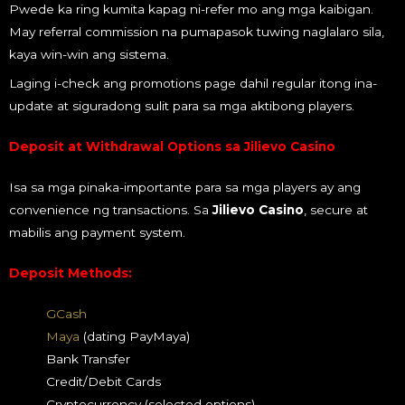
Pwede ka ring kumita kapag ni-refer mo ang mga kaibigan.
May referral commission na pumapasok tuwing naglalaro sila,
kaya win-win ang sistema.
Laging i-check ang promotions page dahil regular itong ina-
update at siguradong sulit para sa mga aktibong players.
Deposit at Withdrawal Options sa Jilievo Casino
Isa sa mga pinaka-importante para sa mga players ay ang
convenience ng transactions. Sa
Jilievo Casino
, secure at
mabilis ang payment system.
Deposit Methods:
GCash
Maya
(dating PayMaya)
Bank Transfer
Credit/Debit Cards
Cryptocurrency (selected options)