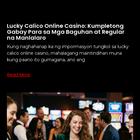
Lucky Calico Online Casino: Kumpletong
Gabay Para sa Mga Baguhan at Regular
na Manlalaro
Kung naghahanap ka ng impormasyon tungkol sa lucky
calico online casino, mahalagang maintindihan muna
kung paano ito gumagana, ano ang
Read More