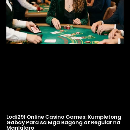
Lodi291 Online Casino Games: Kumpletong
Gabay Para sa Mga Bagong at Regular na
Manlalaro