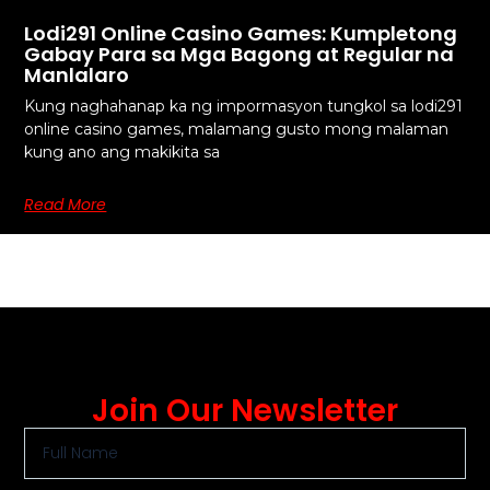
Lodi291 Online Casino Games: Kumpletong
Gabay Para sa Mga Bagong at Regular na
Manlalaro
Kung naghahanap ka ng impormasyon tungkol sa lodi291
online casino games, malamang gusto mong malaman
kung ano ang makikita sa
Read More
Join Our Newsletter
Full
Name