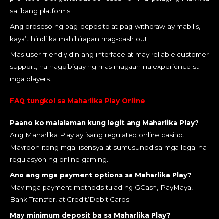
sa ibang platforms.
Ang proseso ng pag-deposito at pag-withdraw ay mabilis,
kaya’t hindi ka mahihirapan mag-cash out.
Mas user-friendly din ang interface at may reliable customer
support, na nagbibigay ng mas magaan na experience sa
mga players.
FAQ tungkol sa Maharlika
Play Online
Paano ko malalaman kung legit ang Maharlika Play?
Ang Maharlika Play ay isang regulated online casino.
Mayroon itong mga lisensya at sumusunod sa mga legal na
regulasyon ng online gaming.
Ano ang mga payment options sa Maharlika Play?
May mga payment methods tulad ng GCash, PayMaya,
Bank Transfer, at Credit/Debit Cards.
May minimum deposit ba sa Maharlika Play?