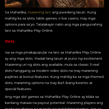
Sa Maharlika,
maraming laro
ang pwedeng laruin. Kung
mahilig ka sa slots, table games, o live casino, may mga
options para sa’yo. Tatalakayin natin ang mga pangunahing
laro sa Maharlika Play Online.
Slots
Isa sa mga pinakapopular na laro sa Maharlika Play Online
ay ang mga slots. Madali lang laruin at puno ng excitement.
Maraming uri ng slots ang available, mula sa classic 3-reel
slots hanggang sa modern video slots na may maraming
paylines at bonus features. Kung mahilig ka sa mga themed
slots, maraming options na may iba’t ibang kwento at
special features.
Ang mga slot games sa Maharlika Play Online ay kilala sa
kanilang mataas na payout potential. Maraming players ang
gusto ng chance na manalo ng malalaking premyo. Ilan sa