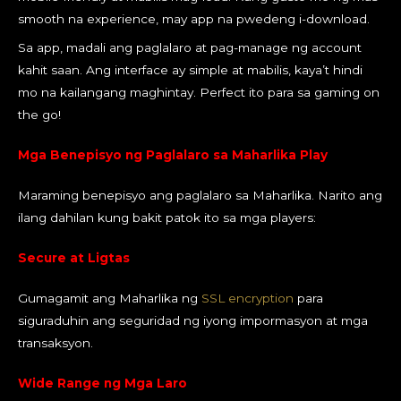
smooth na experience, may app na pwedeng i-download.
Sa app, madali ang paglalaro at pag-manage ng account
kahit saan. Ang interface ay simple at mabilis, kaya’t hindi
mo na kailangang maghintay. Perfect ito para sa gaming on
the go!
Mga Benepisyo ng Paglalaro sa Maharlika Play
Maraming benepisyo ang paglalaro sa Maharlika. Narito ang
ilang dahilan kung bakit patok ito sa mga players:
Secure at Ligtas
Gumagamit ang Maharlika ng
SSL encryption
para
siguraduhin ang seguridad ng iyong impormasyon at mga
transaksyon.
Wide Range ng Mga Laro