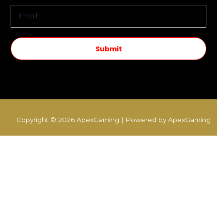
Email
Submit
Copyright © 2026 ApexGaming | Powered by ApexGaming