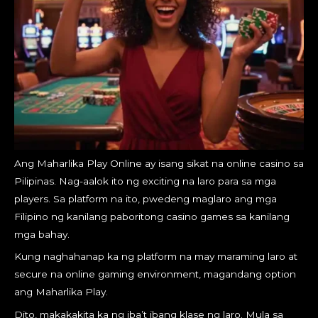
Ang Maharlika Play Online ay isang sikat na online casino sa
Pilipinas. Nag-aalok ito ng exciting na laro para sa mga
players. Sa platform na ito, pwedeng maglaro ang mga
Filipino ng kanilang paboritong casino games sa kanilang
mga bahay.
Kung naghahanap ka ng platform na may maraming laro at
secure na online gaming environment, magandang option
ang Maharlika Play.
Dito, makakakita ka ng iba’t ibang klase ng laro. Mula sa