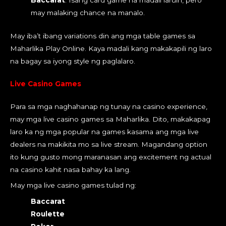
Baccarat
: Isang card game na madali laruin, pero
may malaking chance na manalo.
May iba’t ibang variations din ang mga table games sa
Maharlika Play Online. Kaya madali kang makakapili ng laro
na bagay sa iyong style ng paglalaro.
Live Casino Games
Para sa mga naghahanap ng tunay na casino experience,
may mga live casino games sa Maharlika. Dito, makakapag
laro ka ng mga popular na games kasama ang mga live
dealers na makikita mo sa live stream. Magandang option
ito kung gusto mong maranasan ang excitement ng actual
na casino kahit nasa bahay ka lang.
May mga live casino games tulad ng:
Baccarat
Roulette