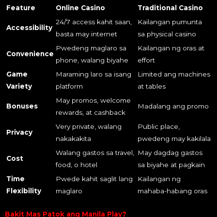
Feature
Online Casino
Traditional Casino
24/7 access kahit saan,
Kailangan pumunta
Accessibility
basta may internet
sa physical casino
Pwedeng maglaro sa
Kailangan ng oras at
Convenience
phone, walang biyahe
effort
Game
Maraming laro sa isang
Limited ang machines
Variety
platform
at tables
May promos, welcome
Bonuses
Madalang ang promo
rewards, at cashback
Very private, walang
Public place,
Privacy
nakakakita
pwedeng may kakilala
Walang gastos sa travel,
May dagdag gastos
Cost
food, o hotel
sa biyahe at pagkain
Time
Pwede kahit saglit lang
Kailangan ng
Flexibility
maglaro
mahaba-habang oras
Bakit Mas Patok ang Manila Play?