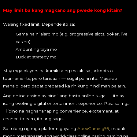
May limit ba kung magkano ang pwede kong kitain?
Walang fixed limit! Depende ito sa:
Game na nilalaro mo (e.g. progressive slots, poker, live
casino)
Amount ng taya mo
Luck at strategy mo
May mga players na kumikita ng malaki sa jackpots o
tournaments, pero tandaan — sugal pa rin ito. Masarap
manalo, pero dapat prepared ka rin kung hindi man palarin.
Ang online casino ay hindi lang basta online sugal — ito ay
isang evolving digital entertainment experience. Para sa mga
Filipino na naghahanap ng convenience, excitement, at
chance to earn, ito ang sagot.
Sa tulong ng mga platform gaya ng
ApexGaming99
, madali
mong mararanasan ang world-class online casino gaming na