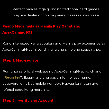
Perfect para sa mga gusto ng traditional card games.
May live dealer option na parang nasa real casino ka.
Paano Magsimula sa Manila Play Gamit ang
ApexGaming99?
Kung interested kang subukan ang Manila play experience sa
ApexGaming99.com, sundin lang ang simpleng steps na ito:
Step 1: Mag-register
Pumunta sa official website ng ApexGaming99 at i-click ang
“
Register
”
. Ilagay lang ang basic info mo: username,
password, email, at mobile number. Huwag kalimutan ang
referral code kung meron ka.
Step 2: I-verify ang Account