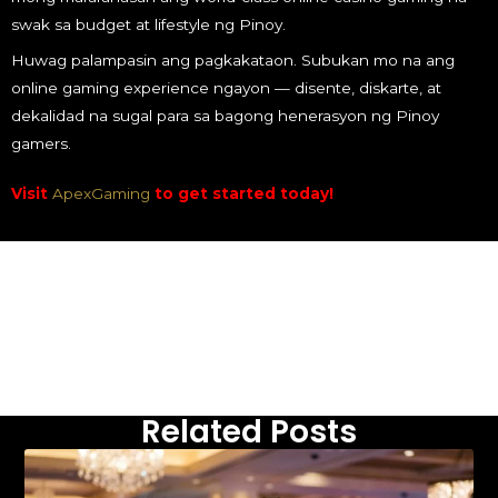
swak sa budget at lifestyle ng Pinoy.
Huwag palampasin ang pagkakataon. Subukan mo na ang
online gaming experience ngayon — disente, diskarte, at
dekalidad na sugal para sa bagong henerasyon ng Pinoy
gamers.
Visit
ApexGaming
to get started today!
Related Posts