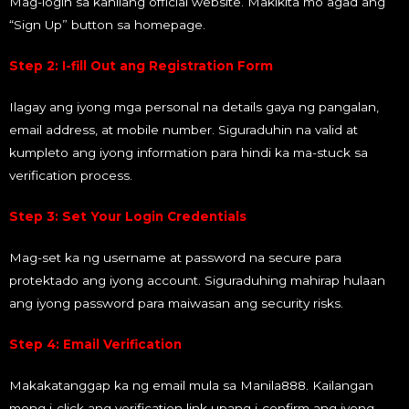
Mag-login sa kanilang official website. Makikita mo agad ang
“Sign Up” button sa homepage.
Step 2: I-fill Out ang Registration Form
Ilagay ang iyong mga personal na details gaya ng pangalan,
email address, at mobile number. Siguraduhin na valid at
kumpleto ang iyong information para hindi ka ma-stuck sa
verification process.
Step 3: Set Your Login Credentials
Mag-set ka ng username at password na secure para
protektado ang iyong account. Siguraduhing mahirap hulaan
ang iyong password para maiwasan ang security risks.
Step 4: Email Verification
Makakatanggap ka ng email mula sa Manila888. Kailangan
mong i-click ang verification link upang i-confirm ang iyong