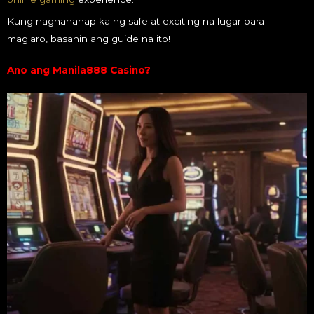
Kung naghahanap ka ng safe at exciting na lugar para
maglaro, basahin ang guide na ito!
Ano ang Manila888 Casino?