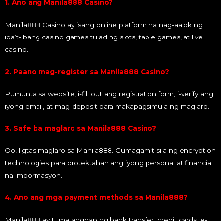
1. Ano ang Manila888 Casino?
Manila888 Casino ay isang online platform na nag-aalok ng
iba’t-ibang casino games tulad ng slots, table games, at live
casino.
2. Paano mag-register sa Manila888 Casino?
Pumunta sa website, i-fill out ang registration form, i-verify ang
iyong email, at mag-deposit para makapagsimula ng maglaro.
3. Safe ba maglaro sa Manila888 Casino?
Oo, ligtas maglaro sa Manila888. Gumagamit sila ng encryption
technologies para protektahan ang iyong personal at financial
na impormasyon.
4. Ano ang mga payment methods sa Manila888?
Manila888 ay tumatanggap ng bank transfer, credit cards, e-