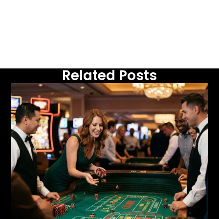
Related Posts