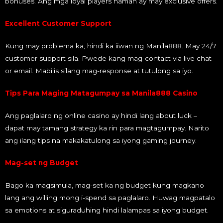
bonuses. Ang mga loyal players naman ay may exclusive offers.
Excellent Customer Support
Kung may problema ka, hindi ka iiwan ng Manila888. May 24/7
customer support sila. Pwede kang mag-contact via live chat
or email. Mabilis silang mag-response at tutulong sa iyo.
Tips Para Maging Matagumpay sa Manila888 Casino
Ang paglalaro ng online casino ay hindi lang about luck –
dapat may tamang strategy ka rin para magtagumpay. Narito
ang ilang tips na makakatulong sa iyong gaming journey.
Mag-set ng Budget
Bago ka magsimula, mag-set ka ng budget kung magkano
lang ang willing mong i-spend sa paglalaro. Huwag magpatalo
sa emotions at siguraduhing hindi lalampas sa iyong budget.