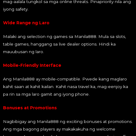
mag-aalala tungkol sa mga online threats. Pinapriority nila ang
iyong safety.
Wide Range ng Laro
Malaki ang selection ng games sa Manila888. Mula sa slots,
table games, hanggang sa live dealer options. Hindi ka
mauubusan ng laro.
Mobile-Friendly Interface
Ang Manila888 ay mobile-compatible. Pwede kang maglaro
kahit saan at kahit kailan. Kahit nasa travel ka, mag-eenjoy ka
pa rin sa mga laro gamit ang iyong phone.
Bonuses at Promotions
Nagbibigay ang Manila888 ng exciting bonuses at promotions.
Ang mga bagong players ay makakakuha ng welcome