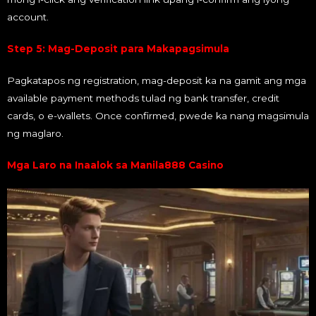
account.
Step 5: Mag-Deposit para Makapagsimula
Pagkatapos ng registration, mag-deposit ka na gamit ang mga
available payment methods tulad ng bank transfer, credit
cards, o e-wallets. Once confirmed, pwede ka nang magsimula
ng maglaro.
Mga Laro na Inaalok sa Manila888 Casino