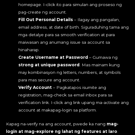
homepage. I-click ito para simulan ang proseso ng
pag-create ng account.
Fill Out Personal Details
– Ilagay ang pangalan,
email address, at date of birth. Siguraduhing tama ang
mga detalye para sa smooth verification at para
maiwasan ang anumang issue sa account sa
hinaharap.
Create Username at Password
– Gumawa ng
strong at unique password
. Mas mainam kung
may kombinasyon ng letters, numbers, at symbols
para mas secure ang account.
Verify Account
– Pagkatapos isumite ang
registration, mag-check sa email inbox para sa
verification link. I-click ang link upang ma-activate ang
account at makapag-login sa platform.
Kapag na-verify na ang account, pwede ka nang
mag-
login at mag-explore ng lahat ng features at laro
.