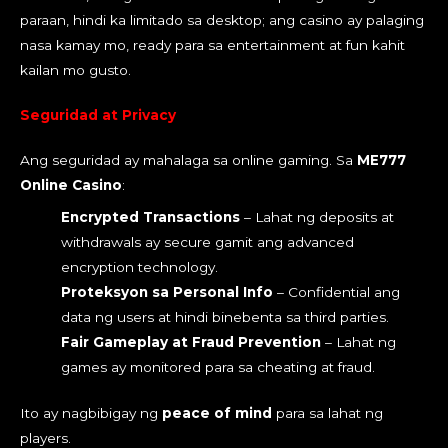
paraan, hindi ka limitado sa desktop; ang casino ay palaging
nasa kamay mo, ready para sa entertainment at fun kahit
kailan mo gusto.
Seguridad at Privacy
Ang seguridad ay mahalaga sa online gaming. Sa
ME777
Online Casino
:
Encrypted Transactions
– Lahat ng deposits at
withdrawals ay secure gamit ang advanced
encryption technology.
Proteksyon sa Personal Info
– Confidential ang
data ng users at hindi binebenta sa third parties.
Fair Gameplay at Fraud Prevention
– Lahat ng
games ay monitored para sa cheating at fraud.
Ito ay nagbibigay ng
peace of mind
para sa lahat ng
players.