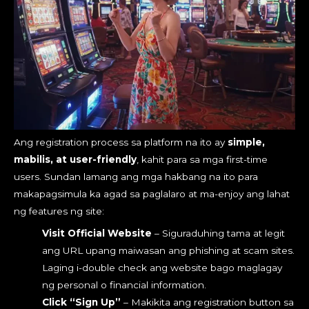
Ang registration process sa platform na ito ay
simple,
mabilis, at user-friendly
, kahit para sa mga first-time
users. Sundan lamang ang mga hakbang na ito para
makapagsimula ka agad sa paglalaro at ma-enjoy ang lahat
ng features ng site:
Visit Official Website
– Siguraduhing tama at legit
ang URL upang maiwasan ang phishing at scam sites.
Laging i-double check ang website bago maglagay
ng personal o financial information.
Click “Sign Up”
– Makikita ang registration button sa