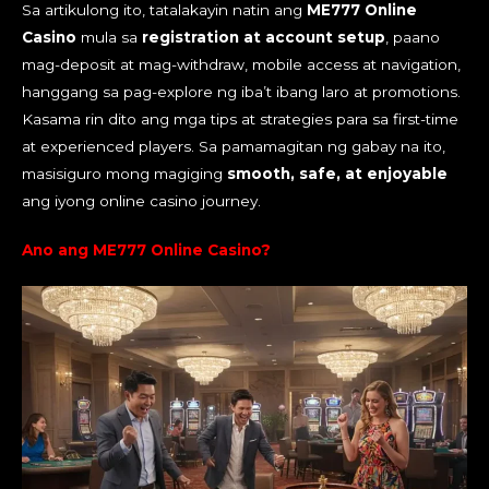
Sa artikulong ito, tatalakayin natin ang
ME777 Online
Casino
mula sa
registration at account setup
, paano
mag-deposit at mag-withdraw, mobile access at navigation,
hanggang sa pag-explore ng iba’t ibang laro at promotions.
Kasama rin dito ang mga tips at strategies para sa first-time
at experienced players. Sa pamamagitan ng gabay na ito,
masisiguro mong magiging
smooth, safe, at enjoyable
ang iyong online casino journey.
Ano ang ME777 Online Casino?