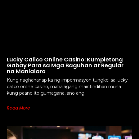
Lucky Calico Online Casino: Kumpletong
Gabay Para sa Mga Baguhan at Regular
na Manlalaro
Kung naghahanap ka ng impormasyon tungkol sa lucky
calico online casino, mahalagang maintindihan muna
kung paano ito gumagana, ano ang
Read More