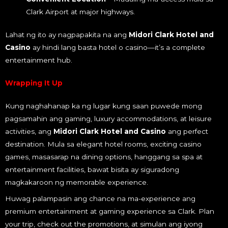
Clark Airport at major highways.
Lahat ng ito ay nagpapakita na ang
Midori Clark Hotel and
Casino
ay hindi lang basta hotel o casino—it’s a complete
entertainment hub.
Wrapping It Up
Kung naghahanap ka ng lugar kung saan puwede mong
pagsamahin ang gaming, luxury accommodations, at leisure
activities, ang
Midori Clark Hotel and Casino
ang perfect
destination. Mula sa elegant hotel rooms, exciting casino
games, masasarap na dining options, hanggang sa spa at
entertainment facilities, bawat bisita ay siguradong
magkakaroon ng memorable experience.
Huwag palampasin ang chance na ma-experience ang
premium entertainment at gaming experience sa Clark. Plan
your trip, check out the promotions, at simulan ang iyong