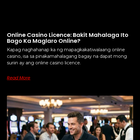
Online Casino Licence: Bakit Mahalaga Ito
Bago Ka Maglaro Online?
Kapag naghahanap ka ng mapagkakatiwalaang online
casino, isa sa pinakamahalagang bagay na dapat mong
suriin ay ang online casino licence.
Read More