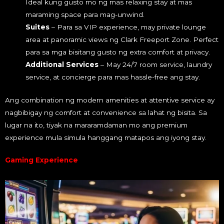
Ideal kung gusto mo ng mas relaxing stay at mas
maraming space para mag-unwind.
Suites
– Para sa VIP experience, may private lounge
area at panoramic views ng Clark Freeport Zone. Perfect
para sa mga bisitang gusto ng extra comfort at privacy.
Additional Services
– May 24/7 room service, laundry
service, at concierge para mas hassle-free ang stay.
Ang combination ng modern amenities at attentive service ay
nagbibigay ng comfort at convenience sa lahat ng bisita. Sa
lugar na ito, tiyak na mararamdaman mo ang premium
experience mula simula hanggang matapos ang iyong stay.
Gaming Experience