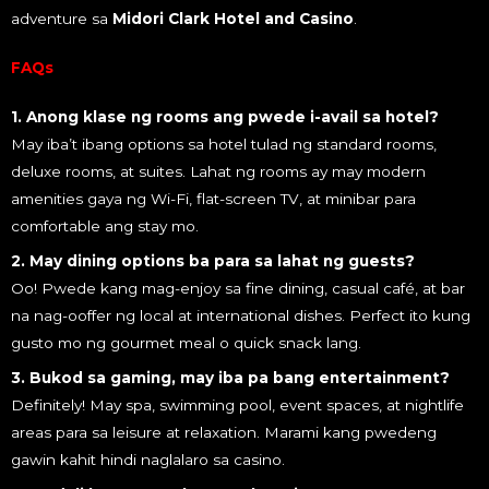
adventure sa
Midori Clark Hotel and Casino
.
FAQs
1. Anong klase ng rooms ang pwede i-avail sa hotel?
May iba’t ibang options sa hotel tulad ng standard rooms,
deluxe rooms, at suites. Lahat ng rooms ay may modern
amenities gaya ng Wi-Fi, flat-screen TV, at minibar para
comfortable ang stay mo.
2. May dining options ba para sa lahat ng guests?
Oo! Pwede kang mag-enjoy sa fine dining, casual café, at bar
na nag-ooffer ng local at international dishes. Perfect ito kung
gusto mo ng gourmet meal o quick snack lang.
3. Bukod sa gaming, may iba pa bang entertainment?
Definitely! May spa, swimming pool, event spaces, at nightlife
areas para sa leisure at relaxation. Marami kang pwedeng
gawin kahit hindi naglalaro sa casino.