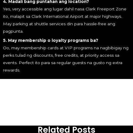
4. Madali bang puntahan ang location?
Yes, very accessible ang lugar dahil nasa Clark Freeport Zone
ito, malapit sa Clark International Airport at major highways.
May parking at shuttle services din para hassle-free ang
pagpunta.
5. May membership o loyalty programs ba?
Oo, may membership cards at VIP programs na nagbibigay ng
perks tulad ng discounts, free credits, at priority access sa
events. Perfect ito para sa regular guests na gusto ng extra
rewards.
Related Posts