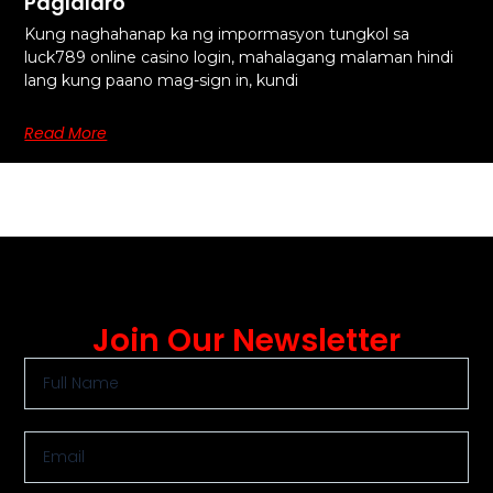
Paglalaro
Kung naghahanap ka ng impormasyon tungkol sa
luck789 online casino login, mahalagang malaman hindi
lang kung paano mag-sign in, kundi
Read More
Join Our Newsletter
Full
Name
Email