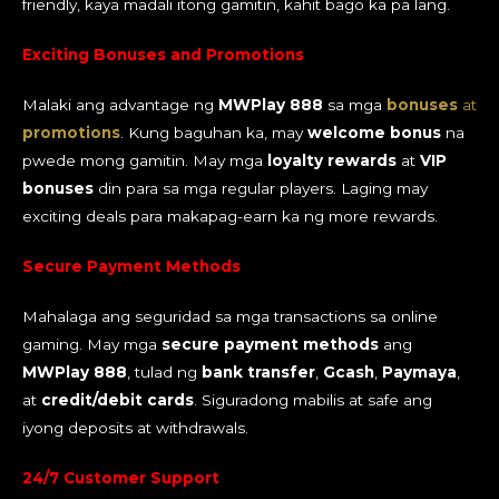
friendly, kaya madali itong gamitin, kahit bago ka pa lang.
Exciting Bonuses and Promotions
Malaki ang advantage ng
MWPlay 888
sa mga
bonuses
at
promotions
. Kung baguhan ka, may
welcome bonus
na
pwede mong gamitin. May mga
loyalty rewards
at
VIP
bonuses
din para sa mga regular players. Laging may
exciting deals para makapag-earn ka ng more rewards.
Secure Payment Methods
Mahalaga ang seguridad sa mga transactions sa online
gaming. May mga
secure payment methods
ang
MWPlay 888
, tulad ng
bank transfer
,
Gcash
,
Paymaya
,
at
credit/debit cards
. Siguradong mabilis at safe ang
iyong deposits at withdrawals.
24/7 Customer Support