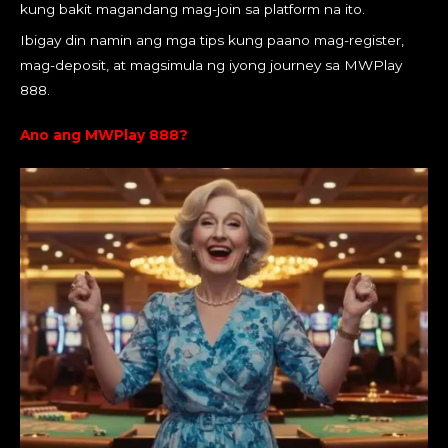
kung bakit magandang mag-join sa platform na ito.
Ibigay din namin ang mga tips kung paano mag-register,
mag-deposit, at magsimula ng iyong journey sa MWPlay
888.
Ano ang MWPlay 888?