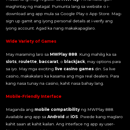
maghintay ng matagal. Pumunta lang sa website o i-
download ang app mula sa Google Play o App Store. Mag-
sign up gamit ang iyong personal details at i-verify ang
iyong account. Agad ka nang makakapaglaro.
Wide Variety of Games
May maraming laro sa
MWPlay 888
. Kung mahilig ka sa
slots
,
roulette
,
baccarat
, o
blackjack
, may options para
sa iyo. May mga exciting
live casino games
din. Sa live
casino, makakalaro ka kasama ang mga real dealers. Para
kang nasa tunay na casino, kahit nasa bahay lang.
Mobile-Friendly Interface
Maganda ang
mobile compatibility
ng MWPlay 888.
Available ang app sa
Android
at
iOS
. Pwede kang maglaro
kahit saan at kahit kailan. Ang interface ng app ay user-