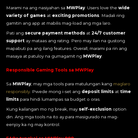
Marami na ang nasiyahan sa
MWPlay
. Users love the
wide
variety of games
at
exciting promotions
. Madali ring
gamitin ang app at mabilis mag-load ang mga laro.
Pati ang
secure payment methods
at
24/7 customer
support
ay mataas ang rating. Pero may ilan na gustong
mapabuti pa ang ilang features. Overall, marami pa rin ang
masaya at patuloy na gumagamit ng
MWPlay
.
Responsible Gaming Tools sa MWPlay
Sa
MWPlay
, may mga tools para matulungan kang
maglaro
responsibly
. Pwede mong i-set ang
deposit limits
at
time
limits
para hindi lumampas sa budget o oras.
Kung kailangan mo ng break, may
self-exclusion
option
din. Ang mga tools na ito ay para masigurado na mag-
eenjoy ka ng may kontrol.