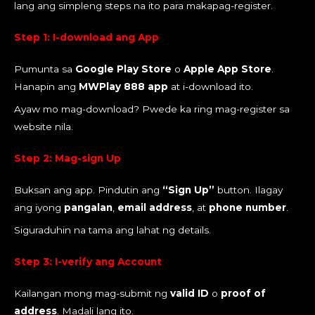
lang ang simpleng steps na ito para makapag-register.
Step 1: I-download ang App
Pumunta sa
Google Play Store
o
Apple App Store
.
Hanapin ang
MWPlay 888 app
at i-download ito.
Ayaw mo mag-download? Pwede ka ring mag-register sa
website nila.
Step 2: Mag-sign Up
Buksan ang app. Pindutin ang
“Sign Up”
button. Ilagay
ang iyong
pangalan
,
email address
, at
phone number
.
Siguraduhin na tama ang lahat ng details.
Step 3: I-verify ang Account
Kailangan mong mag-submit ng
valid ID
o
proof of
address
. Madali lang ito.