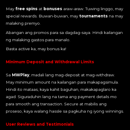
May
free spins
at
bonuses
araw-araw. Tuwing linggo, may
special rewards. Buwan-buwan, may
tournaments
na may
malaking premyo.
Abangan ang promos para sa dagdag-saya. Hindi kailangan
ng malaking gastos para manalo.
Basta active ka, may bonus ka!
Minimum Deposit and Withdrawal Limits
Sa
MWPlay
, madali lang mag-deposit at mag-withdraw.
May minimum amount na kailangan para makapagsimula.
Hindi ito mataas, kaya kahit baguhan, makakapaglaro ka
agad. Siguraduhin lang na tama ang payment details mo
para smooth ang transaction. Secure at mabilis ang
proseso, kaya walang hassle sa pagkuha ng iyong winnings.
User Reviews and Testimonials