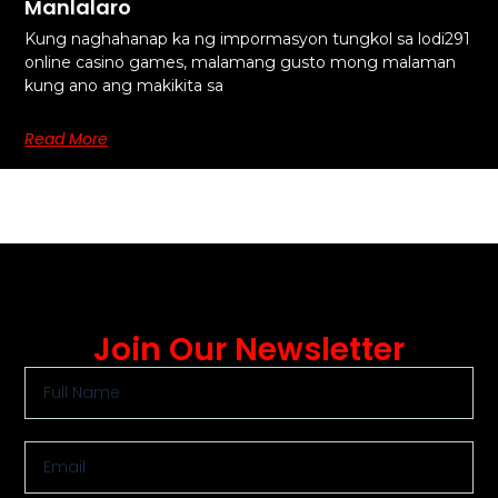
Manlalaro
Kung naghahanap ka ng impormasyon tungkol sa lodi291
online casino games, malamang gusto mong malaman
kung ano ang makikita sa
Read More
Join Our Newsletter
Full
Name
Email