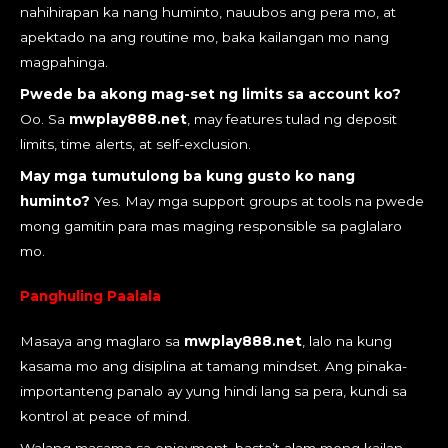
nahihirapan ka nang huminto, nauubos ang pera mo, at
apektado na ang routine mo, baka kailangan mo nang
magpahinga.
Pwede ba akong mag-set ng limits sa account ko?
Oo. Sa
mwplay888.net
, may features tulad ng deposit
limits, time alerts, at self-exclusion.
May mga tumutulong ba kung gusto ko nang
huminto?
Yes. May mga support groups at tools na pwede
mong gamitin para mas maging responsible sa paglalaro
mo.
Panghuling Paalala
Masaya ang maglaro sa
mwplay888.net
, lalo na kung
kasama mo ang disiplina at tamang mindset. Ang pinaka-
importanteng panalo ay yung hindi lang sa pera, kundi sa
kontrol at peace of mind.
Walang masama sa enjoyment, basta’t alam mong kailan