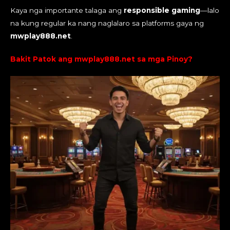
Kaya nga importante talaga ang
responsible gaming
—lalo
na kung regular ka nang naglalaro sa platforms gaya ng
mwplay888.net
.
Bakit Patok ang mwplay888.net sa mga Pinoy?