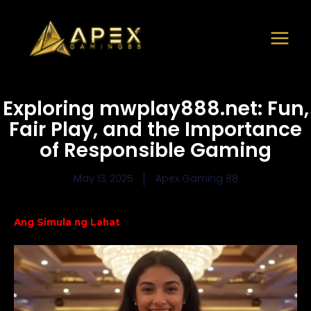
Skip
to
content
Exploring mwplay888.net: Fun,
Fair Play, and the Importance
of Responsible Gaming
May 13, 2025
Apex Gaming 88
Ang Simula ng Lahat