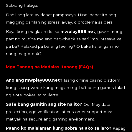
Sobrang halaga.
Dahil ang laro ay dapat pampasaya. Hindi dapat ito ang
magiging dahilan ng stress, away, o problema sa pera.
Kaya kung maglalaro ka sa
mwplay888.net
, gawin mong
part ng routine mo ang pag-check sa sarili mo. Masaya ka
pa ba? Relaxed pa ba ang feeling? O baka kailangan mo
nang mag-break?
Mga Tanong na Madalas Itanong (FAQs)
Ano ang mwplay888.net?
Isang online casino platform
kung saan pwede kang maglaro ng iba’t ibang games tulad
ng slots, poker, at roulette.
Safe bang gamitin ang site na ito?
Oo. May data
protection, age verification, at customer support para
matiyak na secure ang gaming environment.
Paano ko malalaman kung sobra na ako sa laro?
Kapag