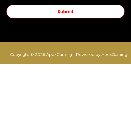
Submit
Copyright © 2026 ApexGaming | Powered by ApexGaming