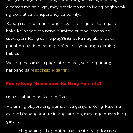
ginastos mo sa sugal, may problema na sa iyong paghawak
ng pera at sa transparency sa pamilya.
Kapag naramdaman mong may isa o higit pa sa mga ito,
baka kailangan mo nang huminto at mag-assess ng
sitwasyon. Kung sa mwplay888.net ka naglalaro, baka
panahon na rin para mag-reflect sa iyong mga gaming
habits.
Walang masama sa paghinto. In fact, yan ang unang
hakbang sa
responsible gaming
.
Paano Kung Nahihirapan Ka Nang Huminto?
Una sa lahat, hindi ka nag-iisa.
Maraming players ang dumaan sa ganyan. Kung ikaw man
ay nahihirapang kontrolin ang laro mo, may mga puwedeng
gawin:
Magpahinga. Log out muna sa site. Mag-focus sa