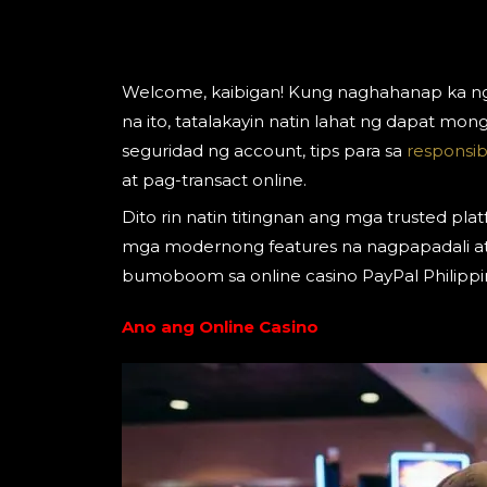
Welcome, kaibigan! Kung naghahanap ka n
na ito, tatalakayin natin lahat ng dapat 
seguridad ng account, tips para sa
responsi
at pag-transact online.
Dito rin natin titingnan ang mga trusted pla
mga modernong features na nagpapadali at 
bumoboom sa online casino PayPal Philippi
Ano ang Online Casino