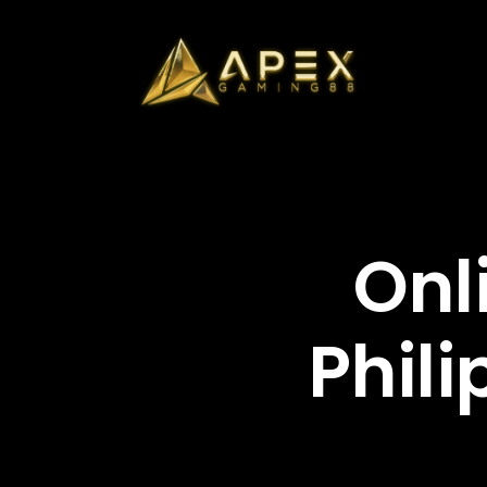
Skip
to
content
Onl
Phil