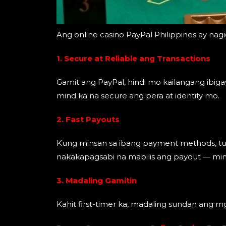
Ang online casino PayPal Philippines ay nag
1. Secure at Reliable ang Transactions
Gamit ang PayPal, hindi mo kailangang ibi
mind ka na secure ang pera at identity mo.
2. Fast Payouts
Kung minsan sa ibang payment methods, tulo
nakakapagsabi na mabilis ang payout — min
3. Madaling Gamitin
Kahit first-timer ka, madaling sundan ang mga