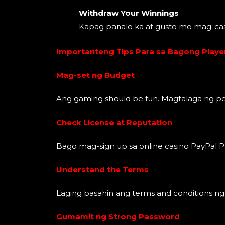
Withdraw Your Winnings
Kapag panalo ka at gusto mo mag-cash 
Importanteng Tips Para sa Bagong Playe
Mag-set ng Budget
Ang gaming should be fun. Magtalaga ng pe
Check License at Reputation
Bago mag-sign up sa online casino PayPal P
Understand the Terms
Laging basahin ang terms and conditions ng
Gumamit ng Strong Password