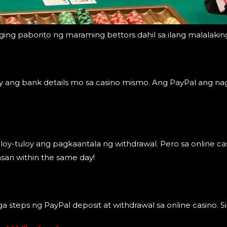
iging paborito ng maraming bettors dahil sa ilang malalaki
gay ang bank details mo sa casino mismo. Ang PayPal ang 
y-tuloy ang pagkaantala ng withdrawal. Pero sa online ca
san within the same day!
 steps ng PayPal deposit at withdrawal sa online casino. Sim