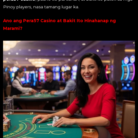
Pinoy players, nasa tamang lugar ka.
Ano ang Pera57 Casino at Bakit Ito Hinahanap ng
Marami?