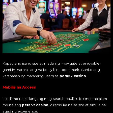
Kapag ang isang site ay madaling i-navigate at enjoyable
gamitin, natural lang na ito ay bina-bookmark. Ganito ang
karanasan ng maraming users sa
pera57 casino
.
Mabilis na Access
Hindi mo na kailangang mag-search paulit-ulit. Once na alam
mo na ang
pera57 casino
, diretso ka na sa site at simula na
agad ng experience.