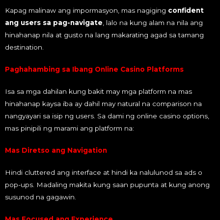
Kapag malinaw ang impormasyon, mas nagiging
confident
ang users sa pag-navigate
, lalo na kung alam na nila ang
hinahanap nila at gusto na lang makarating agad sa tamang
destination.
Paghahambing sa Ibang Online Casino Platforms
Isa sa mga dahilan kung bakit may mga platform na mas
hinahanap kaysa iba ay dahil may natural na comparison na
nangyayari sa isip ng users. Sa dami ng online casino options,
mas pinipili ng marami ang platform na:
Mas Diretso ang Navigation
Hindi cluttered ang interface at hindi ka nalulunod sa ads o
pop-ups. Madaling makita kung saan pupunta at kung anong
susunod na gagawin.
Mas Focused ang Experience