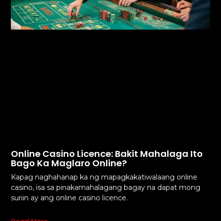
Online Casino Licence: Bakit Mahalaga Ito
Bago Ka Maglaro Online?
Kapag naghahanap ka ng mapagkakatiwalaang online
casino, isa sa pinakamahalagang bagay na dapat mong
suriin ay ang online casino licence.