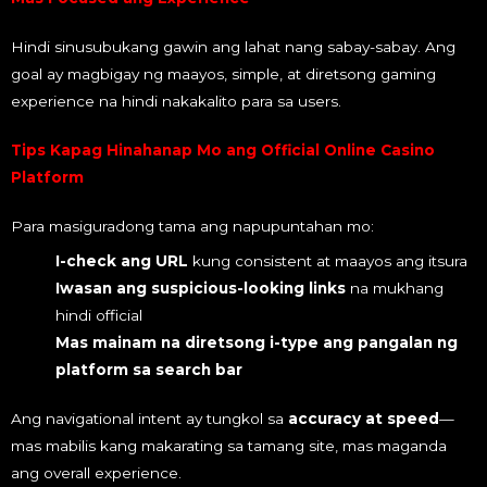
Hindi sinusubukang gawin ang lahat nang sabay-sabay. Ang
goal ay magbigay ng maayos, simple, at diretsong gaming
experience na hindi nakakalito para sa users.
Tips Kapag Hinahanap Mo ang Official Online Casino
Platform
Para masiguradong tama ang napupuntahan mo:
I-check ang URL
kung consistent at maayos ang itsura
Iwasan ang suspicious-looking links
na mukhang
hindi official
Mas mainam na diretsong i-type ang pangalan ng
platform sa search bar
Ang navigational intent ay tungkol sa
accuracy at speed
—
mas mabilis kang makarating sa tamang site, mas maganda
ang overall experience.