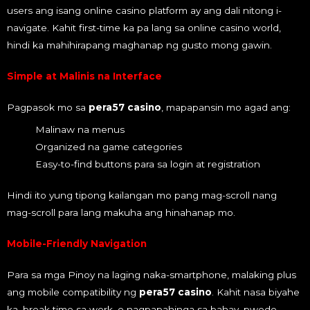
users ang isang online casino platform ay ang dali nitong i-
navigate. Kahit first-time ka pa lang sa online casino world,
hindi ka mahihirapang maghanap ng gusto mong gawin.
Simple at Malinis na Interface
Pagpasok mo sa
pera57 casino
, mapapansin mo agad ang:
Malinaw na menus
Organized na game categories
Easy-to-find buttons para sa login at registration
Hindi ito yung tipong kailangan mo pang mag-scroll nang
mag-scroll para lang makuha ang hinahanap mo.
Mobile-Friendly Navigation
Para sa mga Pinoy na laging naka-smartphone, malaking plus
ang mobile compatibility ng
pera57 casino
. Kahit nasa biyahe
ka, break time sa work, o nagpapahinga sa bahay, pwede