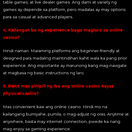
table games, at live dealer games. Ang dami at variety ng
games ay depende sa platform, pero madalas ay may options
para sa casual at advanced players.
4. Kailangan ba ng experience bago maglaro sa online
casino?
Hindi naman. Maraming platforms ang beginner-friendly at
designed para madaling maintindihan kahit wala ka pang prior
experience. Ang importante ay marunong kang mag-navigate
at magbasa ng basic instructions ng laro.
5. Bakit mas pinipili ng iba ang online casino kaysa
physical casino?
Mas convenient kasi ang online casino. Hindi mo na
kailangang bumiyahe, pumila, o mag-adjust ng oras. Anytime at
anywhere, basta may internet connection, pwede ka nang
mag-enjoy sa gaming experience.