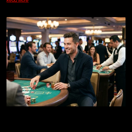
Read More