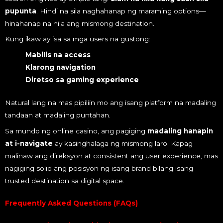
pupunta
. Hindi na sila naghahanap ng maraming options—
hinahanap na nila ang mismong destination.
Kung ikaw ay isa sa mga users na gustong:
Mabilis na access
Klarong navigation
Diretso sa gaming experience
Natural lang na mas pipiliin mo ang isang platform na madaling
tandaan at madaling puntahan.
Sa mundo ng online casino, ang pagiging
madaling hanapin
at i-navigate
ay kasinghalaga ng mismong laro. Kapag
malinaw ang direksyon at consistent ang user experience, mas
nagiging solid ang posisyon ng isang brand bilang isang
trusted destination sa digital space.
Frequently Asked Questions (FAQs)