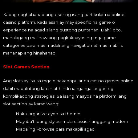
Kapag naghahanap ang user ng isang partikular na online
casino platform, kadalasan ay may specific na game o
experience na agad silang gustong puntahan. Dahil dito,
mahalagang malinaw ang pagkakaayos ng mga game
categories para mas madali ang navigation at mas mabilis
mahanap ang hinahanap.
Slot Games Section
Ang slots ay isa sa mga pinakapopular na casino games online
dahil madali itong laruin at hindi nangangailangan ng
komplikadong strategies. Sa isang maayos na platform, ang
slot section ay karaniwang:
Naka-organize ayon sa themes
May iba’t ibang styles, mula classic hanggang modern
Madaling i-browse para makapili agad