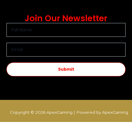
Join Our Newsletter
Full
Name
Email
Submit
Copyright © 2026 ApexGaming | Powered by ApexGaming