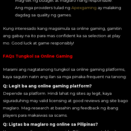
Mag-set ng budget at maglaro nang responsible.
Ang mga providers tulad ng
Apexgaming
ay malaking
dagdag sa quality ng games.
Kung interesado kang magsimula sa online gaming, gamitin
ang gabay na ito para mas confident ka sa selection at play
mo. Good luck at game responsibly!
FAQs Tungkol sa Online Gaming
Marami ang nagtatanong tungkol sa online gaming platforms,
kaya sagutin natin ang ilan sa mga pinaka-frequent na tanong:
Q: Legit ba ang online gaming platform?
Depende sa platform. Hindi lahat ng sites ay legit, kaya
siguraduhing may valid licensing at good reviews ang site bago
maglaro. Mag-research at basahin ang feedback ng ibang
players para makaiwas sa scams.
Q: Ligtas ba maglaro ng online sa Pilipinas?