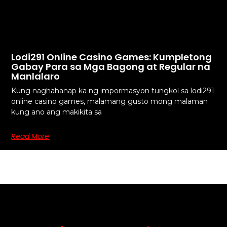
Lodi291 Online Casino Games: Kumpletong
Gabay Para sa Mga Bagong at Regular na
Manlalaro
Kung naghahanap ka ng impormasyon tungkol sa lodi291
online casino games, malamang gusto mong malaman
kung ano ang makikita sa
Read More