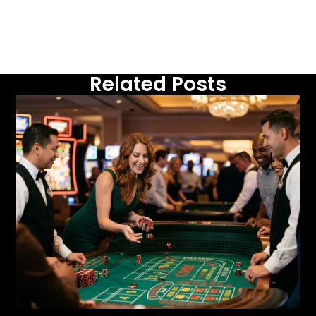
Related Posts