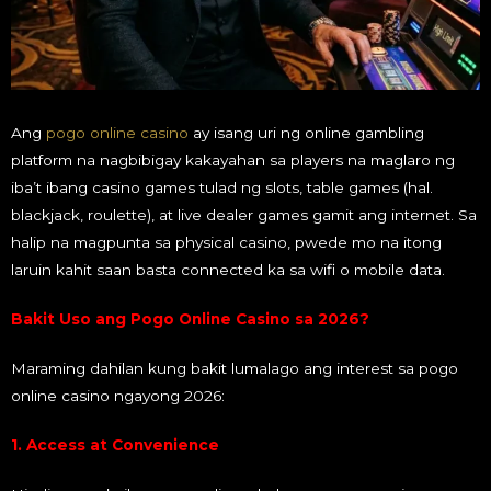
Ang
pogo online casino
ay isang uri ng online gambling
platform na nagbibigay kakayahan sa players na maglaro ng
iba’t ibang casino games tulad ng slots, table games (hal.
blackjack, roulette), at live dealer games gamit ang internet. Sa
halip na magpunta sa physical casino, pwede mo na itong
laruin kahit saan basta connected ka sa wifi o mobile data.
Bakit Uso ang Pogo Online Casino sa 2026?
Maraming dahilan kung bakit lumalago ang interest sa pogo
online casino ngayong 2026:
1. Access at Convenience