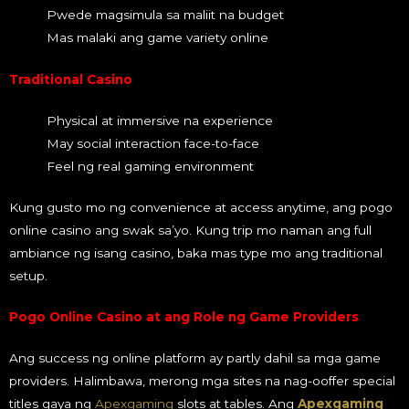
Pwede magsimula sa maliit na budget
Mas malaki ang game variety online
Traditional Casino
Physical at immersive na experience
May social interaction face-to-face
Feel ng real gaming environment
Kung gusto mo ng convenience at access anytime, ang pogo
online casino ang swak sa’yo. Kung trip mo naman ang full
ambiance ng isang casino, baka mas type mo ang traditional
setup.
Pogo Online Casino at ang Role ng Game Providers
Ang success ng online platform ay partly dahil sa mga game
providers. Halimbawa, merong mga sites na nag-ooffer special
titles gaya ng
Apexgaming
slots at tables. Ang
Apexgaming