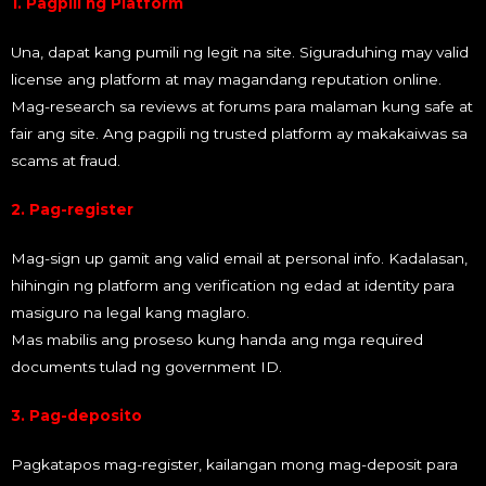
1. Pagpili ng Platform
Una, dapat kang pumili ng legit na site. Siguraduhing may valid
license ang platform at may magandang reputation online.
Mag-research sa reviews at forums para malaman kung safe at
fair ang site. Ang pagpili ng trusted platform ay makakaiwas sa
scams at fraud.
2. Pag-register
Mag-sign up gamit ang valid email at personal info. Kadalasan,
hihingin ng platform ang verification ng edad at identity para
masiguro na legal kang maglaro.
Mas mabilis ang proseso kung handa ang mga required
documents tulad ng government ID.
3. Pag-deposito
Pagkatapos mag-register, kailangan mong mag-deposit para