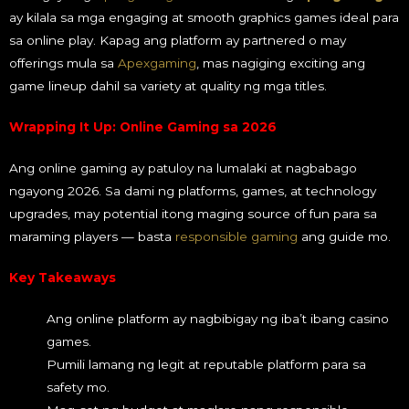
ay kilala sa mga engaging at smooth graphics games ideal para
sa online play. Kapag ang platform ay partnered o may
offerings mula sa
Apexgaming
, mas nagiging exciting ang
game lineup dahil sa variety at quality ng mga titles.
Wrapping It Up: Online Gaming sa 2026
Ang online gaming ay patuloy na lumalaki at nagbabago
ngayong 2026. Sa dami ng platforms, games, at technology
upgrades, may potential itong maging source of fun para sa
maraming players — basta
responsible gaming
ang guide mo.
Key Takeaways
Ang online platform ay nagbibigay ng iba’t ibang casino
games.
Pumili lamang ng legit at reputable platform para sa
safety mo.