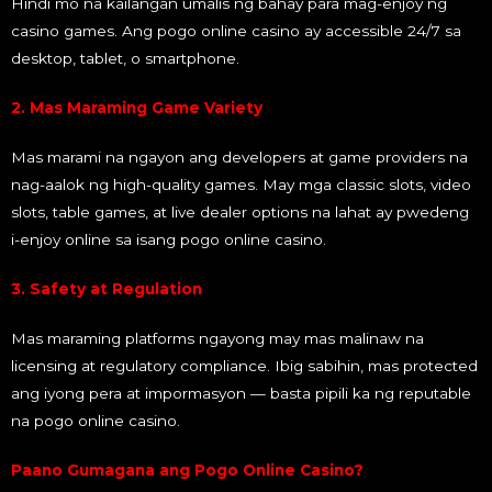
Hindi mo na kailangan umalis ng bahay para mag-enjoy ng
casino games. Ang pogo online casino ay accessible 24/7 sa
desktop, tablet, o smartphone.
2. Mas Maraming Game Variety
Mas marami na ngayon ang developers at game providers na
nag-aalok ng high-quality games. May mga classic slots, video
slots, table games, at live dealer options na lahat ay pwedeng
i-enjoy online sa isang pogo online casino.
3. Safety at Regulation
Mas maraming platforms ngayong may mas malinaw na
licensing at regulatory compliance. Ibig sabihin, mas protected
ang iyong pera at impormasyon — basta pipili ka ng reputable
na pogo online casino.
Paano Gumagana ang Pogo Online Casino?