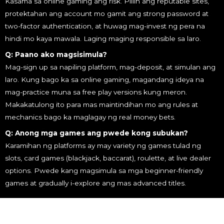
Kasama sa online gaming ang risk. Piliin ang reputable sites,
protektahan ang account mo gamit ang strong password at
two-factor authentication, at huwag mag-invest ng pera na
hindi mo kaya mawala. Laging maging responsible sa laro.
Q: Paano ako magsisimula?
Mag-sign up sa napiling platform, mag-deposit, at simulan ang
laro. Kung bago ka sa online gaming, magandang ideya na
mag-practice muna sa free play versions kung meron.
Makakatulong ito para mas maintindihan mo ang rules at
mechanics bago ka maglagay ng real money bets.
Q: Anong mga games ang pwede kong subukan?
Karamihan ng platforms ay may variety ng games tulad ng
slots, card games (blackjack, baccarat), roulette, at live dealer
options. Pwede kang magsimula sa mga beginner-friendly
games at gradually i-explore ang mas advanced titles.