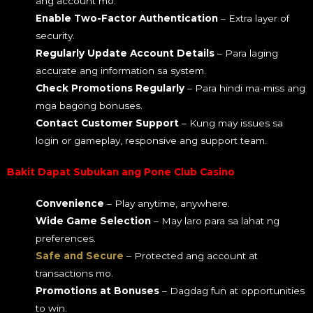
ang account mo.
Enable Two-Factor Authentication
– Extra layer of
security.
Regularly Update Account Details
– Para laging
accurate ang information sa system.
Check Promotions Regularly
– Para hindi ma-miss ang
mga bagong bonuses.
Contact Customer Support
– Kung may issues sa
login or gameplay, responsive ang support team.
Bakit Dapat Subukan ang Pone Club Casino
Convenience
– Play anytime, anywhere.
Wide Game Selection
– May laro para sa lahat ng
preferences.
Safe and Secure
– Protected ang account at
transactions mo.
Promotions at Bonuses
– Dagdag fun at opportunities
to win.