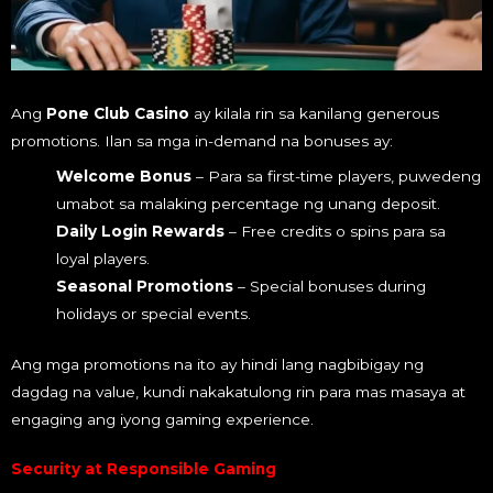
Ang
Pone Club Casino
ay kilala rin sa kanilang generous
promotions. Ilan sa mga in-demand na bonuses ay:
Welcome Bonus
– Para sa first-time players, puwedeng
umabot sa malaking percentage ng unang deposit.
Daily Login Rewards
– Free credits o spins para sa
loyal players.
Seasonal Promotions
– Special bonuses during
holidays or special events.
Ang mga promotions na ito ay hindi lang nagbibigay ng
dagdag na value, kundi nakakatulong rin para mas masaya at
engaging ang iyong gaming experience.
Security at Responsible Gaming