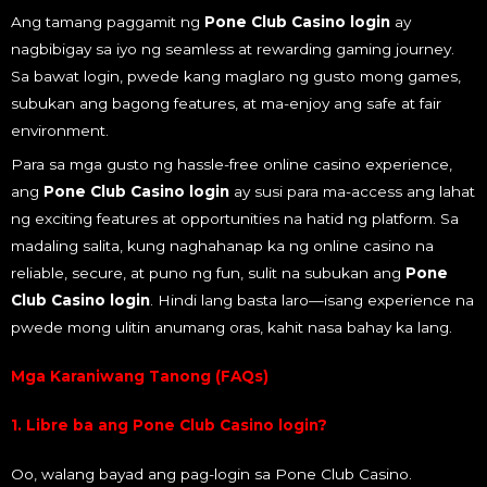
Ang tamang paggamit ng
Pone Club Casino login
ay
nagbibigay sa iyo ng seamless at rewarding gaming journey.
Sa bawat login, pwede kang maglaro ng gusto mong games,
subukan ang bagong features, at ma-enjoy ang safe at fair
environment.
Para sa mga gusto ng hassle-free online casino experience,
ang
Pone Club Casino login
ay susi para ma-access ang lahat
ng exciting features at opportunities na hatid ng platform. Sa
madaling salita, kung naghahanap ka ng online casino na
reliable, secure, at puno ng fun, sulit na subukan ang
Pone
Club Casino login
. Hindi lang basta laro—isang experience na
pwede mong ulitin anumang oras, kahit nasa bahay ka lang.
Mga Karaniwang Tanong (FAQs)
1. Libre ba ang Pone Club Casino login?
Oo, walang bayad ang pag-login sa Pone Club Casino.