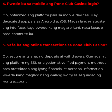
4. Pwede ba sa mobile ang Pone Club Casino login?
Oo, optimized ang platform para sa mobile devices. May
dedicated app para sa Android at iOS. Madali lang i-navigate
ang interface, kaya pwede kang maglaro kahit nasa labas o
nasa commute ka.
5. Safe ba ang online transactions sa Pone Club Casino?
Oo, secure ang lahat ng deposits at withdrawals. Gumagamit
ang platform ng SSL encryption at verified payment methods
para protektado ang iyong financial at personal information.
Pwede kang maglaro nang walang worry sa seguridad ng
iyong account.