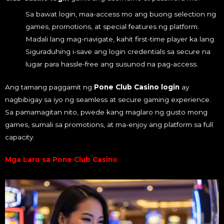
Sa bawat login, maa-access mo ang buong selection ng
games, promotions, at special features ng platform.
Madali lang mag-navigate, kahit first-time player ka lang.
Siguraduhing i-save ang login credentials sa secure na
lugar para hassle-free ang susunod na pag-access.
Ang tamang paggamit ng
Pone Club Casino login
ay
nagbibigay sa iyo ng seamless at secure gaming experience.
Sa pamamagitan nito, pwede kang maglaro ng gusto mong
games, sumali sa promotions, at ma-enjoy ang platform sa full
capacity.
Mga Laro sa Pone Club Casino