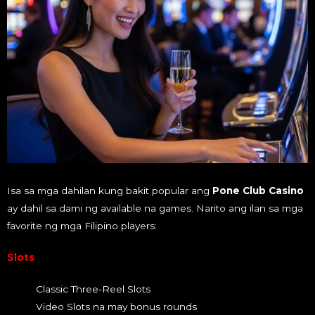
Isa sa mga dahilan kung bakit popular ang
Pone Club Casino
ay dahil sa dami ng available na games. Narito ang ilan sa mga
favorite ng mga Filipino players:
Slots
Classic Three-Reel Slots
Video Slots na may bonus rounds