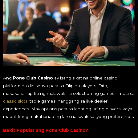
Ang
Pone Club Casino
ay isang sikat na online casino
platform na dinisenyo para sa Filipino players. Dito,
makakahanap ka ng malawak na selection ng games—mula sa
classic slots
, table games, hanggang sa live dealer
experiences. May options para sa lahat ng uri ng players, kaya
madali kang makahanap ng laro na swak sa iyong preferences.
Bakit Popular ang Pone Club Casino?