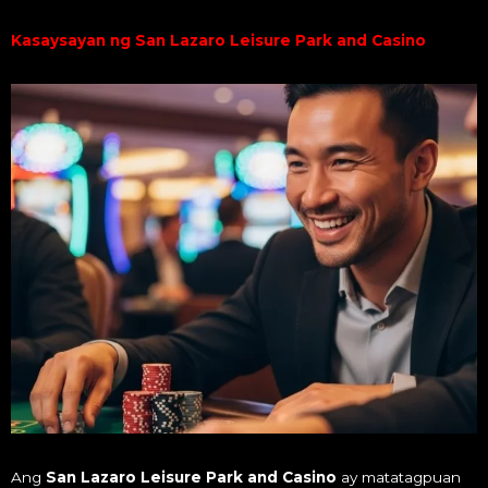
Kasaysayan ng San Lazaro Leisure Park and Casino
Ang
San Lazaro Leisure Park and Casino
ay matatagpuan