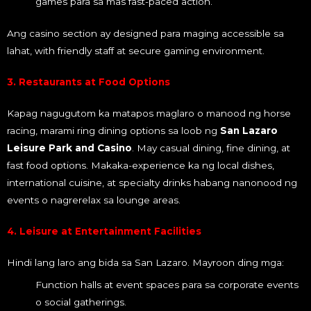
games para sa mas fast-paced action.
Ang casino section ay designed para maging accessible sa
lahat, with friendly staff at secure gaming environment.
3. Restaurants at Food Options
Kapag nagugutom ka matapos maglaro o manood ng horse
racing, marami ring dining options sa loob ng
San Lazaro
Leisure Park and Casino
. May casual dining, fine dining, at
fast food options. Makaka-experience ka ng local dishes,
international cuisine, at specialty drinks habang nanonood ng
events o nagrerelax sa lounge areas.
4. Leisure at Entertainment Facilities
Hindi lang laro ang bida sa San Lazaro. Mayroon ding mga:
Function halls at event spaces para sa corporate events
o social gatherings.