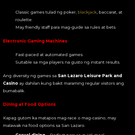
Classic games tulad ng poker,
blackjack
, baccarat, at
roulette.
May friendly staff para mag-guide sa rules at bets.
Electronic Gaming Machines
Fast-paced at automated games.
Suitable sa mga players na gusto ng instant results.
Ang diversity ng games sa
San Lazaro Leisure Park and
Casino
ay dahilan kung bakit maraming regular visitors ang
bumabalik.
Dining at Food Options
Kapag gutom ka matapos mag-race o mag-casino, may
malawak na food options sa San Lazaro.