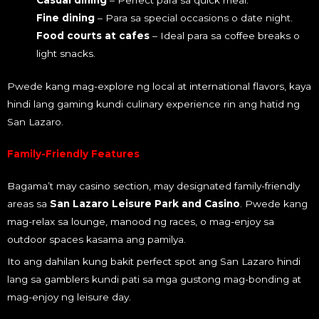
Casual dining
– Perfect para sa quick meal.
Fine dining
– Para sa special occasions o date night.
Food courts at cafes
– Ideal para sa coffee breaks o
light snacks.
Pwede kang mag-explore ng local at international flavors, kaya
hindi lang gaming kundi culinary experience rin ang hatid ng
San Lazaro.
Family-Friendly Features
Bagama’t may casino section, may designated family-friendly
areas sa
San Lazaro Leisure Park and Casino
. Pwede kang
mag-relax sa lounge, manood ng races, o mag-enjoy sa
outdoor spaces kasama ang pamilya.
Ito ang dahilan kung bakit perfect spot ang San Lazaro hindi
lang sa gamblers kundi pati sa mga gustong mag-bonding at
mag-enjoy ng leisure day.