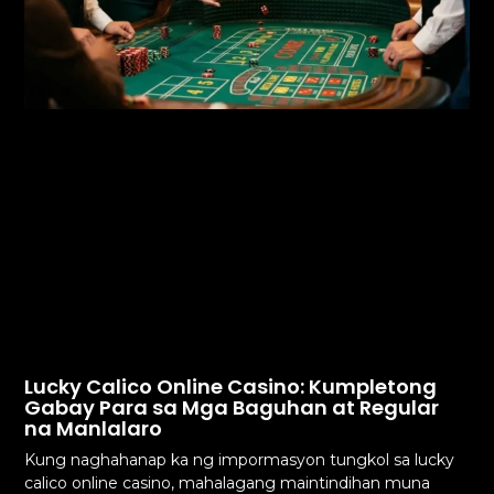
Lucky Calico Online Casino: Kumpletong
Gabay Para sa Mga Baguhan at Regular
na Manlalaro
Kung naghahanap ka ng impormasyon tungkol sa lucky
calico online casino, mahalagang maintindihan muna