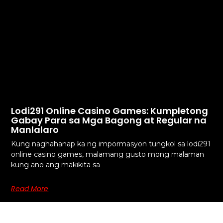
Lodi291 Online Casino Games: Kumpletong
Gabay Para sa Mga Bagong at Regular na
Manlalaro
Kung naghahanap ka ng impormasyon tungkol sa lodi291
online casino games, malamang gusto mong malaman
kung ano ang makikita sa
Read More