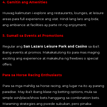
4. Gamitin ang Amenities
Huwag kalimutan i-explore ang restaurants, lounges, at leisure
areas para full experience ang visit. Hindi lang laro ang bida;
ang ambiance at facilities ay parte rin ng enjoyment.
5. Sumali sa Events at Promotions
Regular ang
San Lazaro Leisure Park and Casino
sa iba’t
ibang events at promos. Makakatulong ito para mas maging
exciting ang experience at makakuha ng freebies o special
offers.
Para sa Horse Racing Enthusiasts
Para sa mga mahilig sa horse racing, ang lugar na ito ay parang
paradise. May iba’t ibang klase ng betting options, mula sa
simple win/place/show bets hanggang sa combination bets.
Maraming strategies ang pwede subukan, pero pinaka-