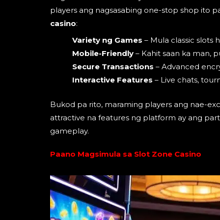
players ang nagsasabing one-stop shop ito par
casino
:
Variety ng Games
– Mula classic slots
Mobile-Friendly
– Kahit saan ka man, 
Secure Transactions
– Advanced encry
Interactive Features
– Live chats, tou
Bukod pa rito, maraming players ang nae-exc
attractive na features ng platform ay ang par
gameplay.
Paano Magsimula sa Slot Zone Casino