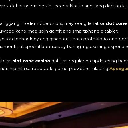
a sa lahat ng online slot needs. Narito ang ilang dahilan 
 hanggang modern video slots, mayroong lahat sa
slot zone
puwede kang mag-spin gamit ang smartphone o tablet.
ption technology ang ginagamit para protektado ang person
rnaments, at special bonuses ay bahagi ng exciting experie
ite sa
slot zone casino
dahil sa regular na updates ng ba
tnership nila sa reputable game providers tulad ng
Apexga