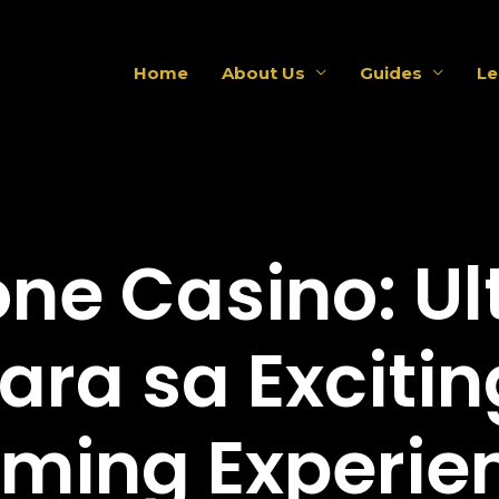
Home
About Us
Guides
Le
one Casino: U
ara sa Excitin
ming Experie