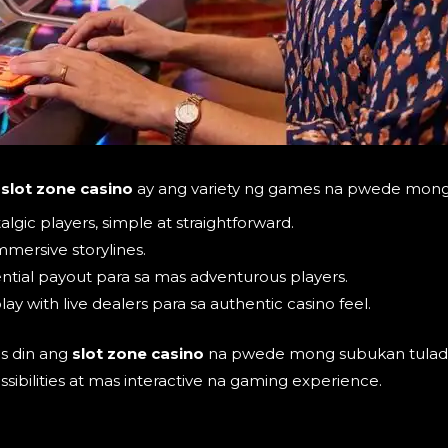
g
slot zone casino
ay ang variety ng games na pwede mong la
lgic players, simple at straightforward.
mmersive storylines.
ntial payout para sa mas adventurous players.
y with live dealers para sa authentic casino feel.
es din ang
slot zone casino
na pwede mong subukan tulad ng 
bilities at mas interactive na gaming experience.