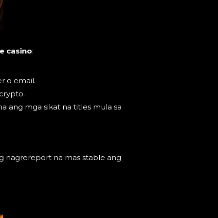
e casino
:
r o email.
crypto.
a ang mga sikat na titles mula sa
g nagrereport na mas stable ang