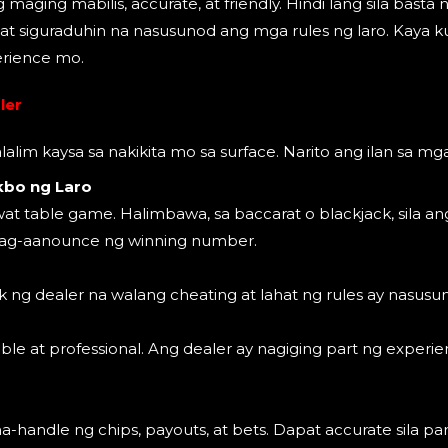
g maging mabilis, accurate, at friendly. Hindi lang sila basta
t siguraduhin na nasusunod ang mga rules ng laro. Kaya kun
erience mo.
ler
lim kaysa sa nakikita mo sa surface. Narito ang ilan sa mga
bo ng Laro
table game. Halimbawa, sa baccarat o blackjack, sila ang
at nag-aanounce ng winning number.
yak ng dealer na walang cheating at lahat ng rules ay nasusu
e at professional. Ang dealer ay nagiging part ng experien
a-handle ng chips, payouts, at bets. Dapat accurate sila pa