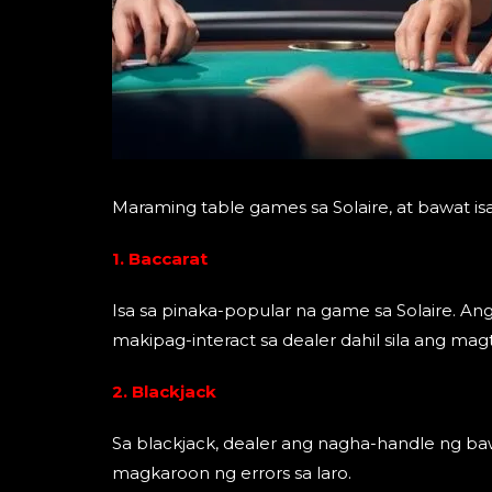
Maraming table games sa Solaire, at bawat isa 
1. Baccarat
Isa sa pinaka-popular na game sa Solaire. An
makipag-interact sa dealer dahil sila ang mag
2. Blackjack
Sa blackjack, dealer ang nagha-handle ng ba
magkaroon ng errors sa laro.