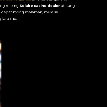
ang role ng
Solaire casino dealer
at kung
 ng dapat mong malaman, mula sa
g laro mo.