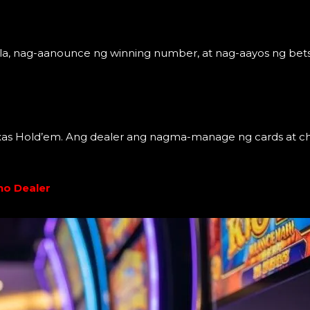
ola, nag-aanounce ng winning number, at nag-aayos ng bets.
Texas Hold’em. Ang dealer ang nagma-manage ng cards at ch
no Dealer