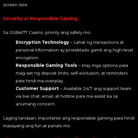
screen size.
Security at Responsible Gaming
Sa SSBet77 Casino, priority ang safety mo.
Encryption Technology
– Lahat ng transactions at
personal information ay protektado gamit ang high-level
encryption.
Responsible Gaming Tools
– May mga options para
mag-set ng deposit limits, self-exclusion, at reminders
para hindi ma-overplay.
Customer Support
– Available 24/7 ang support team
via live chat, email, at hotline para ma-assist ka sa
anumang concern.
Laging tandaan, importante ang responsible gaming para hindi
masayang ang fun at panalo mo.