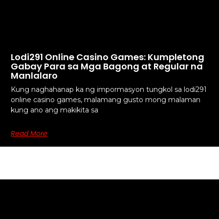
Lodi291 Online Casino Games: Kumpletong
Gabay Para sa Mga Bagong at Regular na
Manlalaro
Kung naghahanap ka ng impormasyon tungkol sa lodi291
online casino games, malamang gusto mong malaman
kung ano ang makikita sa
Read More