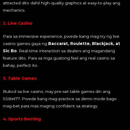
attracted dito dahil high-quality graphics at easy-to-play ang
mechanics.
2. Live Casino
Para sa immersive experience, pwede kang mag-try ng live
casino games gaya ng
Baccarat, Roulette, Blackjack, at
Sic Bo
. Real-time interaction sa dealers ang magandang
feature dito. Para sa mga gustong feel ang real casino sa
bahay, perfect ito.
3. Table Games
Bukod sa live casino, may pre-set table games din ang
SSBet77. Pwede kang mag-practice sa demo mode bago
mag-bet para mas maging confident sa strategy.
4. Sports Betting