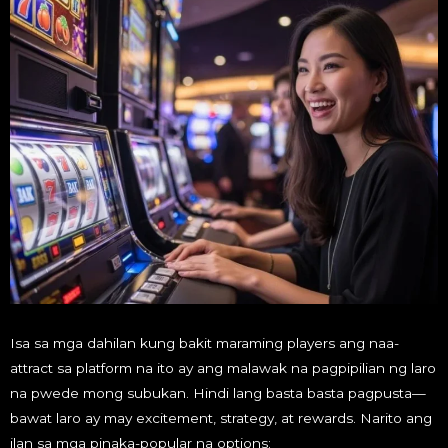
Isa sa mga dahilan kung bakit maraming players ang naa-
attract sa platform na ito ay ang malawak na pagpipilian ng laro
na pwede mong subukan. Hindi lang basta basta pagpusta—
bawat laro ay may excitement, strategy, at rewards. Narito ang
ilan sa mga pinaka-popular na options: