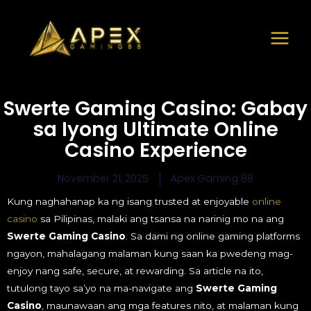
Skip
to
content
Swerte Gaming Casino: Gabay
sa Iyong Ultimate Online
Casino Experience
November 21, 2025
Apex Gaming 88
Kung naghahanap ka ng isang trusted at enjoyable
online
casino
sa Pilipinas, malaki ang tsansa na narinig mo na ang
Swerte Gaming Casino
. Sa dami ng online gaming platforms
ngayon, mahalagang malaman kung saan ka pwedeng mag-
enjoy nang safe, secure, at rewarding. Sa article na ito,
tutulong tayo sa’yo na ma-navigate ang
Swerte Gaming
Casino
, maunawaan ang mga features nito, at malaman kung