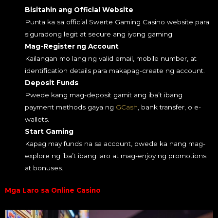
Bisitahin ang Official Website
Punta ka sa official Swerte Gaming Casino website para
siguradong legit at secure ang iyong gaming.
Mag-Register ng Account
Kailangan mo lang ng valid email, mobile number, at
identification details para makapag-create ng account.
Deposit Funds
Pwede kang mag-deposit gamit ang iba’t ibang
payment methods gaya ng
GCash
, bank transfer, o e-
wallets.
Start Gaming
Kapag may funds na sa account, pwede ka nang mag-
explore ng iba’t ibang laro at mag-enjoy ng promotions
at bonuses.
Mga Laro sa Online Casino