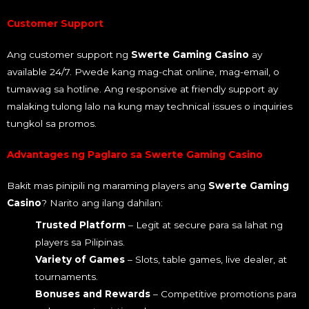
Customer Support
Ang customer support ng
Swerte Gaming Casino
ay
available 24/7. Pwede kang mag-chat online, mag-email, o
tumawag sa hotline. Ang responsive at friendly support ay
malaking tulong lalo na kung may technical issues o inquiries
tungkol sa promos.
Advantages ng Paglaro sa Swerte Gaming Casino
Bakit mas pinipili ng maraming players ang
Swerte Gaming
Casino
? Narito ang ilang dahilan:
Trusted Platform
– Legit at secure para sa lahat ng
players sa Pilipinas.
Variety of Games
– Slots, table games, live dealer, at
tournaments.
Bonuses and Rewards
– Competitive promotions para