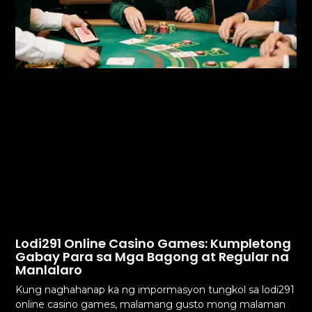
Lodi291 Online Casino Games: Kumpletong
Gabay Para sa Mga Bagong at Regular na
Manlalaro
Kung naghahanap ka ng impormasyon tungkol sa lodi291
online casino games, malamang gusto mong malaman