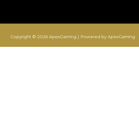
Copyright © 2026 ApexGaming | Powered by ApexGaming