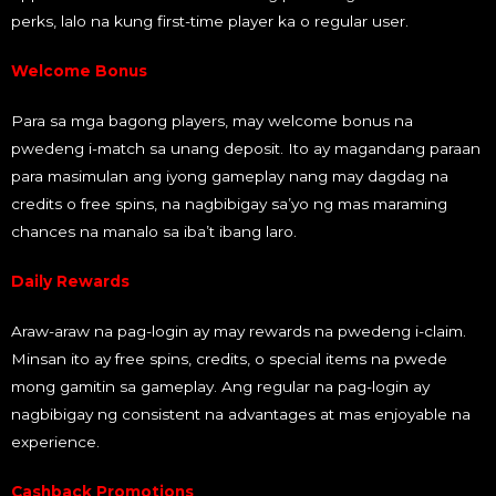
perks, lalo na kung first-time player ka o regular user.
Welcome Bonus
Para sa mga bagong players, may welcome bonus na
pwedeng i-match sa unang deposit. Ito ay magandang paraan
para masimulan ang iyong gameplay nang may dagdag na
credits o free spins, na nagbibigay sa’yo ng mas maraming
chances na manalo sa iba’t ibang laro.
Daily Rewards
Araw-araw na pag-login ay may rewards na pwedeng i-claim.
Minsan ito ay free spins, credits, o special items na pwede
mong gamitin sa gameplay. Ang regular na pag-login ay
nagbibigay ng consistent na advantages at mas enjoyable na
experience.
Cashback Promotions