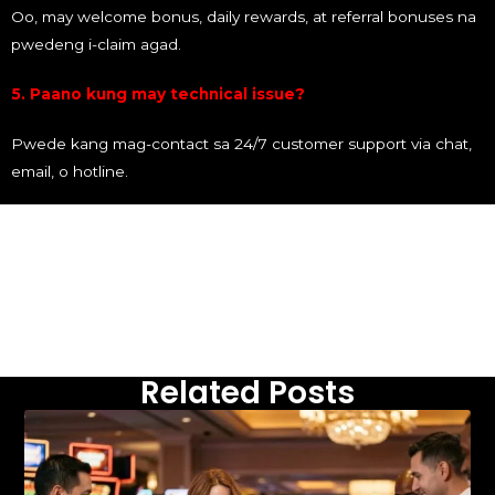
Oo, may welcome bonus, daily rewards, at referral bonuses na
pwedeng i-claim agad.
5. Paano kung may technical issue?
Pwede kang mag-contact sa 24/7 customer support via chat,
email, o hotline.
Related Posts