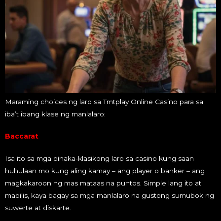
Maraming choices ng laro sa Tmtplay Online Casino para sa
iba’t ibang klase ng manlalaro:
Baccarat
Isa ito sa mga pinaka-klasikong laro sa casino kung saan
huhulaan mo kung aling kamay – ang player o banker – ang
magkakaroon ng mas mataas na puntos. Simple lang ito at
mabilis, kaya bagay sa mga manlalaro na gustong sumubok ng
suwerte at diskarte.