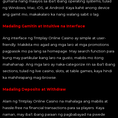
gumana nang maayos sa iba’t ibang operating systems, tulad
ng Windows, Mac, iOS, at Android. Kaya kahit anong device
ang gamit mo, makakalaro ka nang walang sabit o lag.
Madaling Gamitin at Intuitive na Interface
Ang interface ng Tmtplay Online Casino ay simple at user-
friendly. Makikita mo agad ang mga laro at mga promotions
pagpasok mo pa lang sa homepage. May search function para
kung may partikular kang laro na gusto, mabilis mo itong
mahahanap. Ang mga laro ay naka-categorize rin sa iba’t ibang
sections, tulad ng live casino, slots, at table games, kaya hindi
ka mahihirapang mag-browse.
Madaling Deposito at Withdraw
Alam ng Tmtplay Online Casino na mahalaga ang mabilis at
hassle-free na financial transactions para sa players. Kaya
naman, may iba’t ibang paraan ng pagbabayad na pwede