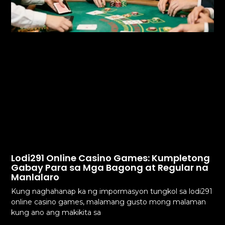
Lodi291 Online Casino Games: Kumpletong
Gabay Para sa Mga Bagong at Regular na
Manlalaro
Kung naghahanap ka ng impormasyon tungkol sa lodi291
online casino games, malamang gusto mong malaman
kung ano ang makikita sa