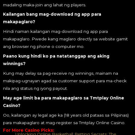
madaling maka-join ang lahat ng players.
Kailangan bang mag-download ng app para
makapaglaro?
Hindi naman kailangan mag-download ng app para
makapaglaro. Pwede kang maglaro directly sa website gamit
ang browser ng phone o computer mo.
Paano kung hindi ko pa natatanggap ang aking
winnings?
Kung may delay sa pag-receive ng winnings, mainam na
makipag-ugnayan agad sa customer support para ma-check
nila ang status ng iyong payout.
May age limit ba para makapaglaro sa Tmtplay Online
Casino?
Oo, kailangan ay legal age ka (18 years old pataas sa Pilipinas)
para makapaglaro at mag-register sa Tmtplay Online Casino.
For More Casino Picks:
Unlocking Online Basketball Betting Secrets: The