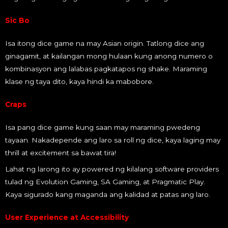
Sic Bo
Isa itong dice game na may Asian origin. Tatlong dice ang
ginagamit, at kailangan mong hulaan kung anong numero o
kombinasyon ang lalabas pagkatapos ng shake. Maraming
klase ng taya dito, kaya hindi ka mabobore.
Craps
Isa pang dice game kung saan may maraming pwedeng
tayaan. Nakadepende ang laro sa roll ng dice, kaya laging may
thrill at excitement sa bawat tira!
Lahat ng larong ito ay powered ng kilalang software providers
tulad ng Evolution Gaming, SA Gaming, at Pragmatic Play.
Kaya sigurado kang maganda ang kalidad at patas ang laro.
User Experience at Accessibility