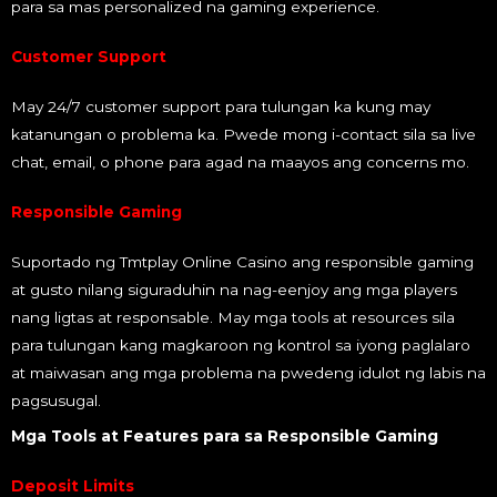
para sa mas personalized na gaming experience.
Customer Support
May 24/7 customer support para tulungan ka kung may
katanungan o problema ka. Pwede mong i-contact sila sa live
chat, email, o phone para agad na maayos ang concerns mo.
Responsible Gaming
Suportado ng Tmtplay Online Casino ang responsible gaming
at gusto nilang siguraduhin na nag-eenjoy ang mga players
nang ligtas at responsable. May mga tools at resources sila
para tulungan kang magkaroon ng kontrol sa iyong paglalaro
at maiwasan ang mga problema na pwedeng idulot ng labis na
pagsusugal.
Mga Tools at Features para sa Responsible Gaming
Deposit Limits