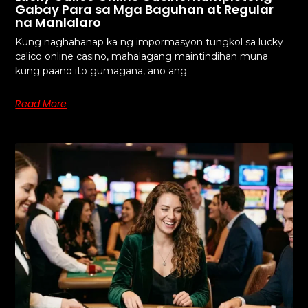
Gabay Para sa Mga Baguhan at Regular
na Manlalaro
Kung naghahanap ka ng impormasyon tungkol sa lucky
calico online casino, mahalagang maintindihan muna
kung paano ito gumagana, ano ang
Read More