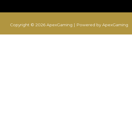
Copyright © 2026 ApexGaming | Powered by ApexGaming