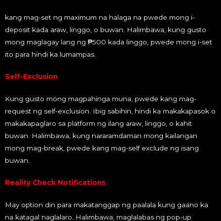
kang mag-set ng maximum na halaga na pwede mong i-
deposit kada araw, linggo, o buwan. Halimbawa, kung gusto
mong maglagay lang ng ₱500 kada linggo, pwede mong i-set
ito para hindi ka lumampas.
Self-Exclusion
Kung gusto mong magpahinga muna, pwede kang mag-
request ng self-exclusion. Ibig sabihin, hindi ka makakapasok o
makakapaglaro sa platform ng ilang araw, linggo, o kahit
buwan. Halimbawa, kung nararamdaman mong kailangan
mong mag-break, pwede kang mag-self exclude ng isang
buwan.
Reality Check Notifications
May option din para makatanggap ng paalala kung gaano ka
na katagal naglalaro. Halimbawa, maglalabas ng pop-up