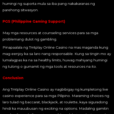
humingi ng suporta mula sa iba pang nakakaranas ng
parehong sitwasyon.
PGS (Philippine Gaming Support)
May mga resources at counseling services para sa mga
problemang dulot ng gambling.
Pinapaalala ng Tmtplay Online Casino na mas maganda kung
mag-eenjoy ka sa laro nang responsable. Kung sa tingin mo ay
lumalagpas ka na sa healthy limits, huwag mahiyang humingi
ng tulong o gumamit ng mga tools at resources na ito.
Conclusion
Ang Tmtplay Online Casino ay nagbibigay ng kumpletong live
casino experience para sa mga Pilipino. Maraming choices ng
laro tulad ng baccarat, blackjack, at roulette, kaya siguradong
hindi ka mauubusan ng exciting na options. Madaling gamitin