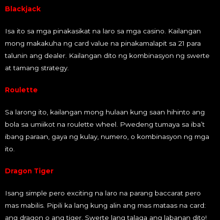
Blackjack
Isa ito sa mga pinakasikat na laro sa mga casino. Kailangan
mong makakuha ng card value na pinakamalapit sa 21 para
talunin ang dealer. Kailangan dito ng kombinasyon ng swerte
at tamang strategy.
Roulette
Sa larong ito, kailangan mong hulaan kung saan hihinto ang
bola sa umiikot na roulette wheel. Pwedeng tumaya sa iba’t
ibang paraan, gaya ng kulay, numero, o kombinasyon ng mga
ito.
Dragon Tiger
Isang simple pero exciting na laro na parang baccarat pero
mas mabilis. Pipili ka lang kung alin ang mas mataas na card:
ang dragon o ang tiger. Swerte lang talaga ang labanan dito!