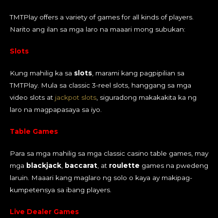
TMTPlay offers a variety of games for all kinds of players.
Narito ang ilan sa mga laro na maaari mong subukan:
Slots
Kung mahilig ka sa
slots
, marami kang pagpipilian sa
TMTPlay. Mula sa classic 3-reel slots, hanggang sa mga
video slots at
jackpot slots
, siguradong makakakita ka ng
laro na magpapasaya sa iyo.
Table Games
Para sa mga mahilig sa mga classic casino table games, may
mga
blackjack
,
baccarat
, at
roulette
games na pwedeng
laruin. Maaari kang maglaro ng solo o kaya ay makipag-
kumpetensya sa ibang players.
Live Dealer Games