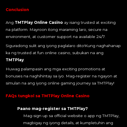
Conclusion
Ang
TMTPlay Online Casino
ay isang trusted at exciting
na platform. Mayroon itong maraming laro, secure na
environment, at customer support na available 24/7.
Siguradong sulit ang iyong paglalaro dito!Kung naghahanap
ka ng trusted at fun online casino, subukan na ang
TMTPlay
.
Huwag palampasin ang mga exciting promotions at
bonuses na naghihintay sa iyo. Mag-register na ngayon at
simulan na ang iyong online gaming journey sa TMTPlay!
FAQs tungkol sa TMTPlay Online Casino
Paano mag-register sa TMTPlay?
Mag-sign up sa official website o app ng TMTPlay,
magbigay ng iyong details, at kumpletuhin ang