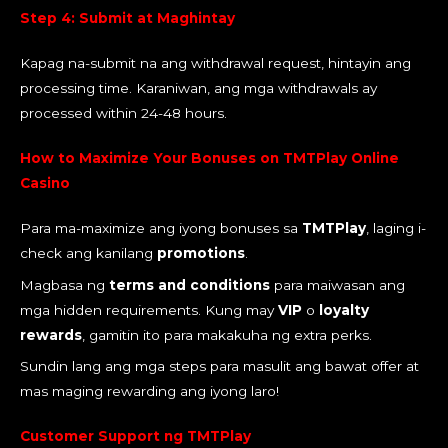
Step 4: Submit at Maghintay
Kapag na-submit na ang withdrawal request, hintayin ang
processing time. Karaniwan, ang mga withdrawals ay
processed within 24-48 hours.
How to Maximize Your Bonuses on TMTPlay Online
Casino
Para ma-maximize ang iyong bonuses sa
TMTPlay
, laging i-
check ang kanilang
promotions
.
Magbasa ng
terms and conditions
para maiwasan ang
mga hidden requirements. Kung may
VIP
o
loyalty
rewards
, gamitin ito para makakuha ng extra perks.
Sundin lang ang mga steps para masulit ang bawat offer at
mas maging rewarding ang iyong laro!
Customer Support ng TMTPlay