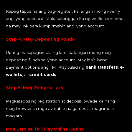
Kapag tapos na ang pag-register, kailangan mong i-verify
ang iyong account. Makakatanggap ka ng verification email
na may link para kumpirmahin ang iyong account.
Step 4: Mag-Deposit ng Pondo
Upang makapagsimula ng laro, kailangan mong mag-
deposit ng funds sa iyong account. May iba’t ibang
payment options ang TMTPlay tulad ng
bank transfers
,
e-
wallets
, at
credit cards
.
Step 5: Mag-Enjoy sa Laro!
Pagkatapos ng registration at deposit, pwede ka nang
mag-browse sa mga available na games at magsimula
maglaro.
Mga Laro sa TMTPlay Online Casino