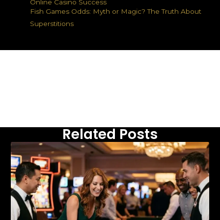
Online Casino Success
Fish Games Odds: Myth or Magic? The Truth About
Superstitions
Related Posts