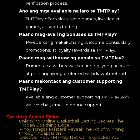
verification process.
Ano ang mga available na laro sa TMTPlay?
TMTPlay offers slots, table games, live dealer
games, at sports betting.
Paano mag-avail ng bonuses sa TMTPlay?
Pwede kang makakuha ng welcome bonus, daily
promotions, at loyalty rewards sa TMTPlay.
Paano mag-withdraw ng panalo sa TMTPlay?
Pumunta sa withdrawal section ng iyong account
at piliin ang iyong preferred withdrawal method.
Paano makontact ang customer support ng
TMTPlay?
Available ang customer support ng TMTPlay 24/7
via live chat, email, o phone support.
For More Casino Picks:
Unlocking Online Basketball Betting Secrets: The
Hidden Coaching Edge
Pinoy Tongits Masters Reveal: The Art of Winning
through Adaptation
Discover How TMTPlay Net Can Skyrocket Your