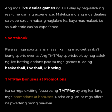
Ang mga
live dealer games
ng TMTPlay ay nag-aalok ng
real-time gaming experience. Makikita mo ang mga dealers
sa video stream habang naglalaro ka, kaya mas malapit ito
sa authentic casino experience.
Sportsbook
Para sa mga sports fans, maaari ka ring mag-bet sa iba’t
ibang sports events. Ang TMTPlay sportsbook ay nag-aalok
ng live betting options para sa mga games tulad ng
basketball
,
football
, at
boxing
.
TMTPlay Bonuses at Promotions
Isa sa mga exciting features ng
TMTPlay
ay ang kanilang
mga
promotions at bonuses
. Narito ang ilan sa mga offers
na pwedeng mong ma-avail: