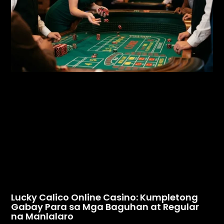
Lucky Calico Online Casino: Kumpletong
Gabay Para sa Mga Baguhan at Regular
na Manlalaro