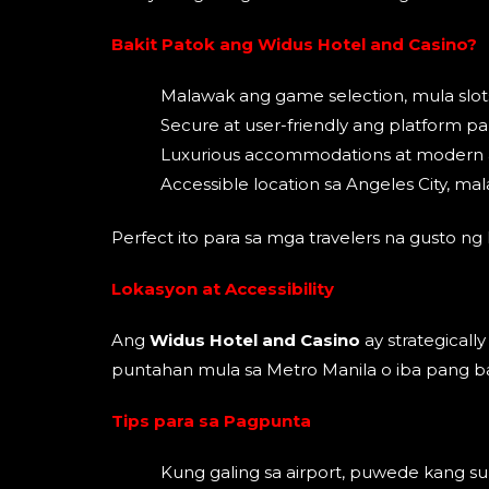
Bakit Patok ang Widus Hotel and Casino?
Malawak ang game selection, mula sl
Secure at user-friendly ang platform para
Luxurious accommodations at modern 
Accessible location sa Angeles City, mala
Perfect ito para sa mga travelers na gusto n
Lokasyon at Accessibility
Ang
Widus Hotel and Casino
ay strategically
puntahan mula sa Metro Manila o iba pang b
Tips para sa Pagpunta
Kung galing sa airport, puwede kang su