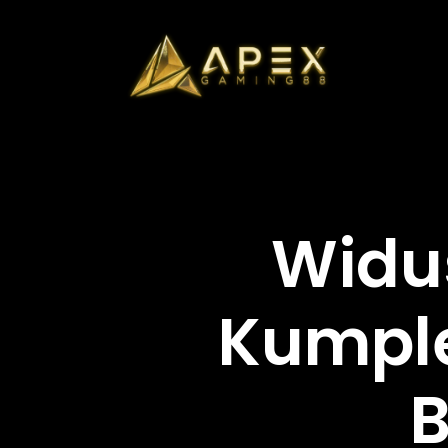
Skip
to
content
Widus
Kumple
B