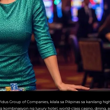
dus Group of Companies, kilala sa Pilipinas sa kanilang high-
 kombinasyon ng luxury hotel, world-class casino, dining, at l