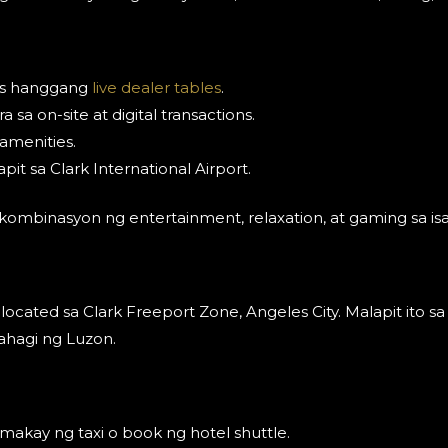
ots hanggang
live dealer tables
.
 sa on-site at digital transactions.
amenities.
pit sa Clark International Airport.
g kombinasyon ng entertainment, relaxation, at gaming sa is
 located sa Clark Freeport Zone, Angeles City. Malapit ito sa
ahagi ng Luzon.
makay ng taxi o book ng hotel shuttle.