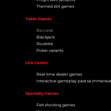
Themed slot games
Table Games
Baccarat
Blackjack
Roulette
Poker variants
Live Casino
Real-time dealer games
Interactive gameplay para sa immersiv
Specialty Games
Fish shooting games