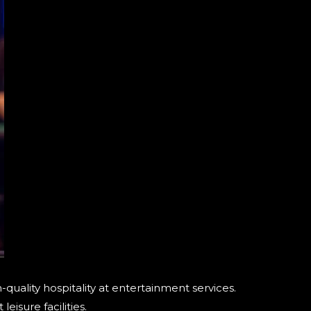
quality hospitality at entertainment services.
eisure facilities.