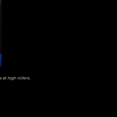
at high rollers.