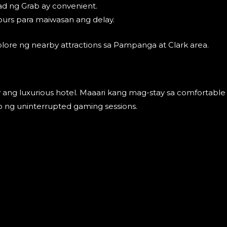
lad ng Grab ay convenient.
hours para maiwasan ang delay.
xplore ng nearby attractions sa Pampanga at Clark area.
 ang luxurious hotel. Maaari kang mag-stay sa comfortable r
o ng uninterrupted gaming sessions.