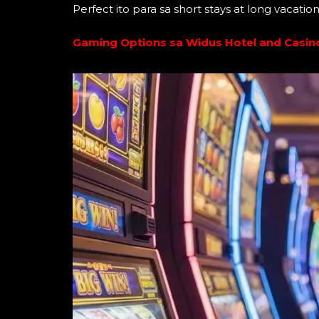
Perfect ito para sa short stays at long vacation
Gaming Options sa Widus Hotel and Casin