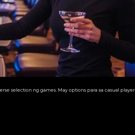
erse selection ng games. May options para sa casual players 