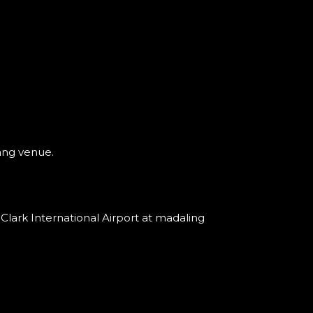
ang venue.
 Clark International Airport at madaling