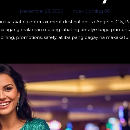
December 23, 2025
Apex Gaming 88
pinakasikat na entertainment destinations sa Angeles City
halagang malaman mo ang lahat ng detalye bago pumunta. S
ining, promotions, safety, at iba pang bagay na makakatulo