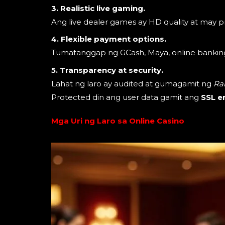
3. Realistic live gaming.
Ang live dealer games ay HD quality at may p
4. Flexible payment options.
Tumatanggap ng GCash, Maya, online banking, 
5. Transparency at security.
Lahat ng laro ay audited at gumagamit ng
Ra
Protected din ang user data gamit ang
SSL e
Mga Uri ng Laro sa Online Casino