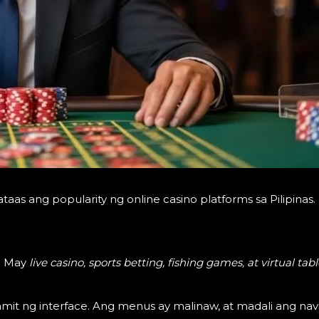
aas ang popularity ng online casino platforms sa Pilipina
o. May
live casino, sports betting, fishing games, at virtual tab
it ng interface. Ang menus ay malinaw, at madali ang navi