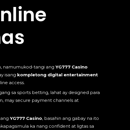
nline
nas
orm, namumukod-tangi ang
YG777 Casino
ay isang
kompletong digital entertainment
ine access.
gang sa sports betting, lahat ay designed para
on, may secure payment channels at
a ang
YG777 Casino
, basahin ang gabay na ito
akapagsimula ka nang confident at ligtas sa