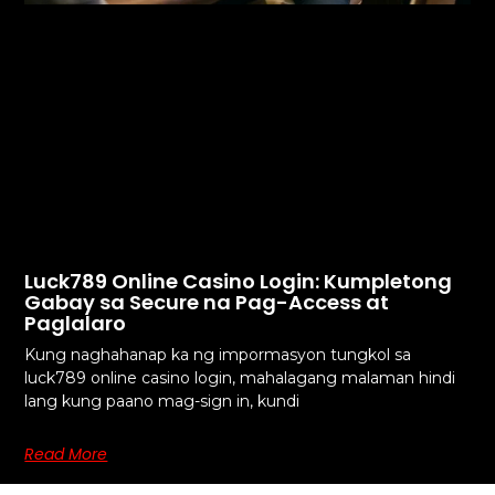
Luck789 Online Casino Login: Kumpletong
Gabay sa Secure na Pag-Access at
Paglalaro
Kung naghahanap ka ng impormasyon tungkol sa
luck789 online casino login, mahalagang malaman hindi
lang kung paano mag-sign in, kundi
Read More