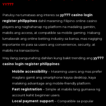
YY777
Patuloy na tumataas ang interes sa
yy777 casino login
register philippines
dahil maraming Filipino online casino
players ang naghahanap ng platform na madaling gamitin,
mabilis ang access, at compatible sa mobile gaming. Habang
lumalawak ang online betting industry sa bansa, mas nagiging
importante rin para sa users ang convenience, security, at
mabilis na transactions.
May ilang pangunahing dahilan kung bakit trending ang
yy777
casino login register philippines
:
Mobile accessibility
– Maraming users ang mas prefer
maglaro gamit ang smartphone kaysa desktop, kaya
malaking advantage ang mobile-friendly platform.
Fast registration
– Simple at mabilis lang gumawa ng
account kahit beginner users.
Local payment support
– Compatible sa popular