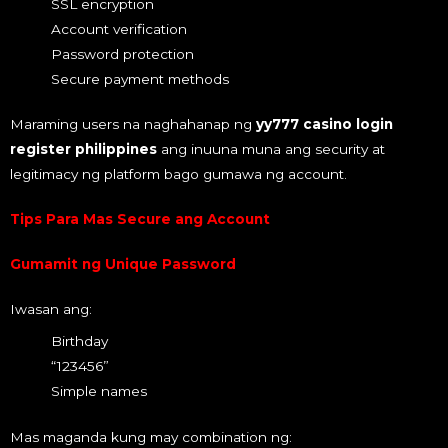
SSL encryption
Account verification
Password protection
Secure payment methods
Maraming users na naghahanap ng
yy777 casino login
register philippines
ang inuuna muna ang security at
legitimacy ng platform bago gumawa ng account.
Tips Para Mas Secure ang Account
Gumamit ng Unique Password
Iwasan ang:
Birthday
“123456”
Simple names
Mas maganda kung may combination ng: