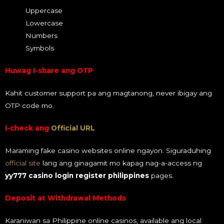
Uppercase
Lowercase
Numbers
Symbols
Huwag I-share ang OTP
Kahit customer support pa ang magtanong, never ibigay ang
OTP code mo.
I-check ang
Official URL
Maraming fake casino websites online ngayon. Siguraduhing
official site
lang ang ginagamit mo kapag nag-a-access ng
yy777 casino login register philippines
pages.
Deposit at Withdrawal Methods
Karaniwan sa Philippine online casinos, available ang local