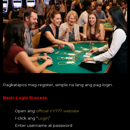
Pagkatapos mag-register, simple na lang ang pag-login.
Basic Login Process
Open ang
official YY777 website
I-click ang “
Login
”
Enter username at password