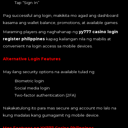
Tap “Sign In”
Pag successful ang login, makikita mo agad ang dashboard
kasama ang wallet balance, promotions, at available games.
Maraming players ang naghahanap ng
yy777 casino login
register philippines
kapag kailangan nila ng mabilis at
convenient na login access sa mobile devices.
Alternative Login Features
May ilang security options na available tulad ng:
Biometric login
Social media login
Two-factor authentication (2FA)
Nakakatulong ito para mas secure ang account mo lalo na
kung madalas kang gumagamit ng mobile device.