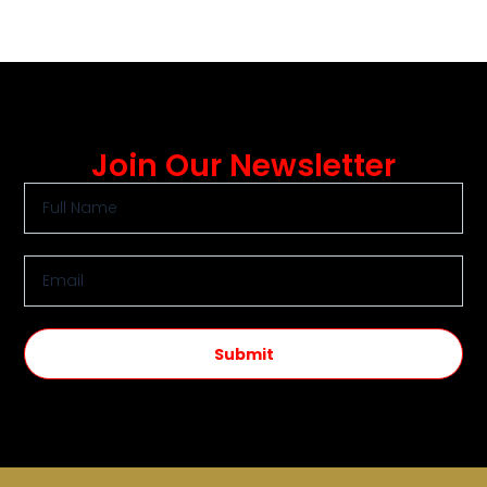
Join Our Newsletter
Full
Name
Email
Submit