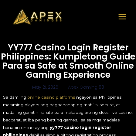
Skip
to
content
YY777 Casino Login Register
Philippines: Kumpletong Guide
Para sa Safe at Smooth Online
Gaming Experience
May 21, 2026
Apex Gaming 88
Sa dami ng
online casino platforms
ngayon sa Philippines,
maraming players ang naghahanap ng mabilis, secure, at
madaling gamitin na site para makapaglaro ng slots, live casino,
baccarat, at iba pang betting games. Isa sa mga madalas
hanapin online ay ang
yy777 casino login register
philippines
dahil sa simple nitong registration process,