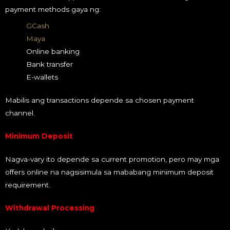
payment methods gaya ng:
GCash
Maya
Online banking
Bank transfer
E-wallets
Mabilis ang transactions depende sa chosen payment
channel.
Minimum Deposit
Nagva-vary ito depende sa current promotion, pero may mga
offers online na nagsisimula sa mababang minimum deposit
requirement.
Withdrawal Processing