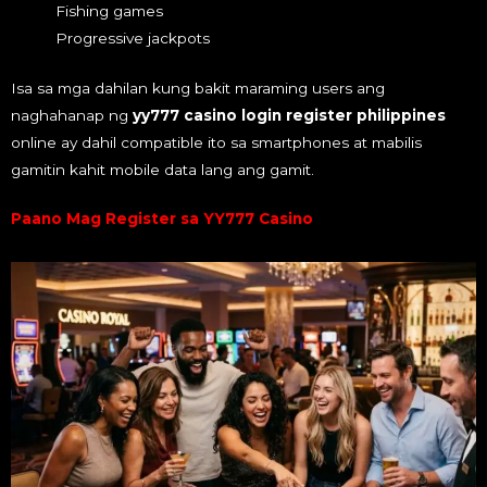
Fishing games
Progressive jackpots
Isa sa mga dahilan kung bakit maraming users ang
naghahanap ng
yy777 casino login register philippines
online ay dahil compatible ito sa smartphones at mabilis
gamitin kahit mobile data lang ang gamit.
Paano Mag Register sa YY777 Casino