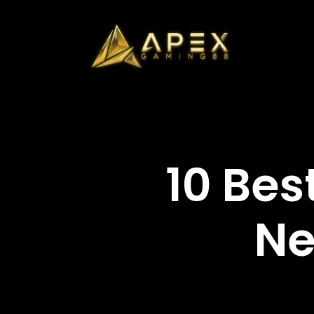
Skip
to
content
10 Bes
Ne