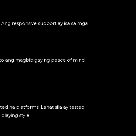
. Ang responsive support ay isa sa mga
 ito ang magbibigay ng peace of mind
ed na platforms. Lahat sila ay tested,
laying style.