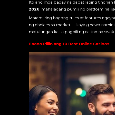
Ito ang mga bagay na dapat laging tingnan
2026
, mahalagang pumili ng platform na l
Marami ring bagong rules at features ngayon
ng choices sa market — kaya ginawa namin i
matulungan ka sa pagpili ng casino na swak sa
Paano Piliin ang 10 Best Online Casinos