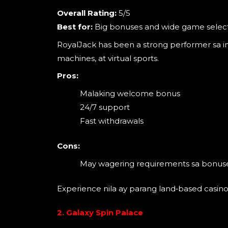
Overall Rating:
5/5
Best for:
Big bonuses and wide game selec
RoyalJack has been a strong performer sa i
machines, at virtual sports.
Pros:
Malaking welcome bonus
24/7 support
Fast withdrawals
Cons:
May wagering requirements sa bonus
Experience nila ay parang land‑based casino 
2. Galaxy Spin Palace