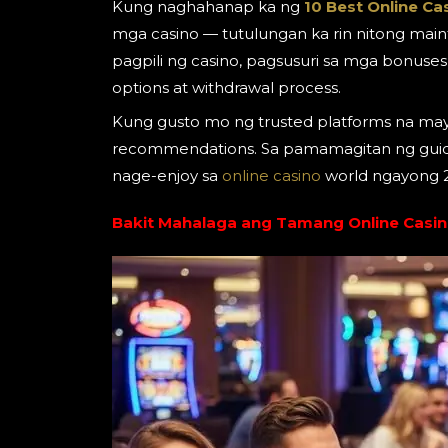
Kung naghahanap ka ng
10 Best Online Ca
mga casino — tutulungan ka rin nitong maint
pagpili ng casino, pagsusuri sa mga bonuse
options at withdrawal process.
Kung gusto mo ng trusted platforms na may
recommendations. Sa pamamagitan ng guide 
nage-enjoy sa
online casino
world ngayong 
Bakit Mahalaga ang Tamang Online Casi