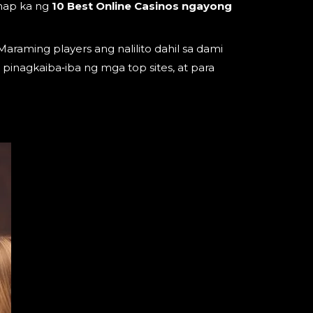
anap ka ng
10 Best Online Casinos ngayong
araming players ang nalilito dahil sa dami
inagkaiba‑iba ng mga top sites, at para