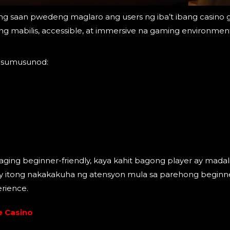
ng saan pwedeng maglaro ang users ng iba’t ibang casino 
ng mabilis, accessible, at immersive na gaming environme
ga sumusunod:
maging beginner-friendly, kaya kahit bagong player ay mad
loy itong nakakakuha ng atensyon mula sa parehong beginn
erience.
e Casino