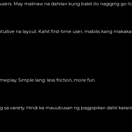
sers. May malinaw na dahilan kung bakit ito nagiging go-t
tuitive na layout. Kahit first-time user, mabilis kang makak
eplay. Simple lang: less friction, more fun.
 sa variety. Hindi ka mauubusan ng pagpipilian dahil karan