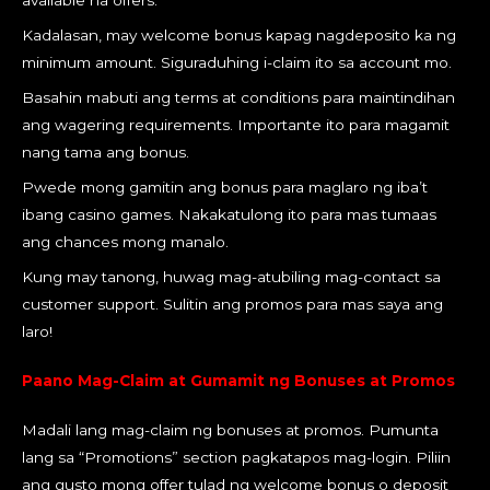
available na offers.
Kadalasan, may welcome bonus kapag nagdeposito ka ng
minimum amount. Siguraduhing i-claim ito sa account mo.
Basahin mabuti ang terms at conditions para maintindihan
ang wagering requirements. Importante ito para magamit
nang tama ang bonus.
Pwede mong gamitin ang bonus para maglaro ng iba’t
ibang casino games. Nakakatulong ito para mas tumaas
ang chances mong manalo.
Kung may tanong, huwag mag-atubiling mag-contact sa
customer support. Sulitin ang promos para mas saya ang
laro!
Paano Mag-Claim at Gumamit ng Bonuses at Promos
Madali lang mag-claim ng bonuses at promos. Pumunta
lang sa “Promotions” section pagkatapos mag-login. Piliin
ang gusto mong offer tulad ng welcome bonus o deposit