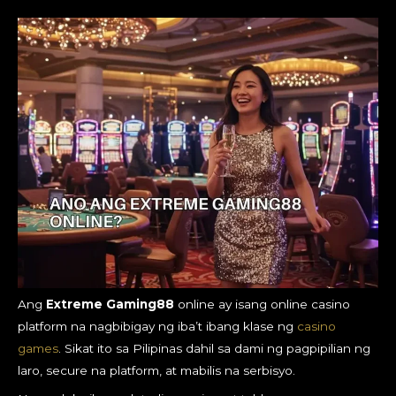
Ang
Extreme Gaming88
online
ay isang online casino
platform na nagbibigay ng iba’t ibang klase ng
casino
games
. Sikat ito sa Pilipinas dahil sa dami ng pagpipilian ng
laro, secure na platform, at mabilis na serbisyo.