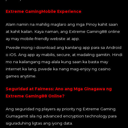
Extreme GamingMobile Experience
Alam namin na mahilig maglaro ang mga Pinoy kahit saan
at kahit kailan. Kaya naman, ang Extreme Gaming88 online
ay may mobile-friendly website at app.
Pwede mong i-download ang kanilang app para sa Android
o iOS. Ang app ay mabilis, secure, at madaling gamitin. Hindi
mo na kailangang mag-alala kung saan ka basta may
internet ka lang, pwede ka nang mag-enjoy ng casino
games anytime.
Seguridad at Fairness: Ano ang Mga Ginagawa ng
Extreme Gaming88 Online?
Ang seguridad ng players ay priority ng Extreme Gaming.
Gumagamit sila ng advanced encryption technology para
siguraduhing ligtas ang iyong data.