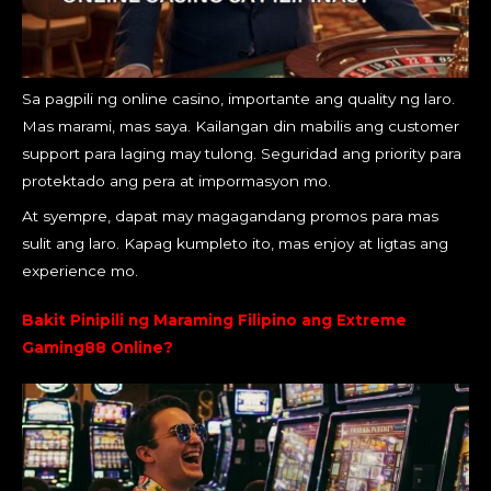
Sa pagpili ng online casino, importante ang quality ng laro.
Mas marami, mas saya. Kailangan din mabilis ang customer
support para laging may tulong. Seguridad ang priority para
protektado ang pera at impormasyon mo.
At syempre, dapat may magagandang promos para mas
sulit ang laro. Kapag kumpleto ito, mas enjoy at ligtas ang
experience mo.
Bakit Pinipili ng Maraming Filipino ang Extreme
Gaming88 Online?