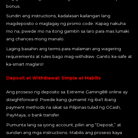
bonus.
Sundin ang instructions, kadalasan kailangan lang
magdeposito o maglagay ng promo code. Kapag nakuha
mo na, pwede mo na itong gamitin sa laro para mas lumaki
ang chances mong manalo.
Laging basahin ang terms para malaman ang wagering
requirements at rules bago mag-withdraw. Ganito ka-safe at
ka-smart maglaro!
Deposit at Withdrawal: Simple at Mabilis
Ang proseso ng deposito sa Extreme Gaming88 online ay
straightforward. Pwede kang gumamit ng iba’t ibang
payment methods na sikat sa Pilipinas tulad ng GCash,
PayMaya, o bank transfer.
Pumunta lang sa iyong account, piliin ang “Deposit,” at
sundan ang mga instructions. Mabilis ang proseso kaya