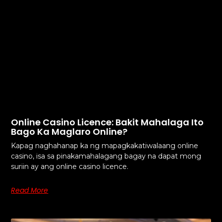
Online Casino Licence: Bakit Mahalaga Ito
Bago Ka Maglaro Online?
Kapag naghahanap ka ng mapagkakatiwalaang online
casino, isa sa pinakamahalagang bagay na dapat mong
suriin ay ang online casino licence.
Read More