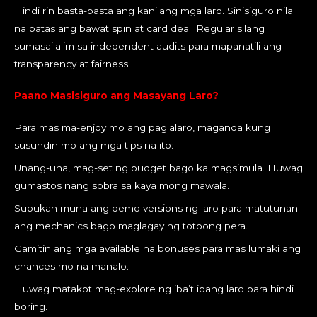
Hindi rin basta-basta ang kanilang mga laro. Sinisiguro nila
na patas ang bawat spin at card deal. Regular silang
sumasailalim sa independent audits para mapanatili ang
transparency at fairness.
Paano Masisiguro ang Masayang Laro?
Para mas ma-enjoy mo ang paglalaro, maganda kung
susundin mo ang mga tips na ito:
Unang-una, mag-set ng budget bago ka magsimula. Huwag
gumastos nang sobra sa kaya mong mawala.
Subukan muna ang demo versions ng laro para matutunan
ang mechanics bago maglagay ng totoong pera.
Gamitin ang mga available na bonuses para mas lumaki ang
chances mo na manalo.
Huwag matakot mag-explore ng iba’t ibang laro para hindi
boring.