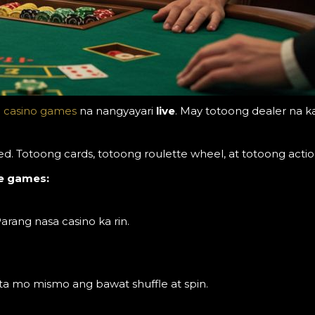
e
casino games
na nangyayari
live
. May totoong dealer na k
d. Totoong cards, totoong roulette wheel, at totoong acti
e games:
arang nasa casino ka rin.
ta mo mismo ang bawat shuffle at spin.