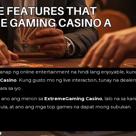
p ng online entertainment na hindi lang enjoyable, kundi 
Casino
. Kung gusto mo ng live interaction, tunay na dealers,
ra sa iyo.
ng ano ang meron sa
ExtremeGaming Casino
, lalo na sa ka
mula, at ano ang mga top games na dapat mong subukan.