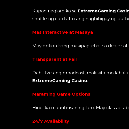
Kapag naglaro ka sa
ExtremeGaming Casi
shuffle ng cards. Ito ang nagbibigay ng authen
Mas Interactive at Masaya
May option kang makipag-chat sa dealer at ib
Transparent at Fair
Dahil live ang broadcast, makikita mo lahat 
ExtremeGaming Casino
.
Maraming Game Options
Hindi ka mauubusan ng laro. May classic tab
24/7 Availability