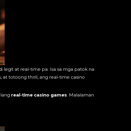
legit at real-time pa. Isa sa mga patok na
 at totoong thrill, ang real-time casino
nilang
real-time casino games
. Malalaman