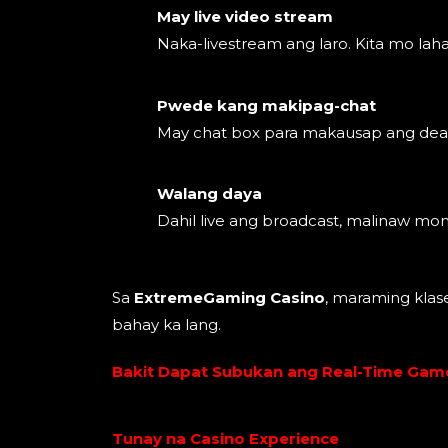
May live video stream
Naka-livestream ang laro. Kita mo laha
Pwede kang makipag-chat
May chat box para makausap ang deale
Walang daya
Dahil live ang broadcast, malinaw mong 
Sa
ExtremeGaming Casino
, maraming klas
bahay ka lang.
Bakit Dapat Subukan ang Real-Time Gam
Tunay na Casino Experience