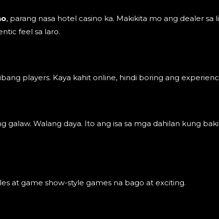
no
, parang nasa hotel casino ka. Makikita mo ang dealer sa 
tic feel sa laro.
ang players. Kaya kahit online, hindi boring ang experience
ng galaw. Walang daya. Ito ang isa sa mga dahilan kung bak
les at game show-style games na bago at exciting.