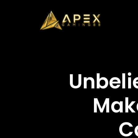
Skip
to
content
Unbeli
Mak
C