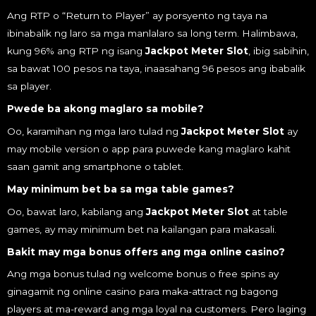
Ang RTP o “Return to Player” ay porsyento ng taya na
ibinabalik ng laro sa mga manlalaro sa long term. Halimbawa,
kung 96% ang RTP ng isang
Jackpot Meter Slot
, ibig sabihin,
sa bawat 100 pesos na taya, inaasahang 96 pesos ang ibabalik
sa player.
Pwede ba akong maglaro sa mobile?
Oo, karamihan ng mga laro tulad ng
Jackpot Meter Slot
ay
may mobile version o app para puwede kang maglaro kahit
saan gamit ang smartphone o tablet.
May minimum bet ba sa mga table games?
Oo, bawat laro, kabilang ang
Jackpot Meter Slot
at table
games, ay may minimum bet na kailangan para makasali.
Bakit may mga bonus offers ang mga online casino?
Ang mga bonus tulad ng welcome bonus o free spins ay
ginagamit ng online casino para maka-attract ng bagong
players at ma-reward ang mga loyal na customers. Pero laging