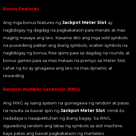
Bonus Features
Ang mga bonus features ng
Jackpot Meter Slot
ay
nagbibigay ng dagdag na pagkakataon para manalo at mas
maging masaya ang laro. Kasama dito ang mga wild symbols
na puwedeng palitan ang ibang symbols, scatter symbols na
nagbibigay ng bonus, free spins para sa dagdag na rounds, at
bonus games para sa mas mataas na premyo sa Meter Slot.
Lahat ng ito ay ginagawa ang laro na mas dynamic at
rewarding.
Random Number Generator (RNG)
Ang RNG ay isang system na gumagawa ng random at patas
na resulta sa bawat spin ng
Jackpot Meter Slot
. Hindi ito
nadadaya o naaapektuhan ng ibang bagay. Sa RNG,
siguradong random ang labas ng symbols sa slot machine,
kaya patas ang bawat pagkakataon ng manlalaro.