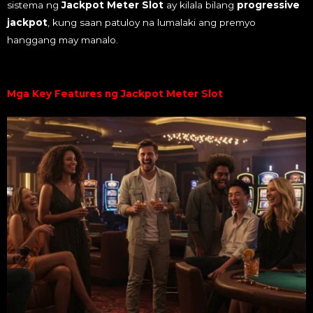
sistema ng
Jackpot Meter Slot
ay kilala bilang
progressive
jackpot
, kung saan patuloy na lumalaki ang premyo
hanggang may manalo.
Mga Key Features ng Jackpot Meter Slot