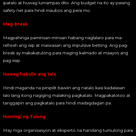
ipatalo at huwag lumampas dito. Ang budget na ito ay parang
safety net para hindi maubos ang pera mo.
Mag-break
Magpahinga paminsan-minsan habang naglalaro para ma-
refresh ang isip at maiwasan ang impulsive betting. Ang pag-
break ay makakatulong para maging kalmado at maayos ang
pag-iisip.
Huwag habulin ang talo
Hindi maganda na pinipilit bawiin ang natalo kasi kadalasan
lalo lang itong nagiging malaking pagkatalo. Magpakatotoo at
tanggapin ang pagkatalo para hindi madagdagan pa.
Humingi ng Tulong
May mga organisasyon at eksperto na handang tumulong para