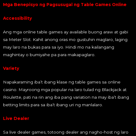
Mga Benepisyo ng Pagsusugal ng Table Games Online
Accessibility
Ang mga online table games ay available buong araw at gabi
sa Meter Slot. Kahit anong oras mo gustuhin maglaro, laging
may laro na bukas para sa iyo. Hindi mo na kailangang
maghintay o bumiyahe pa para makapaglaro.
Variety
Napakaraming iba’t ibang klase ng table games sa online
casino. Mayroong mga popular na laro tulad ng Blackjack at
Roulette, pati na rin ang iba pang variation na may iba’t ibang
betting limits para sa iba’t ibang uri ng manlalaro.
Live Dealer
Sa live dealer games, totoong dealer ang nagho-host ng laro