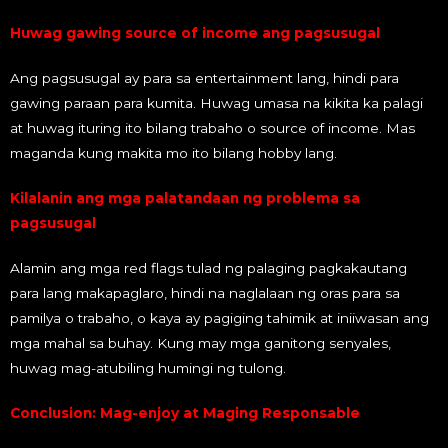
Huwag gawing source of income ang pagsusugal
Ang pagsusugal ay para sa entertainment lang, hindi para
gawing paraan para kumita. Huwag umasa na kikita ka palagi
at huwag ituring ito bilang trabaho o source of income. Mas
maganda kung makita mo ito bilang hobby lang.
Kilalanin ang mga palatandaan ng problema sa
pagsusugal
Alamin ang mga red flags tulad ng palaging pagkakautang
para lang makapaglaro, hindi na naglalaan ng oras para sa
pamilya o trabaho, o kaya ay pagiging tahimik at iniiwasan ang
mga mahal sa buhay. Kung may mga ganitong senyales,
huwag mag-atubiling humingi ng tulong.
Conclusion: Mag-enjoy at Maging Responsable