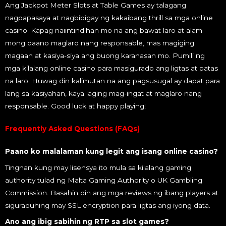
Ang Jackpot Meter Slots at Table Games ay talagang
nagpapasaya at nagbibigay ng kakaibang thrill sa mga online
casino. Kapag naiintindihan mo na ang bawat laro at alam
mong paano maglaro nang responsable, mas magiging
magaan at kasiya-siya ang buong karanasan mo. Pumili ng
mga kilalang online casino para masigurado ang ligtas at patas
na laro. Huwag din kalimutan na ang pagsusugal ay dapat para
lang sa kasiyahan, kaya laging mag-ingat at maglaro nang
responsable. Good luck at happy playing!
Frequently Asked Questions (FAQs)
Paano ko malalaman kung legit ang isang online casino?
Tingnan kung may lisensya ito mula sa kilalang gaming
authority tulad ng Malta Gaming Authority o UK Gambling
Commission. Basahin din ang mga reviews ng ibang players at
siguraduhing may SSL encryption para ligtas ang iyong data.
Ano ang ibig sabihin ng RTP sa slot games?