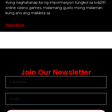
Kung naghahanap ka ng impormasyon tungkol sa lodi291
online casino games, malamang gusto mong malaman
kung ano ang makikita sa
Read More
Join Our Newsletter
Full
Name
Email