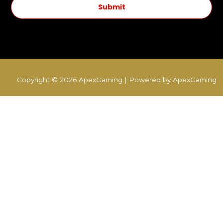
Submit
Copyright © 2026 ApexGaming | Powered by ApexGaming