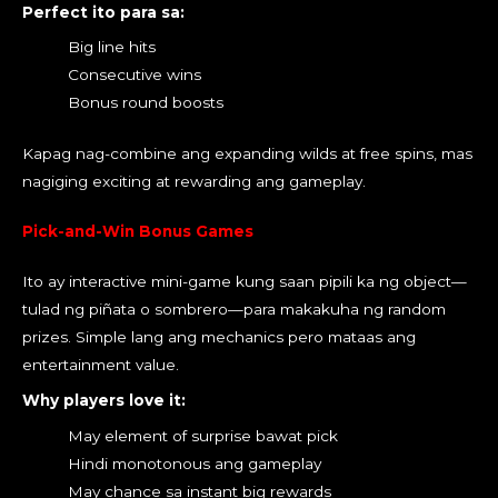
Perfect ito para sa:
Big line hits
Consecutive wins
Bonus round boosts
Kapag nag-combine ang expanding wilds at free spins, mas
nagiging exciting at rewarding ang gameplay.
Pick-and-Win Bonus Games
Ito ay interactive mini-game kung saan pipili ka ng object—
tulad ng piñata o sombrero—para makakuha ng random
prizes. Simple lang ang mechanics pero mataas ang
entertainment value.
Why players love it:
May element of surprise bawat pick
Hindi monotonous ang gameplay
May chance sa instant big rewards