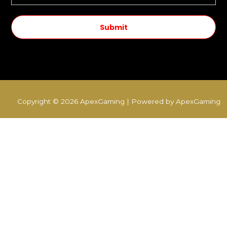
Submit
Copyright © 2026 ApexGaming | Powered by ApexGaming