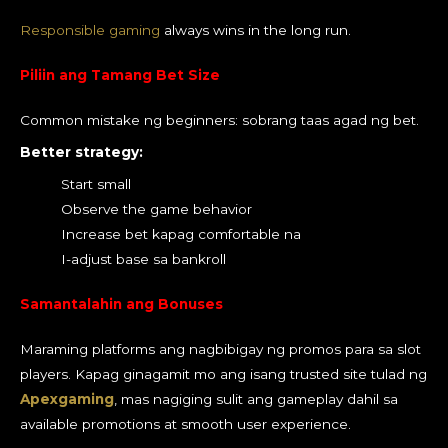
Responsible gaming
always wins in the long run.
Piliin ang Tamang Bet Size
Common mistake ng beginners: sobrang taas agad ng bet.
Better strategy:
Start small
Observe the game behavior
Increase bet kapag comfortable na
I-adjust base sa bankroll
Samantalahin ang Bonuses
Maraming platforms ang nagbibigay ng promos para sa slot
players. Kapag ginagamit mo ang isang trusted site tulad ng
Apexgaming
, mas nagiging sulit ang gameplay dahil sa
available promotions at smooth user experience.