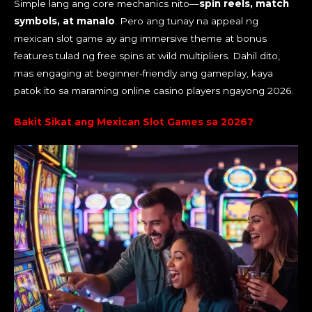
Simple lang ang core mechanics nito—
spin reels, match
symbols, at manalo
. Pero ang tunay na appeal ng
mexican slot game ay ang immersive theme at bonus
features tulad ng free spins at wild multipliers. Dahil dito,
mas engaging at beginner-friendly ang gameplay, kaya
patok ito sa maraming online casino players ngayong 2026.
Bakit Sikat ang Mexican Slot Games sa 2026?