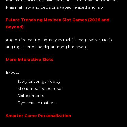
Magpahinga kapag mainit ang ulo o sunod-sunod ang talo.
Mas malinaw ang decisions kapag relaxed ang isip.
Future Trends ng Mexican Slot Games (2026 and
Beyond)
Ang online casino industry ay mabilis mag-evolve. Narito
ang mga trends na dapat mong bantayan:
More Interactive Slots
Expect:
Story-driven gameplay
Mission-based bonuses
Skill elements
Dynamic animations
Smarter Game Personalization