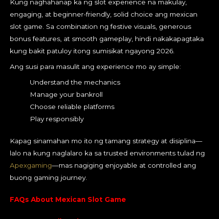
Kung naghahanap ka ng slot experience na makulay,
engaging, at beginner-friendly, solid choice ang mexican
slot game. Sa combination ng festive visuals, generous
bonus features, at smooth gameplay, hindi nakakapagtaka
kung bakit patuloy itong sumisikat ngayong 2026.
Ang susi para masulit ang experience mo ay simple:
Understand the mechanics
Manage your bankroll
Choose reliable platforms
Play responsibly
Kapag sinamahan mo ito ng tamang strategy at disiplina—
lalo na kung naglalaro ka sa trusted environments tulad ng
Apexgaming
—mas nagiging enjoyable at controlled ang
buong gaming journey.
FAQs About Mexican Slot Game