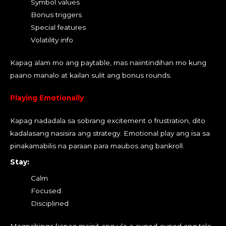
Symbol values
Bonus triggers
Special features
Volatility info
Kapag alam mo ang paytable, mas naiintindihan mo kung
paano manalo at kailan sulit ang bonus rounds.
Playing Emotionally
Kapag nadadala sa sobrang excitement o frustration, dito
kadalasang nasisira ang strategy. Emotional play ang isa sa
pinakamabilis na paraan para maubos ang bankroll.
Stay:
Calm
Focused
Disciplined