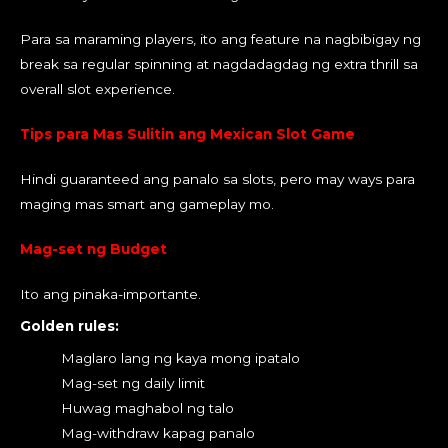
Para sa maraming players, ito ang feature na nagbibigay ng
break sa regular spinning at nagdadagdag ng extra thrill sa
overall slot experience.
Tips para Mas Sulitin ang Mexican Slot Game
Hindi guaranteed ang panalo sa slots, pero may ways para
maging mas smart ang gameplay mo.
Mag-set ng Budget
Ito ang pinaka-importante.
Golden rules:
Maglaro lang ng kaya mong ipatalo
Mag-set ng daily limit
Huwag maghabol ng talo
Mag-withdraw kapag panalo