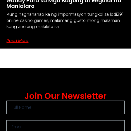
Gabay Para sa Mga Bagong at Regular na
Manlalaro
Kung naghahanap ka ng impormasyon tungkol sa lodi291
online casino games, malamang gusto mong malaman
kung ano ang makikita sa
Read More
Join Our Newsletter
Full
Name
Email