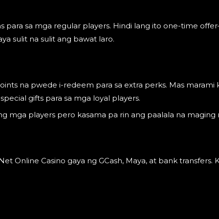
ns para sa mga regular players. Hindi lang ito one-time o
 sulit na sulit ang bawat laro.
points na pwede i-redeem para sa extra perks. Mas marami 
cial gifts para sa mga loyal players.
g mga players pero kasama pa rin ang paalala na maging r
Online Casino gaya ng GCash, Maya, at bank transfers. Kay