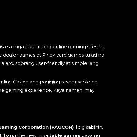
isa sa mga paboritong online gaming sites ng
ive dealer games at Pinoy card games tulad ng
laro, sobrang user-friendly at simple lang
Online Casino ang pagiging responsable ng
nline gaming experience. Kaya naman, may
Gaming Corporation (PAGCOR)
. Ibig sabihin,
’t ibang themes, mga
table games
gaya ng