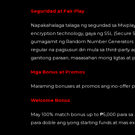
Seguridad at Fair Play
Napakahalaga talaga ng seguridad sa Mwplay
encryption technology, gaya ng SSL (Secure 
gumagamit ng Random Number Generators o RN
regular na pagsusuri din mula sa third-party 
ganitong paraan, maaasahan mong ligtas at pa
Mga Bonus at Promos
Maraming bonuses at promos ang ino-offer p
Welcome Bonus
May 100% match bonus up to ₱5,000 para sa 
para doble ang iyong starting funds at mas ex