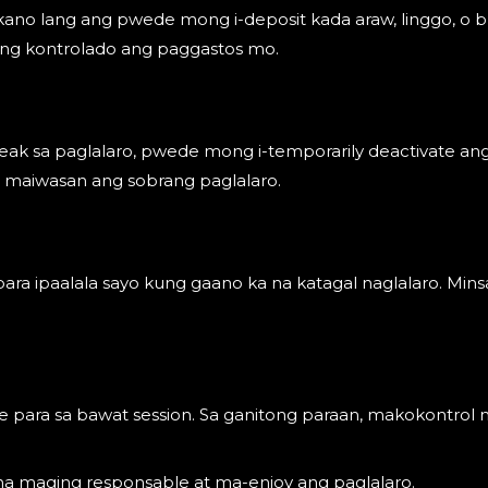
ano lang ang pwede mong i-deposit kada araw, linggo, o 
ing kontrolado ang paggastos mo.
 sa paglalaro, pwede mong i-temporarily deactivate ang
 maiwasan ang sobrang paglalaro.
ra ipaalala sayo kung gaano ka na katagal naglalaro. Mins
para sa bawat session. Sa ganitong paraan, makokontrol 
na maging responsable at ma-enjoy ang paglalaro.