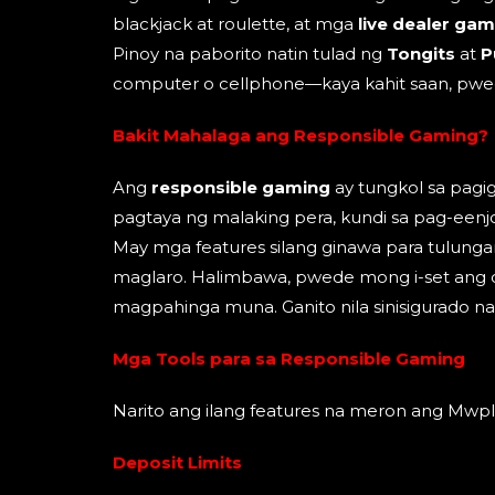
blackjack at roulette, at mga
live dealer ga
Pinoy na paborito natin tulad ng
Tongits
at
P
computer o cellphone—kaya kahit saan, pwed
Bakit Mahalaga ang Responsible Gaming?
Ang
responsible gaming
ay tungkol sa pagig
pagtaya ng malaking pera, kundi sa pag-eenj
May mga features silang ginawa para tulung
maglaro. Halimbawa, pwede mong i-set ang d
magpahinga muna. Ganito nila sinisigurado na
Mga Tools para sa Responsible Gaming
Narito ang ilang features na meron ang Mwp
Deposit Limits