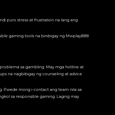
i puro stress at frustration na lang ang
ble gaming tools na binibigay ng Mwplay888
problema sa gambling. May mga hotline at
ps na nagbibigay ng counseling at advice
g. Pwede mong i-contact ang team nila sa
ngkol sa responsible gaming. Laging may