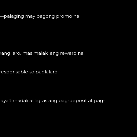
ffer—palaging may bagong promo na
kang laro, mas malaki ang reward na
esponsable sa paglalaro.
a’t madali at ligtas ang pag-deposit at pag-