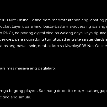
888 Net Online Casino para maprotektahan ang lahat ng p
Socket Layer), para hindi basta-basta ma-access ng iba a
Gs, na parang digital dice na walang daya, kaya sigurad
agencies, para siguradong tumutupad ang site sa standards a
tas ang bawat spin, deal, at laro sa Mwplay888 Net Online
ara mas masaya ang paglalaro:
mga bagong players. Sa unang deposito mo, matatanggap mo
citing ang simula.