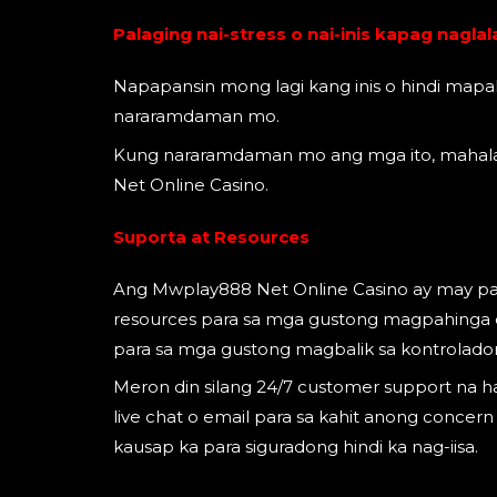
Palaging nai-stress o nai-inis kapag naglal
Napapansin mong lagi kang inis o hindi mapaka
nararamdaman mo.
Kung nararamdaman mo ang mga ito, mahalag
Net Online Casino.
Suporta at Resources
Ang Mwplay888 Net Online Casino ay may par
resources para sa mga gustong magpahinga o
para sa mga gustong magbalik sa kontroladon
Meron din silang 24/7 customer support na 
live chat o email para sa kahit anong conce
kausap ka para siguradong hindi ka nag-iisa.