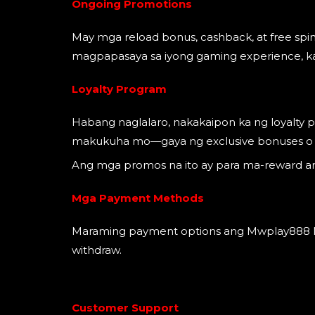
Ongoing Promotions
May mga reload bonus, cashback, at free spi
magpapasaya sa iyong gaming experience, kaya
Loyalty Program
Habang naglalaro, nakakaipon ka ng loyalty 
makukuha mo—gaya ng exclusive bonuses o spe
Ang mga promos na ito ay para ma-reward an
Mga Payment Methods
Maraming payment options ang Mwplay888 Net 
withdraw.
Customer Support