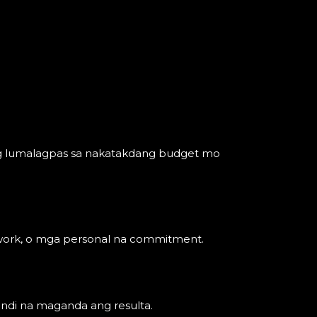
ng lumalagpas sa nakatakdang budget mo
lwork, o mga personal na commitment.
hindi na maganda ang resulta.