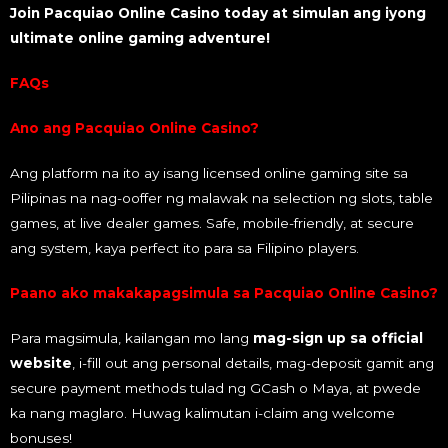
Join Pacquiao Online Casino today at simulan ang iyong
ultimate online gaming adventure!
FAQs
Ano ang Pacquiao Online Casino?
Ang platform na ito ay isang licensed online gaming site sa
Pilipinas na nag-ooffer ng malawak na selection ng slots, table
games, at live dealer games. Safe, mobile-friendly, at secure
ang system, kaya perfect ito para sa Filipino players.
Paano ako makakapagsimula sa Pacquiao Online Casino?
Para magsimula, kailangan mo lang
mag-sign up sa official
website
, i-fill out ang personal details, mag-deposit gamit ang
secure payment methods tulad ng GCash o Maya, at pwede
ka nang maglaro. Huwag kalimutan i-claim ang welcome
bonuses!