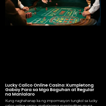
Lucky Calico Online Casino: Kumpletong
Gabay Para sa Mga Baguhan at Regular
na Manlalaro
Kung naghahanap ka ng impormasyon tungkol sa lucky
calico online casino, mahalagang maintindihan muna