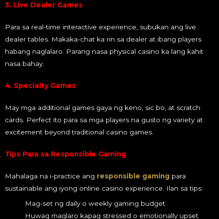
3. Live Dealer Games
Para sa real-time interactive experience, subukan ang live
dealer tables. Makaka-chat ka rin sa dealer at ibang players
habang naglalaro. Parang nasa physical casino ka lang kahit
nasa bahay.
4. Specialty Games
May mga additional games gaya ng keno, sic bo, at scratch
cards. Perfect ito para sa mga players na gusto ng variety at
excitement beyond traditional casino games.
Tips Para sa Responsible Gaming
Mahalaga na i-practice ang
responsible gaming
para
sustainable ang iyong online casino experience. Ilan sa tips:
Mag-set ng daily o weekly gaming budget
Huwag maglaro kapag stressed o emotionally upset