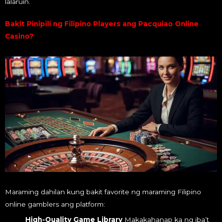
lalaruin.
Bakit Pinipili ng Filipino Players ang Pacquiao Online
Casino?
Maraming dahilan kung bakit favorite ng maraming Filipino
online gamblers ang platform:
High-Quality Game Library
Makakahanap ka ng iba’t