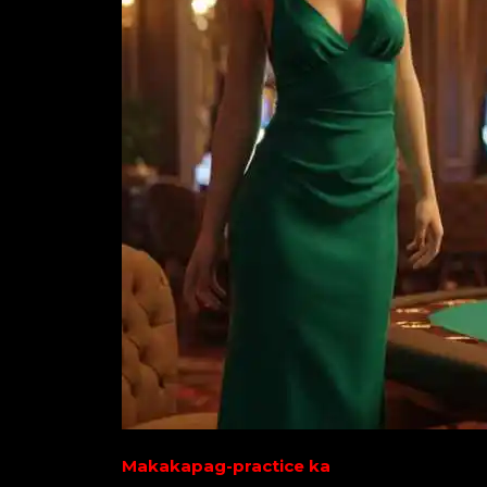
Makakapag-practice ka