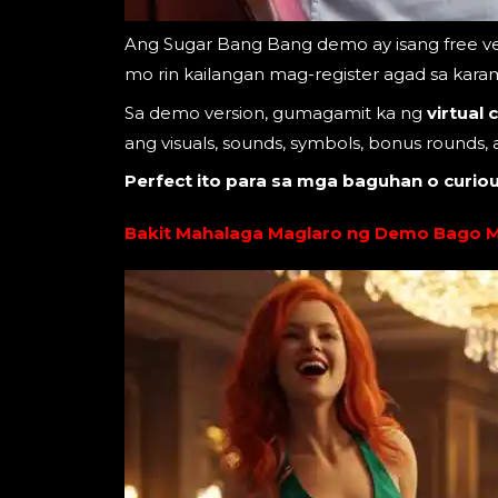
Ang Sugar Bang Bang demo ay isang free v
mo rin kailangan mag-register agad sa kara
Sa demo version, gumagamit ka ng
virtual 
ang visuals, sounds, symbols, bonus rounds,
Perfect ito para sa mga baguhan o curiou
Bakit Mahalaga Maglaro ng Demo Bago 