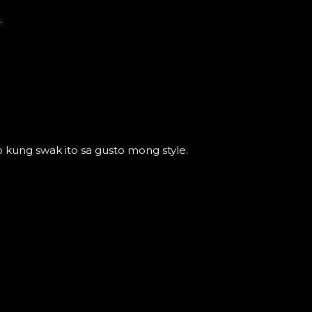
.
kung swak ito sa gusto mong style.