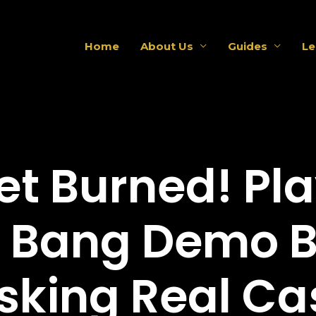
Home
About Us
Guides
Le
et Burned! Pl
 Bang Demo B
isking Real Ca