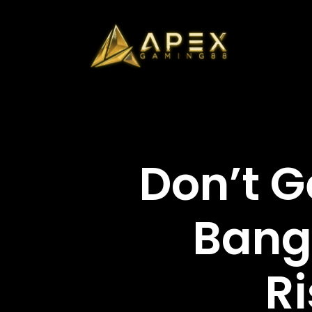
Skip
to
content
Don’t G
Bang
R