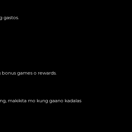
 gastos.
g bonus games o rewards.
ang, makikita mo kung gaano kadalas