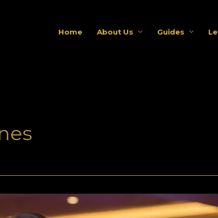
Home
About Us
Guides
Le
ines