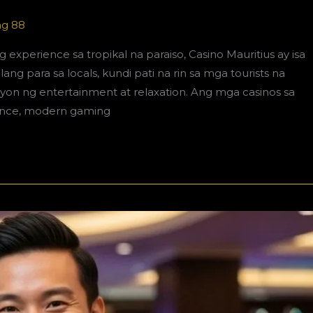
g 88
xperience sa tropikal na paraiso, Casino Mauritius ay isa
ng para sa locals, kundi pati na rin sa mga tourists na
n ng entertainment at relaxation. Ang mga casinos sa
biance, modern gaming