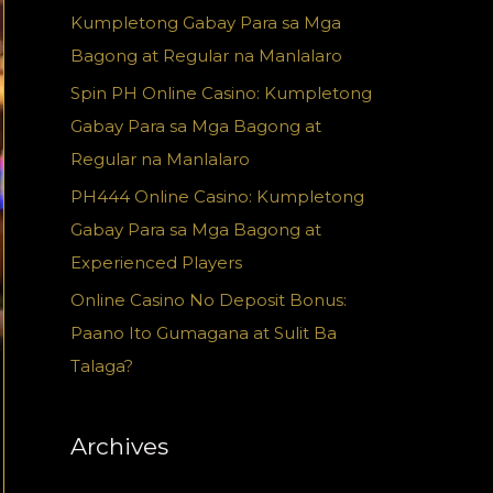
r
Kumpletong Gabay Para sa Mga
:
Bagong at Regular na Manlalaro
Spin PH Online Casino: Kumpletong
Gabay Para sa Mga Bagong at
Regular na Manlalaro
PH444 Online Casino: Kumpletong
Gabay Para sa Mga Bagong at
Experienced Players
Online Casino No Deposit Bonus:
Paano Ito Gumagana at Sulit Ba
Talaga?
Archives