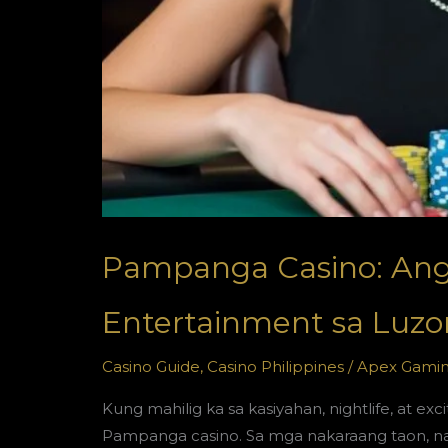
Pampanga Casino: Ang
Entertainment sa Luzo
Casino Guide
,
Casino Philippines
/
Apex Gamin
Kung mahilig ka sa kasiyahan, nightlife, at ex
Pampanga casino. Sa mga nakaraang taon, n