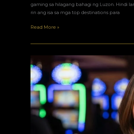
gaming sa hilagang bahagi ng Luzon. Hindi lan
rin ang isa sa mga top destinations para
Read More »
Casino
Mauritius:
Complete
Guide
para
sa
mga
Players