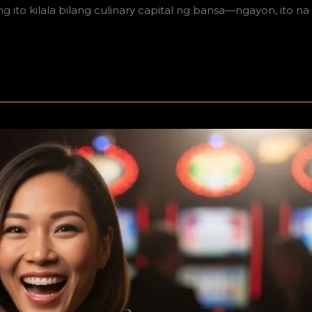
g ito kilala bilang culinary capital ng bansa—ngayon, ito na