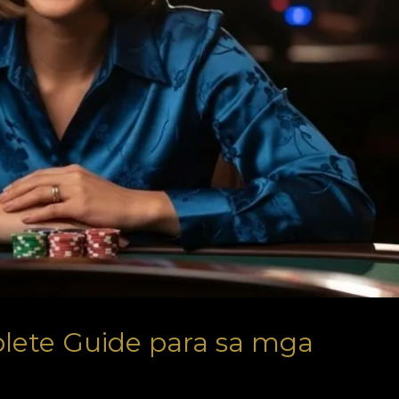
plete Guide para sa mga